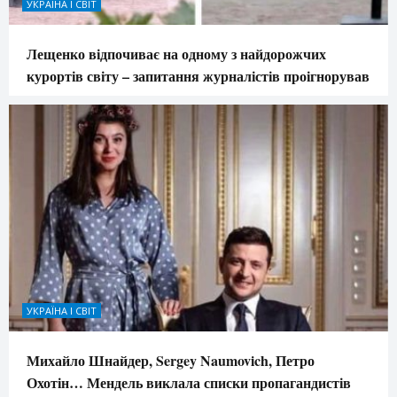
УКРАЇНА І СВІТ
Лещенко відпочиває на одному з найдорожчих
курортів світу – запитання журналістів проігнорував
УКРАЇНА І СВІТ
Михайло Шнайдер, Sergey Naumovich, Петро
Охотін… Мендель виклала списки пропагандистів