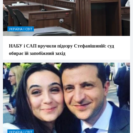
УКРАЇНА І СВІТ
НАБУ і САП вручили підозру Стефанішиній: суд
обирає їй запобіжний захід
УКРАЇНА І СВІТ