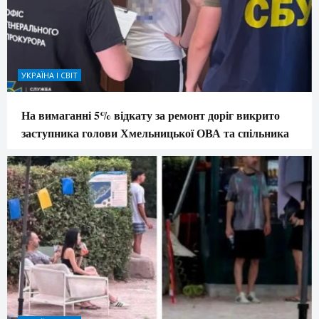
УКРАЇНА І СВІТ
На вимаганні 5% відкату за ремонт доріг викрито
заступника голови Хмельницької ОВА та спільника