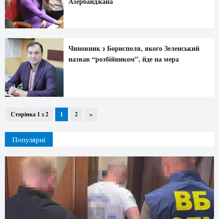
Азербайджана
Чиновник з Борисполя, якого Зеленський
назвав “розбійником”, йде на мера
Сторінка 1 з 2
1
2
»
Популярні