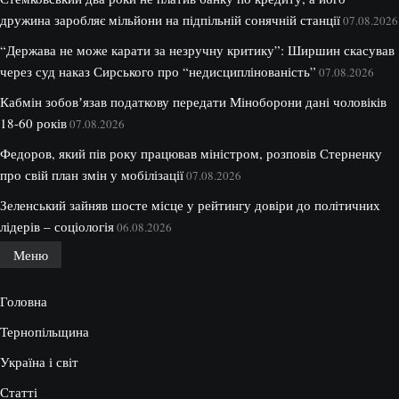
дружина заробляє мільйони на підпільній сонячній станції
07.08.2026
“Держава не може карати за незручну критику”: Ширшин скасував
через суд наказ Сирського про “недисциплінованість”
07.08.2026
Кабмін зобовʼязав податкову передати Міноборони дані чоловіків
18-60 років
07.08.2026
Федоров, який пів року працював міністром, розповів Стерненку
про свій план змін у мобілізації
07.08.2026
Зеленський зайняв шосте місце у рейтингу довіри до політичних
лідерів – соціологія
06.08.2026
Меню
Головна
Тернопільщина
Україна і світ
Статті