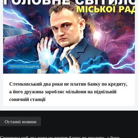
ТЕРНОПІЛЬЩИНА
Стемковський два роки не платив банку по кредиту,
а його дружина заробляє мільйони на підпільній
сонячній станції
Останні новини
Стемковський два роки не платив банку по кредиту, а його