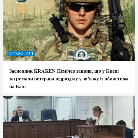
УКРАЇНА І СВІТ
Засновник KRAKEN Немічев заявив, що у Києві
затримали ветерана підрозділу у зв’язку із вбивством
на Балі