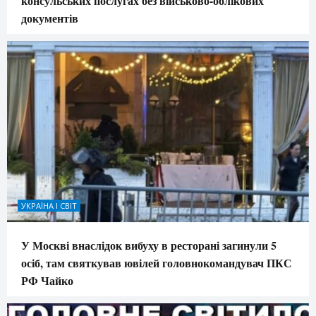
консульських послугах без військово-облікових
документів
УКРАЇНА І СВІТ
У Москві внаслідок вибуху в ресторані загинули 5
осіб, там святкував ювілей головнокомандувач ПКС
РФ Чайко