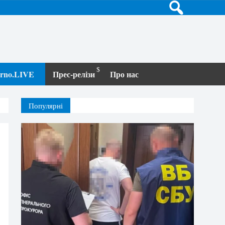
terno.LIVE
Прес-релізи
Про нас
Популярні