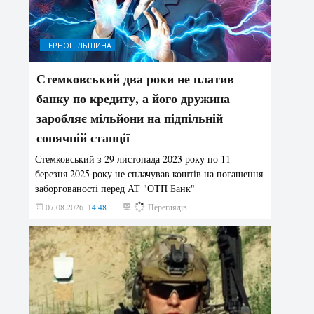
ТЕРНОПІЛЬЩИНА
Стемковський два роки не платив
банку по кредиту, а його дружина
заробляє мільйони на підпільній
сонячній станції
Стемковський з 29 листопада 2023 року по 11
березня 2025 року не сплачував коштів на погашення
заборгованості перед АТ "ОТП Банк"
07.08.2026
14:48
188
Переглядів