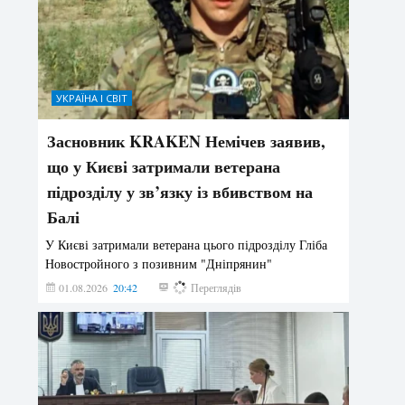
УКРАЇНА І СВІТ
Засновник KRAKEN Немічев заявив,
що у Києві затримали ветерана
підрозділу у зв’язку із вбивством на
Балі
У Києві затримали ветерана цього підрозділу Гліба
Новостройного з позивним "Дніпрянин"
01.08.2026
20:42
188
Переглядів