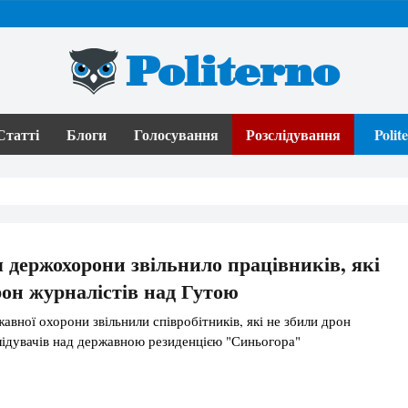
Politerno
Статті
Блоги
Голосування
Розслідування
Poli
 держохорони звільнило працівників, які
рон журналістів над Гутою
авної охорони звільнили співробітників, які не збили дрон
лідувачів над державною резиденцією "Синьогора"