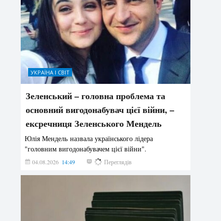
УКРАЇНА І СВІТ
Зеленський – головна проблема та
основний вигодонабувач цієї війни, –
ексречниця Зеленського Мендель
Юлія Мендель назвала українського лідера
"головним вигодонабувачем цієї війни".
04.08.2026
14:49
144
Переглядів