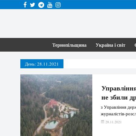
Тернопільщина
Україна і світ
День:
28.11.2021
Управління
не збили д
з Управління держ
журналістів-розс
28.11.2021