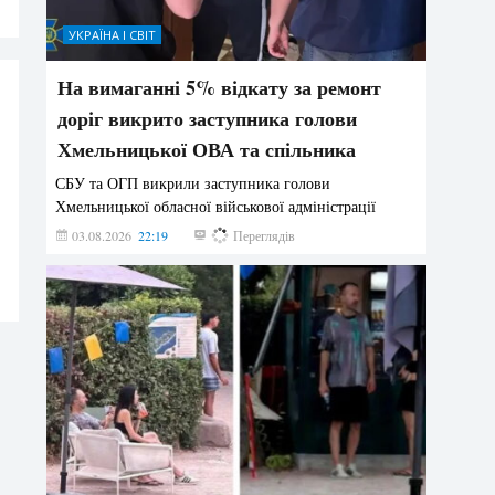
УКРАЇНА І СВІТ
На вимаганні 5% відкату за ремонт
доріг викрито заступника голови
Хмельницької ОВА та спільника
СБУ та ОГП викрили заступника голови
Хмельницької обласної військової адміністрації
03.08.2026
22:19
861
Переглядів