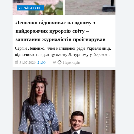
УКРАЇНА І СВІТ
Лещенко відпочиває на одному з
найдорожчих курортів світу –
запитання журналістів проігнорував
Сергій Лещенко, член наглядової ради Укрзалізниці,
відпочиває на французькому Лазурному узбережжі.
31.07.2026
21:00
221
Переглядів