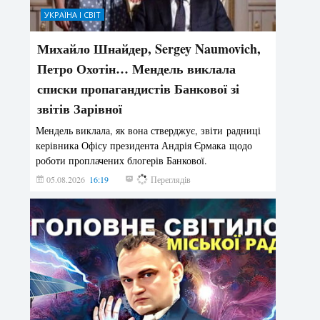
УКРАЇНА І СВІТ
Михайло Шнайдер, Sergey Naumovich,
Петро Охотін… Мендель виклала
списки пропагандистів Банкової зі
звітів Зарівної
Мендель виклала, як вона стверджує, звіти радниці
керівника Офісу президента Андрія Єрмака щодо
роботи проплачених блогерів Банкової.
05.08.2026
16:19
215
Переглядів