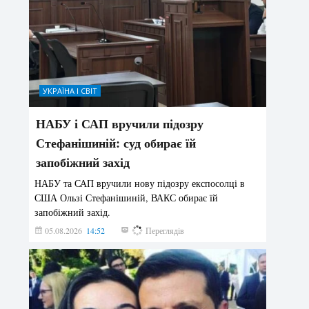
УКРАЇНА І СВІТ
НАБУ і САП вручили підозру
Стефанішиній: суд обирає їй
запобіжний захід
НАБУ та САП вручили нову підозру експосолці в
США Ользі Стефанішиній, ВАКС обирає їй
запобіжний захід.
05.08.2026
14:52
151
Переглядів