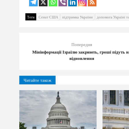
Теги
Сенат США
підтримка України
допомога Україні та
Попередня
Мінінформації Ізраїлю закриють, гроші підуть н
відновлення
Читайте також