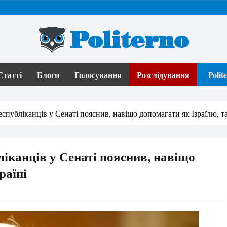
Politerno
Статті
Блоги
Голосування
Розслідування
Poli
еспубліканців у Сенаті пояснив, навіщо допомагати як Ізраїлю, та
ліканців у Сенаті пояснив, навіщо
раїні