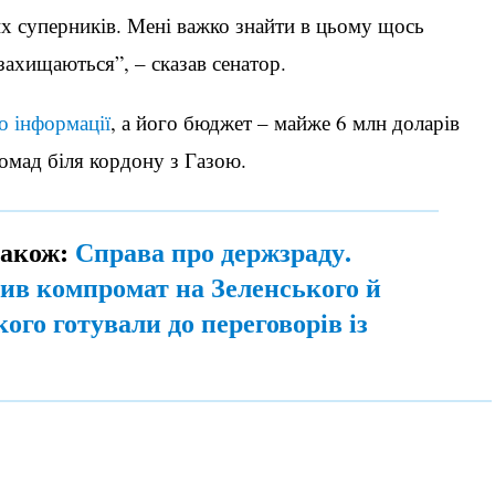
 суперників. Мені важко знайти в цьому щось
захищаються”, – сказав сенатор.
о інформації
, а його бюджет – майже 6 млн доларів
омад біля кордону з Газою.
також:
Справа про держзраду.
лив компромат на Зеленського й
кого готували до переговорів із