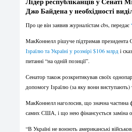
Лідер республіканців у Сенаті 
Джо Байдена у необхідності виді
Про це він заявив журналістам cbs, передає
МакКоннелл рішуче підтримав президента 
Ізраїлю та Україні у розмірі $106 млрд
і ска
питанні “на одній позиції”.
Сенатор також розкритикував своїх однопарт
допомогу Ізраїлю (за яку вони виступають) 
МакКоннелл наголосив, що значна частина ф
самих США, і що нею фінансується заміна оз
“В Україні не воюють американські військо