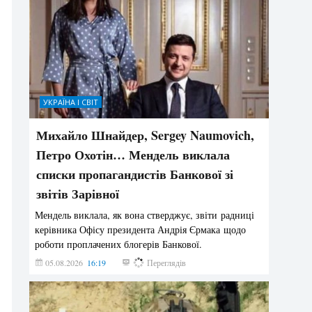
УКРАЇНА І СВІТ
Михайло Шнайдер, Sergey Naumovich,
Петро Охотін… Мендель виклала
списки пропагандистів Банкової зі
звітів Зарівної
Мендель виклала, як вона стверджує, звіти радниці
керівника Офісу президента Андрія Єрмака щодо
роботи проплачених блогерів Банкової.
05.08.2026
16:19
236
Переглядів