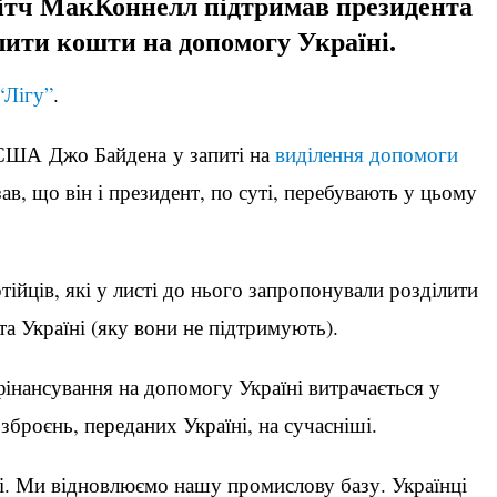
Мітч МакКоннелл підтримав президента
лити кошти на допомогу Україні.
“Лігу”
.
США Джо Байдена у запиті на
виділення допомоги
зав, що він і президент, по суті, перебувають у цьому
ійців, які у листі до нього запропонували розділити
та Україні (яку вони не підтримують).
інансування на допомогу Україні витрачається у
броєнь, переданих Україні, на сучасніші.
ві. Ми відновлюємо нашу промислову базу. Українці