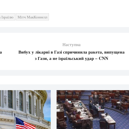
 Ізраїлю
Мітч МакКоннелл
Наступна
а
Вибух у лікарні в Газі спричинила ракета, випущена
з Гази, а не ізраїльський удар − CNN