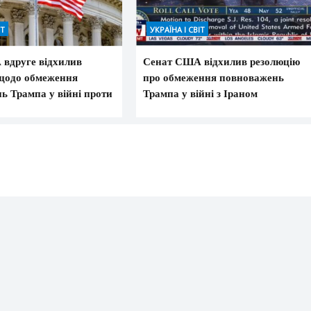
ІТ
УКРАЇНА І СВІТ
вдруге відхилив
Сенат США відхилив резолюцію
щодо обмеження
про обмеження повноважень
ь Трампа у війні проти
Трампа у війні з Іраном