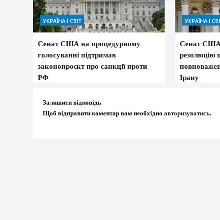
УКРАЇНА І СВІТ
УКРАЇНА І СВ
Сенат США на процедурному
Сенат США 
голосуванні підтримав
резолюцію 
законопроєкт про санкції проти
повноважен
РФ
Ірану
Залишити відповідь
Щоб відправити коментар вам необхідно
авторизуватись
.