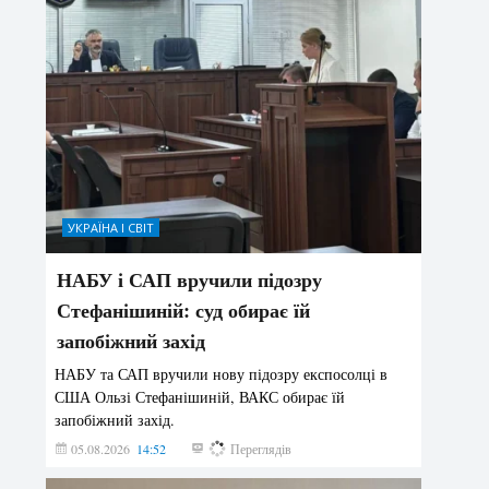
УКРАЇНА І СВІТ
НАБУ і САП вручили підозру
Стефанішиній: суд обирає їй
запобіжний захід
НАБУ та САП вручили нову підозру експосолці в
США Ользі Стефанішиній, ВАКС обирає їй
запобіжний захід.
05.08.2026
14:52
161
Переглядів