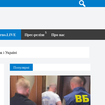
terno.LIVE
Прес-релізи
Про нас
к і Україні
Популярні