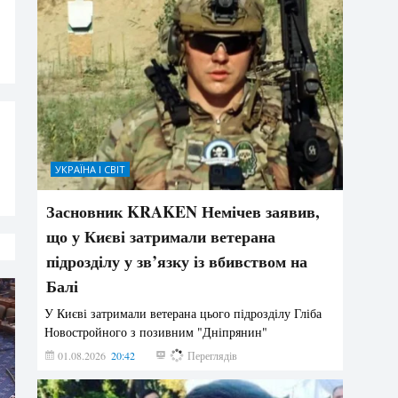
УКРАЇНА І СВІТ
Засновник KRAKEN Немічев заявив,
що у Києві затримали ветерана
підрозділу у зв’язку із вбивством на
Балі
У Києві затримали ветерана цього підрозділу Гліба
Новостройного з позивним "Дніпрянин"
01.08.2026
20:42
200
Переглядів