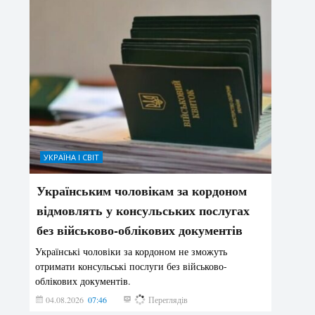
УКРАЇНА І СВІТ
Українським чоловікам за кордоном
відмовлять у консульських послугах
без військово-облікових документів
Українські чоловіки за кордоном не зможуть
отримати консульські послуги без військово-
облікових документів.
04.08.2026
07:46
152
Переглядів