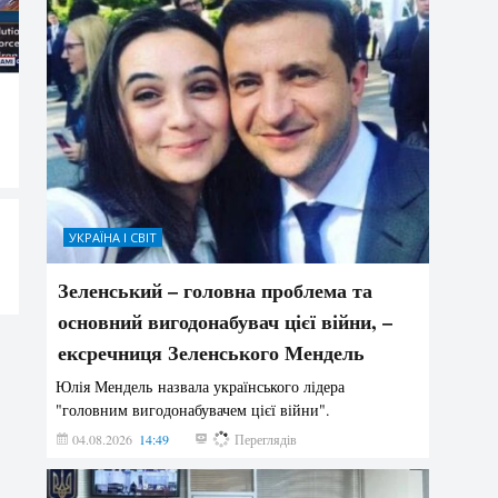
УКРАЇНА І СВІТ
Зеленський – головна проблема та
основний вигодонабувач цієї війни, –
ексречниця Зеленського Мендель
Юлія Мендель назвала українського лідера
"головним вигодонабувачем цієї війни".
04.08.2026
14:49
161
Переглядів