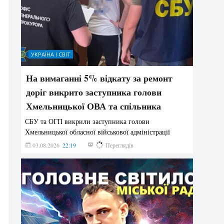
УКРАЇНА І СВІТ
На вимаганні 5% відкату за ремонт
доріг викрито заступника голови
Хмельницької ОВА та спільника
СБУ та ОГП викрили заступника голови
Хмельницької обласної військової адміністрації
03.08.2026
22:19
876
Переглядів