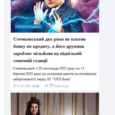
ТЕРНОПІЛЬЩИНА
Стемковський два роки не платив
банку по кредиту, а його дружина
заробляє мільйони на підпільній
сонячній станції
Стемковський з 29 листопада 2023 року по 11
березня 2025 року не сплачував коштів на погашення
заборгованості перед АТ "ОТП Банк"
07.08.2026
14:48
369
Переглядів