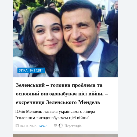
УКРАЇНА І СВІТ
Зеленський – головна проблема та
основний вигодонабувач цієї війни, –
ексречниця Зеленського Мендель
Юлія Мендель назвала українського лідера
"головним вигодонабувачем цієї війни".
04.08.2026
14:49
155
Переглядів