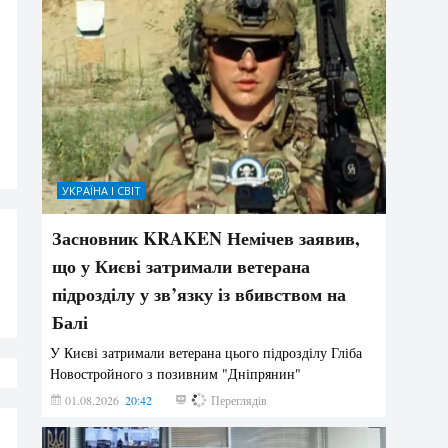
УКРАЇНА І СВІТ
Засновник KRAKEN Немічев заявив,
що у Києві затримали ветерана
підрозділу у зв’язку із вбивством на
Балі
У Києві затримали ветерана цього підрозділу Гліба
Новостройного з позивним "Дніпрянин"
01.08.2026
20:42
193
Переглядів