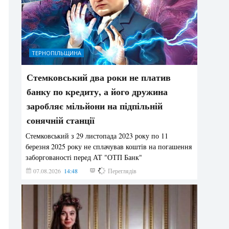
ТЕРНОПІЛЬЩИНА
Стемковський два роки не платив
банку по кредиту, а його дружина
заробляє мільйони на підпільній
сонячній станції
Стемковський з 29 листопада 2023 року по 11
березня 2025 року не сплачував коштів на погашення
заборгованості перед АТ "ОТП Банк"
07.08.2026
14:48
321
Переглядів