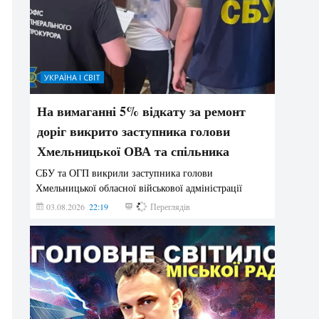
УКРАЇНА І СВІТ
На вимаганні 5% відкату за ремонт
доріг викрито заступника голови
Хмельницької ОВА та спільника
СБУ та ОГП викрили заступника голови
Хмельницької обласної військової адміністрації
03.08.2026
22:19
870
Переглядів