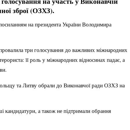
а голосування на участь у Виконавчій
чної зброї (ОЗХЗ).
 посиланням на президента України Володимира
ї провалила три голосування до важливих міжнародних
терориста: її роль у міжнародних відносинах падає, а
ви.
Польщу та Литву обрали до Виконавчої ради ОЗХЗ на
ші кандидатури, а також не підтримали обрання