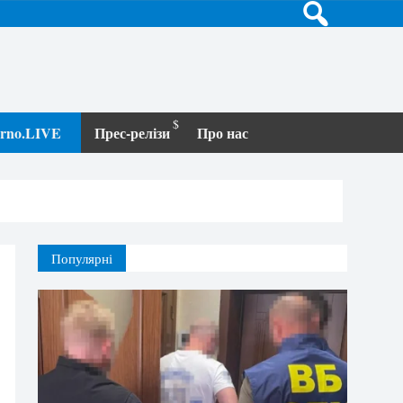
terno.LIVE
Прес-релізи
Про нас
Популярні