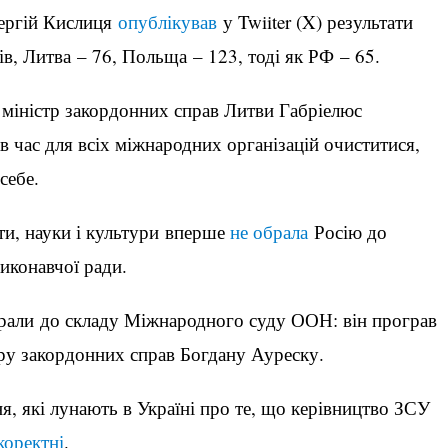
ергій Кислиця
опублікував
у Twiiter (X) результати
ів, Литва – 76, Польща – 123, тоді як РФ – 65.
 міністр закордонних справ Литви Габріелюс
ав час для всіх міжнародних організацій очиститися,
себе.
ти, науки і культури вперше
не обрала
Росію до
Виконавчої ради.
брали до складу Міжнародного суду ООН: він програв
ру закордонних справ Богдану Ауреску.
 які лунають в Україні про те, що керівництво ЗСУ
коректні
.