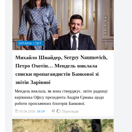
УКРАЇНА І СВІТ
Михайло Шнайдер, Sergey Naumovich,
Петро Охотін… Мендель виклала
списки пропагандистів Банкової зі
звітів Зарівної
Мендель виклала, як вона стверджує, звіти радниці
керівника Офісу президента Андрія Єрмака щодо
роботи проплачених блогерів Банкової.
05.08.2026
16:19
223
Переглядів