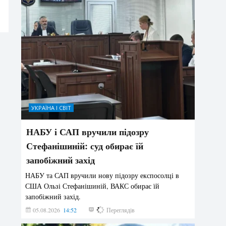
УКРАЇНА І СВІТ
НАБУ і САП вручили підозру
Стефанішиній: суд обирає їй
запобіжний захід
НАБУ та САП вручили нову підозру експосолці в
США Ользі Стефанішиній, ВАКС обирає їй
запобіжний захід.
05.08.2026
14:52
158
Переглядів