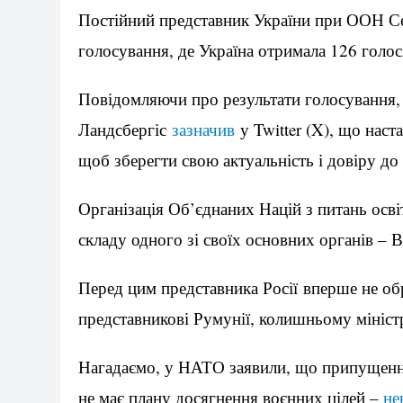
Постійний представник України при ООН С
голосування, де Україна отримала 126 голос
Повідомляючи про результати голосування,
Ландсбергіс
зазначив
у Twitter (X), що наст
щоб зберегти свою актуальність і довіру до 
Організація Об’єднаних Націй з питань осві
складу одного зі своїх основних органів – 
Перед цим представника Росії вперше не о
представникові Румунії, колишньому мініст
Нагадаємо, у НАТО заявили, що припущення,
не має плану досягнення воєнних цілей –
не