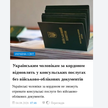
УКРАЇНА І СВІТ
Українським чоловікам за кордоном
відмовлять у консульських послугах
без військово-облікових документів
Українські чоловіки за кордоном не зможуть
отримати консульські послуги без військово-
облікових документів.
04.08.2026
07:46
144
Переглядів