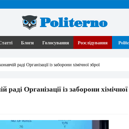
Politerno
Статті
Блоги
Голосування
Розслідування
Poli
онавчій раді Організації із заборони хімічної зброї
ій раді Організації із заборони хімічної