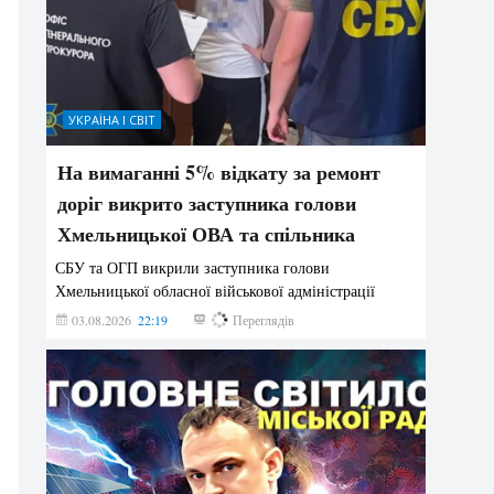
УКРАЇНА І СВІТ
На вимаганні 5% відкату за ремонт
доріг викрито заступника голови
Хмельницької ОВА та спільника
СБУ та ОГП викрили заступника голови
Хмельницької обласної військової адміністрації
03.08.2026
22:19
870
Переглядів