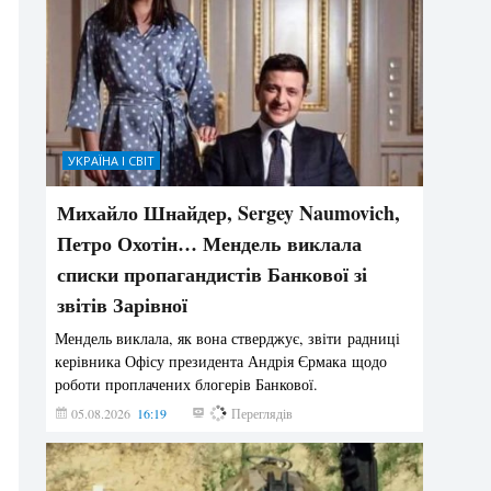
УКРАЇНА І СВІТ
Михайло Шнайдер, Sergey Naumovich,
Петро Охотін… Мендель виклала
списки пропагандистів Банкової зі
звітів Зарівної
Мендель виклала, як вона стверджує, звіти радниці
керівника Офісу президента Андрія Єрмака щодо
роботи проплачених блогерів Банкової.
05.08.2026
16:19
223
Переглядів