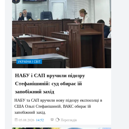
УКРАЇНА І СВІТ
НАБУ і САП вручили підозру
Стефанішиній: суд обирає їй
запобіжний захід
НАБУ та САП вручили нову підозру експосолці в
США Ользі Стефанішиній, ВАКС обирає їй
запобіжний захід.
05.08.2026
14:52
158
Переглядів