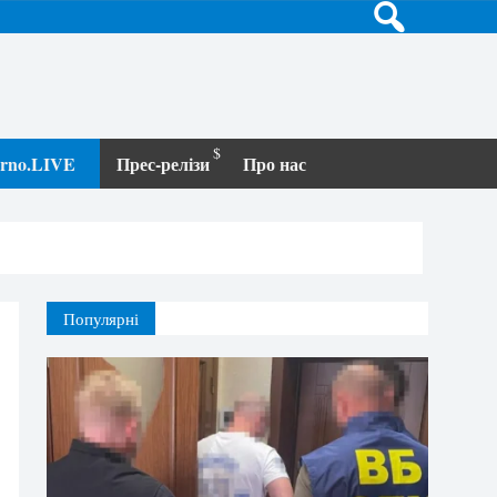
terno.LIVE
Прес-релізи
Про нас
Популярні