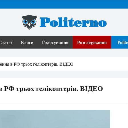
Politerno
Статті
Блоги
Голосування
Розслідування
Poli
ення в РФ трьох гелікоптерів. ВІДЕО
 РФ трьох гелікоптерів. ВІДЕО