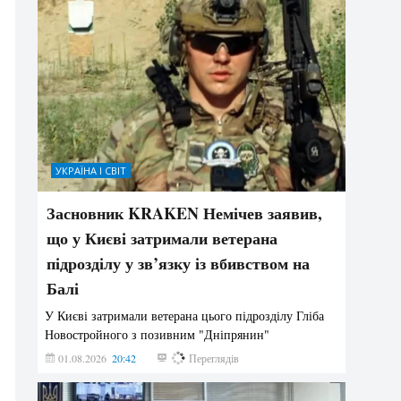
УКРАЇНА І СВІТ
Засновник KRAKEN Немічев заявив,
що у Києві затримали ветерана
підрозділу у зв’язку із вбивством на
Балі
У Києві затримали ветерана цього підрозділу Гліба
Новостройного з позивним "Дніпрянин"
01.08.2026
20:42
193
Переглядів