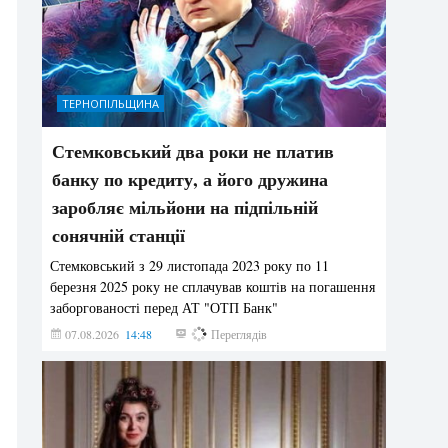
ТЕРНОПІЛЬЩИНА
Стемковський два роки не платив
банку по кредиту, а його дружина
заробляє мільйони на підпільній
сонячній станції
Стемковський з 29 листопада 2023 року по 11
березня 2025 року не сплачував коштів на погашення
заборгованості перед АТ "ОТП Банк"
07.08.2026
14:48
321
Переглядів