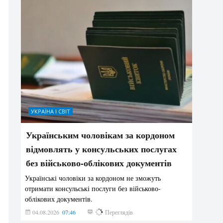
УКРАЇНА І СВІТ
Українським чоловікам за кордоном
відмовлять у консульських послугах
без військово-облікових документів
Українські чоловіки за кордоном не зможуть
отримати консульські послуги без військово-
облікових документів.
04.08.2026
07:46
142
Переглядів