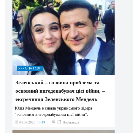
УКРАЇНА І СВІТ
Зеленський – головна проблема та
основний вигодонабувач цієї війни, –
ексречниця Зеленського Мендель
Юлія Мендель назвала українського лідера
"головним вигодонабувачем цієї війни".
04.08.2026
14:49
155
Переглядів