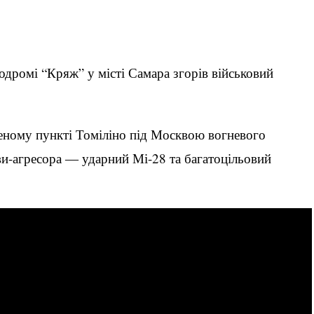
одромі “Кряж” у місті Самара згорів військовий
леному пункті Томіліно під Москвою вогневого
и-агресора ― ударний Мі-28 та багатоцільовий