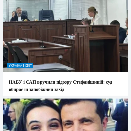
УКРАЇНА І СВІТ
НАБУ і САП вручили підозру Стефанішиній: суд
обирає їй запобіжний захід