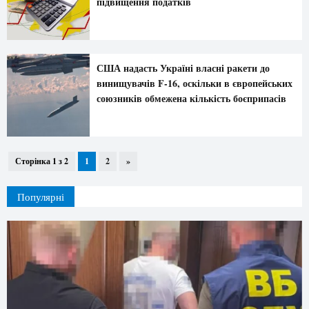
підвищення податків
США надасть Україні власні ракети до
винищувачів F-16, оскільки в європейських
союзників обмежена кількість боєприпасів
Сторінка 1 з 2
1
2
»
Популярні