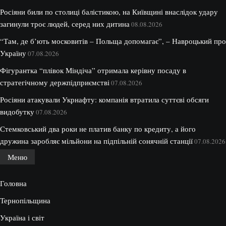
Росіяни били по столиці балістикою, на Київщині внаслідок удару
загинули троє людей, серед них дитина
08.08.2026
“Там, де б’ють московитів – Польща допомагає”, – Навроцький про
Україну
07.08.2026
Фігурантка “плівок Міндіча” отримала керівну посаду в
стратегічному держпідприємстві
07.08.2026
Росіяни атакували Укрнафту: компанія втратила суттєві обсяги
видобутку
07.08.2026
Стемковський два роки не платив банку по кредиту, а його
дружина заробляє мільйони на підпільній сонячній станції
07.08.2026
Меню
Головна
Тернопільщина
Україна і світ