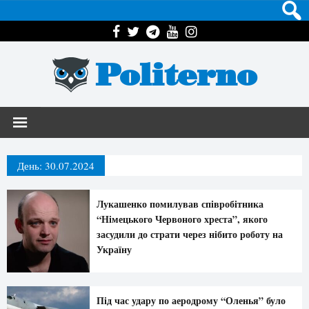
Politerno
День:
30.07.2024
Лукашенко помилував співробітника
“Німецького Червоного хреста”, якого
засудили до страти через нібито роботу на
Україну
Під час удару по аеродрому “Оленья” було