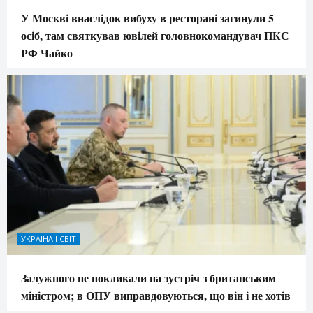
У Москві внаслідок вибуху в ресторані загинули 5
осіб, там святкував ювілей головнокомандувач ПКС
РФ Чайко
УКРАЇНА І СВІТ
Залужного не покликали на зустріч з британським
міністром; в ОПУ виправдовуються, що він і не хотів