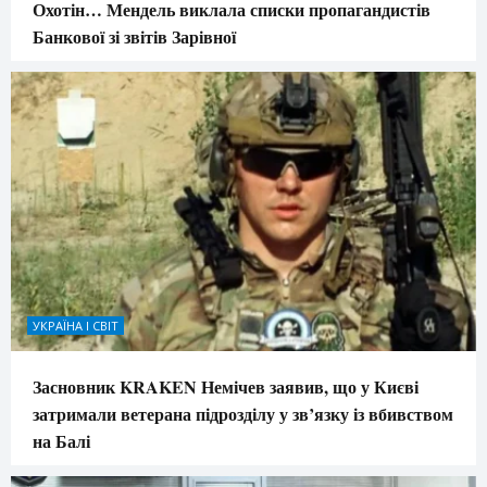
Охотін… Мендель виклала списки пропагандистів
Банкової зі звітів Зарівної
УКРАЇНА І СВІТ
Засновник KRAKEN Немічев заявив, що у Києві
затримали ветерана підрозділу у зв’язку із вбивством
на Балі