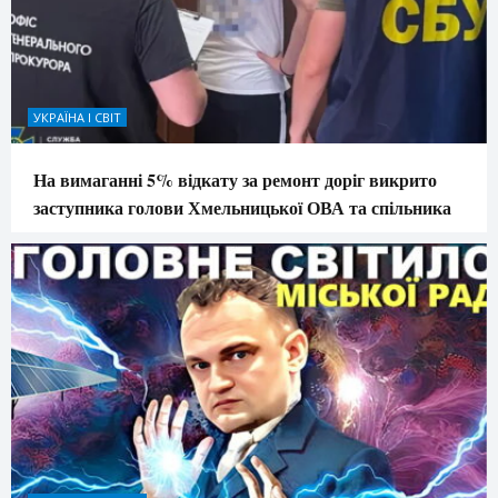
УКРАЇНА І СВІТ
На вимаганні 5% відкату за ремонт доріг викрито
заступника голови Хмельницької ОВА та спільника