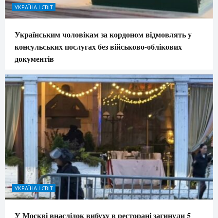
УКРАЇНА І СВІТ
Українським чоловікам за кордоном відмовлять у
консульських послугах без військово-облікових
документів
УКРАЇНА І СВІТ
У Москві внаслідок вибуху в ресторані загинули 5