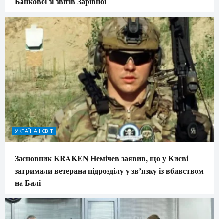
Банкової зі звітів Зарівної
УКРАЇНА І СВІТ
Засновник KRAKEN Немічев заявив, що у Києві
затримали ветерана підрозділу у зв’язку із вбивством
на Балі