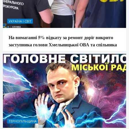
УКРАЇНА І СВІТ
На вимаганні 5% відкату за ремонт доріг викрито
заступника голови Хмельницької ОВА та спільника
ТЕРНОПІЛЬЩИНА