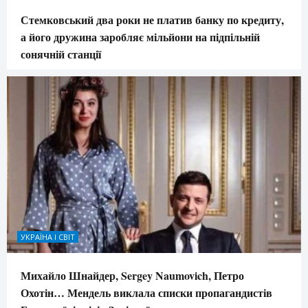
Стемковський два роки не платив банку по кредиту,
а його дружина заробляє мільйони на підпільній
сонячній станції
УКРАЇНА І СВІТ
Михайло Шнайдер, Sergey Naumovich, Петро
Охотін… Мендель виклала списки пропагандистів