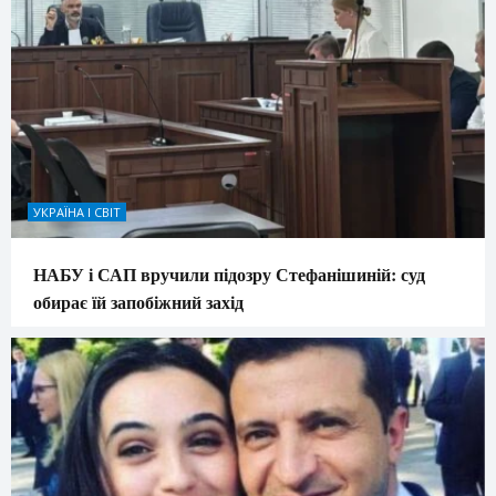
УКРАЇНА І СВІТ
НАБУ і САП вручили підозру Стефанішиній: суд
обирає їй запобіжний захід