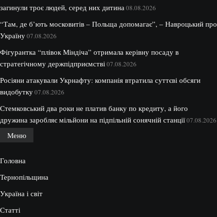
загинули троє людей, серед них дитина
08.08.2026
“Там, де б’ють московитів – Польща допомагає”, – Навроцький про
Україну
07.08.2026
Фігурантка “плівок Міндіча” отримала керівну посаду в
стратегічному держпідприємстві
07.08.2026
Росіяни атакували Укрнафту: компанія втратила суттєві обсяги
видобутку
07.08.2026
Стемковський два роки не платив банку по кредиту, а його
дружина заробляє мільйони на підпільній сонячній станції
07.08.2026
Меню
Головна
Тернопільщина
Україна і світ
Статті