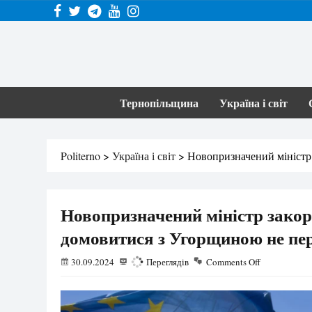
Тернопільщина
Україна і світ
Politerno
>
Україна і світ
>
Новопризначений міністр
Новопризначений міністр закор
домовитися з Угорщиною не пе
30.09.2024
701
Переглядів
Comments Off