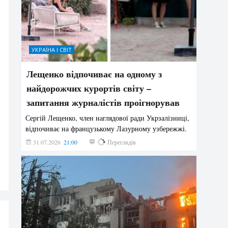
УКРАЇНА І СВІТ
Лещенко відпочиває на одному з
найдорожчих курортів світу –
запитання журналістів проігнорував
Сергій Лещенко, член наглядової ради Укрзалізниці,
відпочиває на французькому Лазурному узбережжі.
31.07.2026
21:00
196
Переглядів