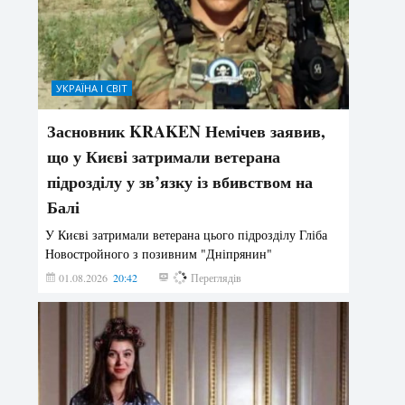
УКРАЇНА І СВІТ
Засновник KRAKEN Немічев заявив,
що у Києві затримали ветерана
підрозділу у зв’язку із вбивством на
Балі
У Києві затримали ветерана цього підрозділу Гліба
Новостройного з позивним "Дніпрянин"
01.08.2026
20:42
166
Переглядів