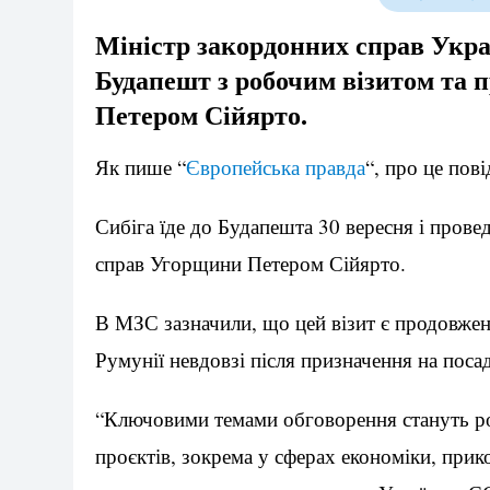
Міністр закордонних справ Украї
Будапешт з робочим візитом та 
Петером Сійярто.
Як пише “
Європейська правда
“, про це по
Сибіга їде до Будапешта 30 вересня і прове
справ Угорщини Петером Сійярто.
В МЗС зазначили, що цей візит є продовженн
Румунії невдовзі після призначення на поса
“Ключовими темами обговорення стануть роз
проєктів, зокрема у сферах економіки, при