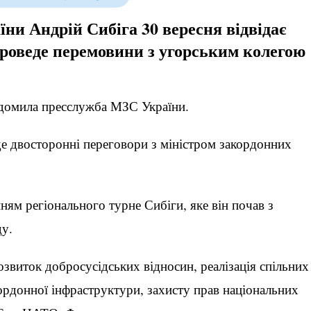
ни Андрій Сибіга 30 вересня відвідає
проведе перемовини з угорським колегою
відомила пресслужба МЗС України.
де двосторонні переговори з міністром закордонних
ям регіонального турне Сибіги, яке він почав з
ду.
виток добросусідських відносин, реалізація спільних
кордонної інфраструктури, захисту прав національних