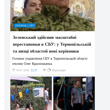
УКРАЇНА І СВІТ
Зеленський здійснив масштабні
перестановки в СБУ: у Тернопільській
та низці областей нові керівники
Головне управління СБУ в Тернопільській області
очолив Олег Красношапка.
30.07.2026
22:27
616
Переглядів