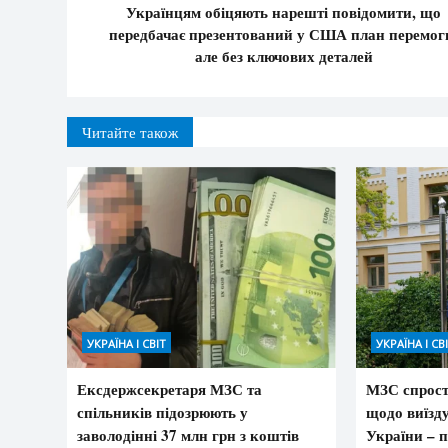
Українцям обіцяють нарешті повідомити, що
передбачає презентований у США план перемог
але без ключових деталей
Читайте також
УКРАЇНА І СВІТ
УКРАЇНА І СВ
Ексдержсекретаря МЗС та
МЗС спрост
спільників підозрюють у
щодо виїзд
заволодінні 37 млн грн з коштів
України – п