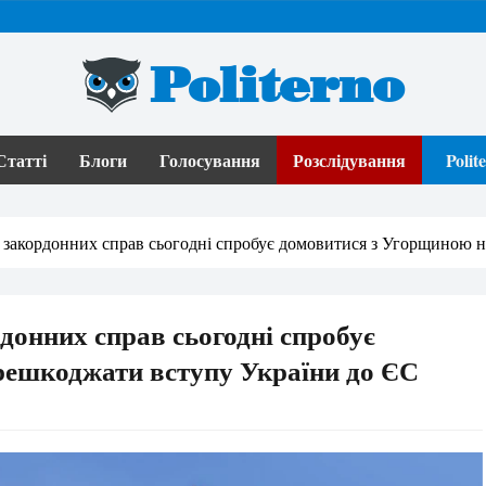
Politerno
Статті
Блоги
Голосування
Розслідування
Poli
 закордонних справ сьогодні спробує домовитися з Угорщиною 
донних справ сьогодні спробує
решкоджати вступу України до ЄС