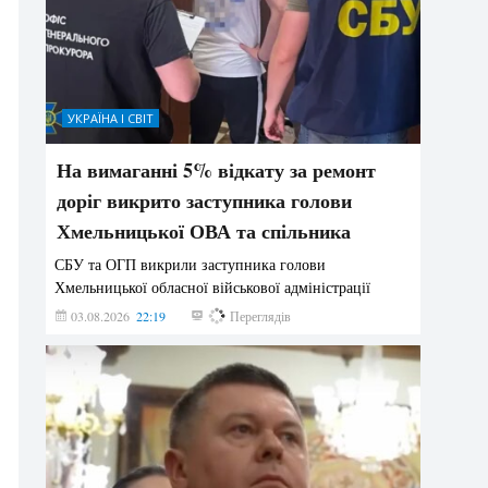
УКРАЇНА І СВІТ
На вимаганні 5% відкату за ремонт
доріг викрито заступника голови
Хмельницької ОВА та спільника
СБУ та ОГП викрили заступника голови
Хмельницької обласної військової адміністрації
03.08.2026
22:19
829
Переглядів