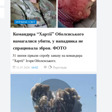
УКРАЇНА І СВІТ
Командира “Хартії” Оболєнського
намагалися убити, у нападника не
спрацювала зброя. ФОТО
31 липня зірвали спробу замаху на командира
"Хартії" Ігоря Оболєнського.
31.07.2026
16:02
178
Переглядів