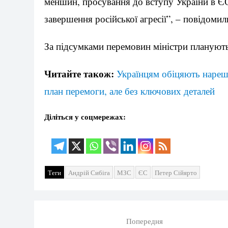
меншин, просування до вступу України в 
завершення російської агресії”, – повідоми
За підсумками перемовин міністри планують
Читайте також:
Українцям обіцяють нареш
план перемоги, але без ключових деталей
Діліться у соцмережах:
Теги
Андрій Сибіга
МЗС
ЄС
Петер Сійярто
Попередня