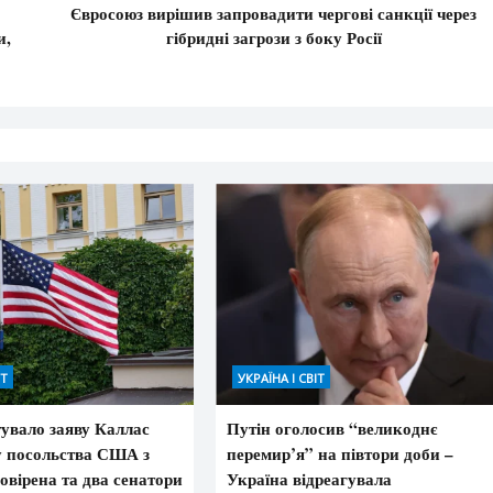
Євросоюз вирішив запровадити чергові санкції через
и,
гібридні загрози з боку Росії
ІТ
УКРАЇНА І СВІТ
увало заяву Каллас
Путін оголосив “великоднє
у посольства США з
перемир’я” на півтори доби –
овірена та два сенатори
Україна відреагувала