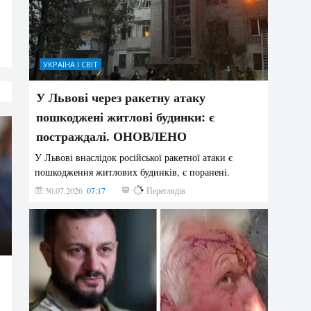
УКРАЇНА І СВІТ
У Львові через ракетну атаку
пошкоджені житлові будинки: є
постраждалі. ОНОВЛЕНО
У Львові внаслідок російської ракетної атаки є
пошкодження житлових будинків, є поранені.
30.07.2026
07:17
179
Переглядів