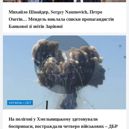
Михайло Шнайдер, Sergey Naumovich, Петро
Охотін… Мендель виклала списки пропагандистів
Банкової зі звітів Зарівної
УКРАЇНА І СВІТ
На полігоні у Хмельницькому здетонували
боєприпаси, постраждали четверо військових – ДБР