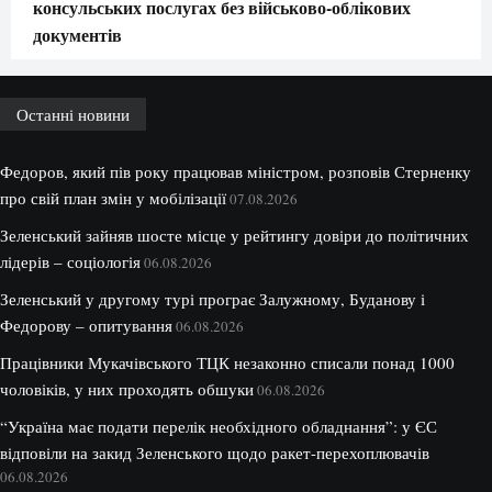
консульських послугах без військово-облікових
документів
Останні новини
Федоров, який пів року працював міністром, розповів Стерненку
про свій план змін у мобілізації
07.08.2026
Зеленський зайняв шосте місце у рейтингу довіри до політичних
лідерів – соціологія
06.08.2026
Зеленський у другому турі програє Залужному, Буданову і
Федорову – опитування
06.08.2026
Працівники Мукачівського ТЦК незаконно списали понад 1000
чоловіків, у них проходять обшуки
06.08.2026
“Україна має подати перелік необхідного обладнання”: у ЄС
відповіли на закид Зеленського щодо ракет-перехоплювачів
06.08.2026