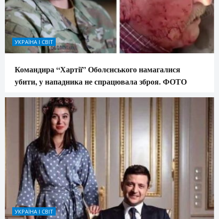
УКРАЇНА І СВІТ
Командира “Хартії” Оболєнського намагалися
убити, у нападника не спрацювала зброя. ФОТО
УКРАЇНА І СВІТ