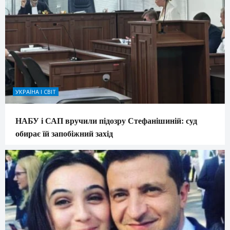
УКРАЇНА І СВІТ
НАБУ і САП вручили підозру Стефанішиній: суд
обирає їй запобіжний захід