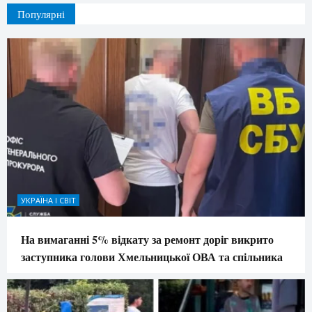
Популярні
УКРАЇНА І СВІТ
На вимаганні 5% відкату за ремонт доріг викрито
заступника голови Хмельницької ОВА та спільника