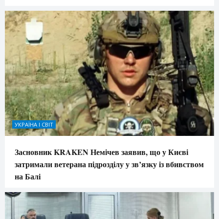
УКРАЇНА І СВІТ
Засновник KRAKEN Немічев заявив, що у Києві
затримали ветерана підрозділу у зв’язку із вбивством
на Балі