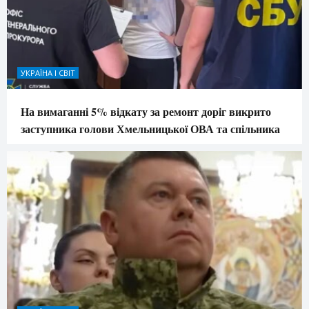
УКРАЇНА І СВІТ
На вимаганні 5% відкату за ремонт доріг викрито
заступника голови Хмельницької ОВА та спільника