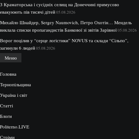
З Краматорська і сусідніх селищ на Донеччині примусово
евакуюють пів тисячі дітей
05.08.2026
Михайло Шнайдер, Sergey Naumovich, Петро Охотін… Мендель
виклала списки пропагандистів Банкової зі звітів Зарівної
05.08.2026
Ворог поцілив у “серце логістики” NOVUS та склади “Сільпо”,
загинули 6 людей
05.08.2026
Меню
Головна
Тернопільщина
Україна і світ
Статті
Блоги
Politerno.LIVE
Стріми