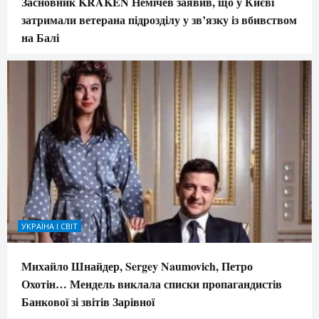
Засновник KRAKEN Немічев заявив, що у Києві
затримали ветерана підрозділу у зв’язку із вбивством
на Балі
УКРАЇНА І СВІТ
Михайло Шнайдер, Sergey Naumovich, Петро
Охотін… Мендель виклала списки пропагандистів
Банкової зі звітів Зарівної