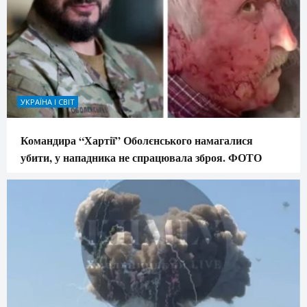
УКРАЇНА І СВІТ
Командира “Хартії” Оболєнського намагалися
убити, у нападника не спрацювала зброя. ФОТО