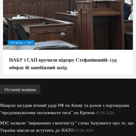
УКРАЇНА І СВІТ
НАБУ і САП вручили підозру Стефанішиній: суд
обирає їй запобіжний захід
Останні новини
Макрон засудив нічний удар РФ по Києву та разом з партнерами
“продовжуватиме посилювати тиск” на Кремль
05.08.2026
МЗС назвало “вирваними з контексту” слова Залужного про те, що
Україна ніколи не вступить до НАТО
05.08.2026