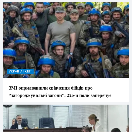
УКРАЇНА І СВІТ
ЗМІ оприлюднили свідчення бійців про
“загороджувальні загони”: 225-й полк заперечує