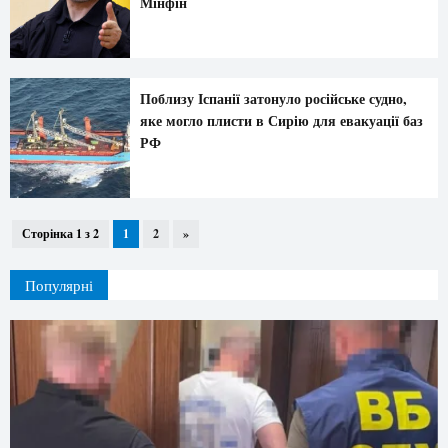
Мінфін
Поблизу Іспанії затонуло російське судно,
яке могло плисти в Сирію для евакуації баз
РФ
Сторінка 1 з 2
1
2
»
Популярні