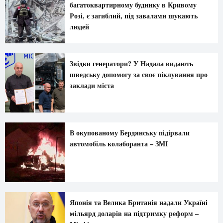
багатоквартирному будинку в Кривому
Розі, є загиблий, під завалами шукають
людей
Звідки генератори? У Надала видають
шведську допомогу за своє піклування про
заклади міста
В окупованому Бердянську підірвали
автомобіль колаборанта – ЗМІ
Японія та Велика Британія надали Україні
мільярд доларів на підтримку реформ –