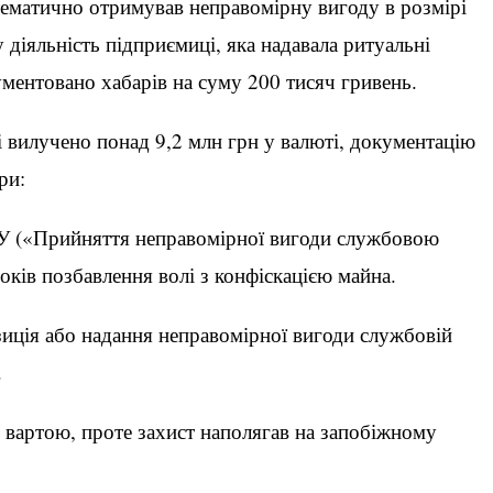
стематично отримував неправомірну вигоду в розмірі
 діяльність підприємиці, яка надавала ритуальні
кументовано хабарів на суму 200 тисяч гривень.
і вилучено понад 9,2 млн грн у валюті, документацію
ри:
КУ («Прийняття неправомірної вигоди службовою
оків позбавлення волі з конфіскацією майна.
зиція або надання неправомірної вигоди службовій
.
 вартою, проте захист наполягав на запобіжному