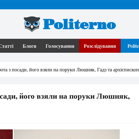
Politerno
Статті
Блоги
Голосування
Розслідування
Poli
та з посади, його взяли на поруки Люшняк, Гадз та архієписко
сади, його взяли на поруки Люшняк,