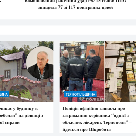
ь
Комбінований ракетний удар РФ 15 січня: ППО
знищила 77 зі 117 повітряних цілей
ЩИНА
ТЕРНОПІЛЬЩИНА
шкає у будинку в
Поліція офіційно заявила про
ебелля” на ділянці з
затримання керівника “однієї з
ої справи
обласних лікарень Тернополя” –
йдеться про Шкробота