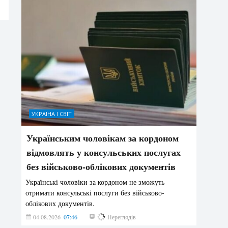
УКРАЇНА І СВІТ
Українським чоловікам за кордоном
відмовлять у консульських послугах
без військово-облікових документів
Українські чоловіки за кордоном не зможуть
отримати консульські послуги без військово-
облікових документів.
04.08.2026
07:46
142
Переглядів