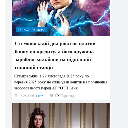
ТЕРНОПІЛЬЩИНА
Стемковський два роки не платив
банку по кредиту, а його дружина
заробляє мільйони на підпільній
сонячній станції
Стемковський з 29 листопада 2023 року по 11
березня 2025 року не сплачував коштів на погашення
заборгованості перед АТ "ОТП Банк"
07.08.2026
14:48
321
Переглядів