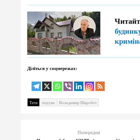
Читайт
будинку
кримін
Діліться у соцмережах:
Теги
поруки
Володимир Шкробот
Попередня