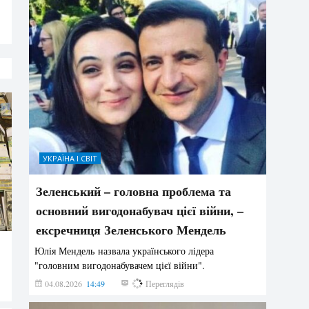
УКРАЇНА І СВІТ
Зеленський – головна проблема та
основний вигодонабувач цієї війни, –
ексречниця Зеленського Мендель
Юлія Мендель назвала українського лідера
"головним вигодонабувачем цієї війни".
04.08.2026
14:49
155
Переглядів