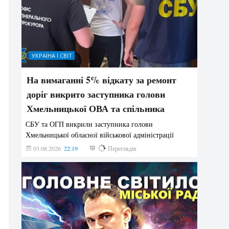
УКРАЇНА І СВІТ
На вимаганні 5% відкату за ремонт
доріг викрито заступника голови
Хмельницької ОВА та спільника
СБУ та ОГП викрили заступника голови
Хмельницької обласної військової адміністрації
03.08.2026
22:19
870
Переглядів