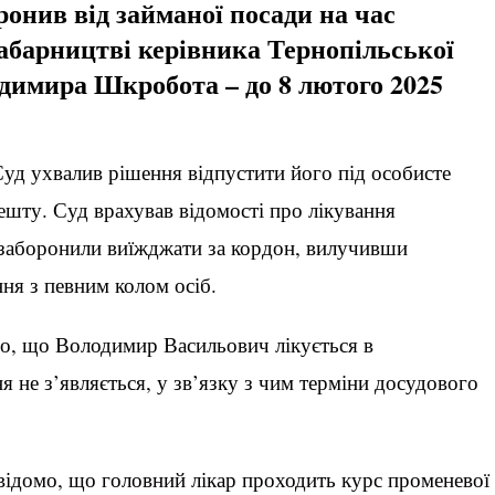
онив від займаної посади на час
хабарництві керівника Тернопільської
одимира Шкробота – до 8 лютого 2025
Суд ухвалив рішення відпустити його під особисте
ешту. Суд врахував відомості про лікування
заборонили виїжджати за кордон, вилучивши
ня з певним колом осіб.
мо, що Володимир Васильович лікується в
ня не з’являється, у зв’язку з чим терміни досудового
 відомо, що головний лікар проходить курс променевої