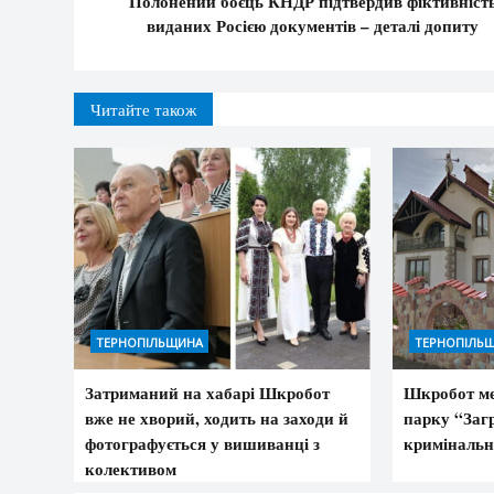
Полонений боєць КНДР підтвердив фіктивніст
виданих Росією документів – деталі допиту
Читайте також
ТЕРНОПІЛЬЩИНА
ТЕРНОПІЛЬ
Затриманий на хабарі Шкробот
Шкробот ме
вже не хворий, ходить на заходи й
парку “Загр
фотографується у вишиванці з
кримінальн
колективом