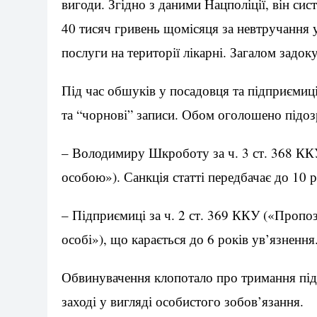
вигоди. Згідно з даними Нацполіції, він си
40 тисяч гривень щомісяця за невтручання у
послуги на території лікарні. Загалом задо
Під час обшуків у посадовця та підприємиц
та “чорнові” записи. Обом оголошено підоз
– Володимиру Шкроботу за ч. 3 ст. 368 К
особою»). Санкція статті передбачає до 10 р
– Підприємиці за ч. 2 ст. 369 ККУ («Пропо
особі»), що карається до 6 років ув’язнення
Обвинувачення клопотало про тримання під
заході у вигляді особистого зобов’язання.