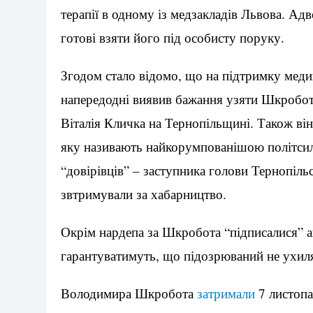
терапії в одному із медзакладів Львова. А
готові взяти його під особисту поруку.
Згодом стало відомо, що на підтримку мед
напередодні виявив бажання узяти Шкробот
Віталія Кличка на Тернопільщині. Також він
яку називають найкорумпованішою політсило
“довірівців” – заступника голови Тернопіль
звтримували за хабарництво.
Окрім нардепа за Шкробота “підписалися” а
гарантуватимуть, що підозрюваний не ухиля
Володимира Шкробота
затримали
7 листопа