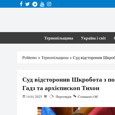
Тернопільщина
Україна і світ
Politerno
>
Тернопільщина
>
Суд відсторонив Шкробо
Суд відсторонив Шкробота з по
Гадз та архієпископ Тихон
14.01.2025
6928
Переглядів
Comments Off