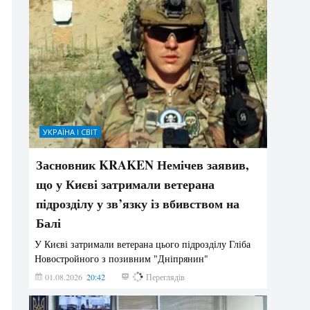
УКРАЇНА І СВІТ
Засновник KRAKEN Немічев заявив,
що у Києві затримали ветерана
підрозділу у зв’язку із вбивством на
Балі
У Києві затримали ветерана цього підрозділу Гліба
Новостройного з позивним "Дніпрянин"
01.08.2026
20:42
193
Переглядів