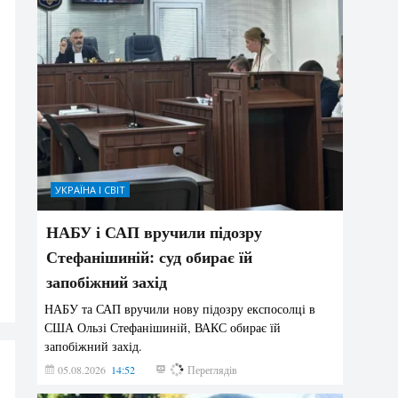
УКРАЇНА І СВІТ
НАБУ і САП вручили підозру
Стефанішиній: суд обирає їй
запобіжний захід
НАБУ та САП вручили нову підозру експосолці в
США Ользі Стефанішиній, ВАКС обирає їй
запобіжний захід.
05.08.2026
14:52
158
Переглядів