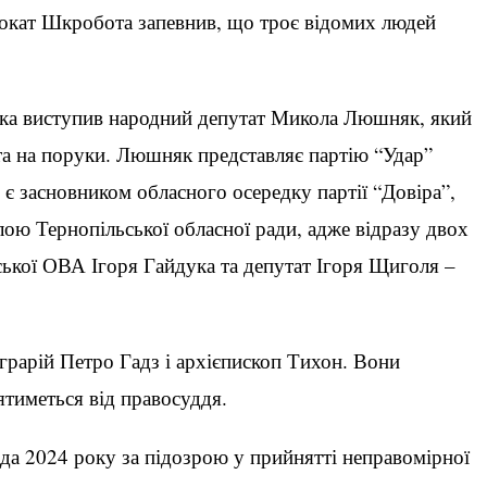
двокат Шкробота запевнив, що троє відомих людей
ика виступив народний депутат Микола Люшняк, який
а на поруки. Люшняк представляє партію “Удар”
 є засновником обласного осередку партії “Довіра”,
ю Тернопільської обласної ради, адже відразу двох
ської ОВА Ігоря Гайдука та депутат Ігоря Щиголя –
грарій Петро Гадз і архієпископ Тихон. Вони
тиметься від правосуддя.
да 2024 року за підозрою у прийнятті неправомірної