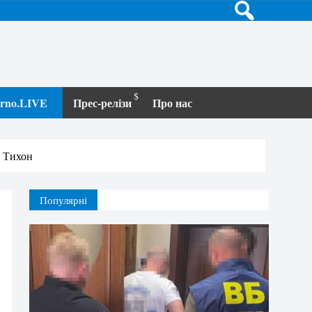
terno.LIVE
Прес-релізи
Про нас
п Тихон
Популярні