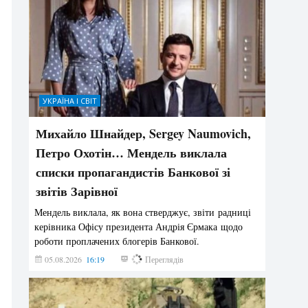
УКРАЇНА І СВІТ
Михайло Шнайдер, Sergey Naumovich,
Петро Охотін… Мендель виклала
списки пропагандистів Банкової зі
звітів Зарівної
Мендель виклала, як вона стверджує, звіти радниці
керівника Офісу президента Андрія Єрмака щодо
роботи проплачених блогерів Банкової.
05.08.2026
16:19
223
Переглядів