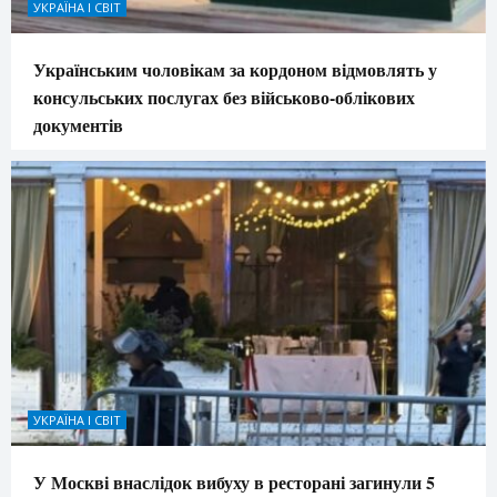
УКРАЇНА І СВІТ
Українським чоловікам за кордоном відмовлять у
консульських послугах без військово-облікових
документів
УКРАЇНА І СВІТ
У Москві внаслідок вибуху в ресторані загинули 5