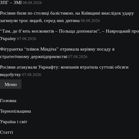
ЗПГ – ЗМІ
08.08.2026
Росіяни били по столиці балістикою, на Київщині внаслідок удару
загинули троє людей, серед них дитина
08.08.2026
“Там, де б’ють московитів – Польща допомагає”, – Навроцький про
Україну
07.08.2026
Фігурантка “плівок Міндіча” отримала керівну посаду в
стратегічному держпідприємстві
07.08.2026
Росіяни атакували Укрнафту: компанія втратила суттєві обсяги
видобутку
07.08.2026
Меню
Головна
Тернопільщина
Україна і світ
Статті