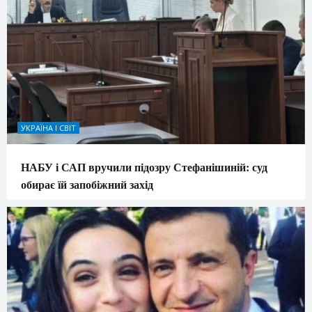
УКРАЇНА І СВІТ
НАБУ і САП вручили підозру Стефанішиній: суд
обирає їй запобіжний захід