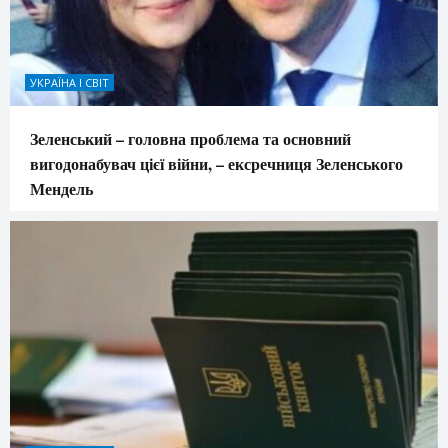
УКРАЇНА І СВІТ
Зеленський – головна проблема та основний
вигодонабувач цієї війни, – ексречниця Зеленського
Мендель