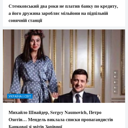
Стемковський два роки не платив банку по кредиту,
а його дружина заробляє мільйони на підпільній
сонячній станції
УКРАЇНА І СВІТ
Михайло Шнайдер, Sergey Naumovich, Петро
Охотін… Мендель виклала списки пропагандистів
Банкової зі звітів Зарівної