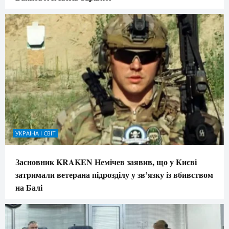
УКРАЇНА І СВІТ
Засновник KRAKEN Немічев заявив, що у Києві
затримали ветерана підрозділу у зв’язку із вбивством
на Балі