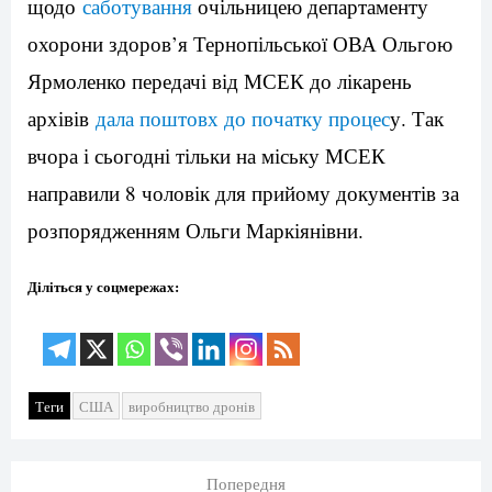
щодо
саботування
очільницею департаменту
охорони здоров’я Тернопільської ОВА Ольгою
Ярмоленко передачі від МСЕК до лікарень
архівів
дала поштовх до початку процес
у. Так
вчора і сьогодні тільки на міську МСЕК
направили 8 чоловік для прийому документів за
розпорядженням Ольги Маркіянівни.
Діліться у соцмережах:
Теги
США
виробництво дронів
Попередня