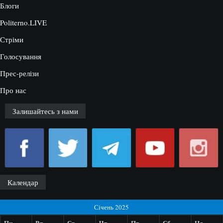
Блоги
Politerno.LIVE
Стріми
Голосування
Прес-релізи
Про нас
Залишайтесь з нами
Календар
Січень 2025
Пн
Вт
Ср
Чт
Пт
Сб
Нд