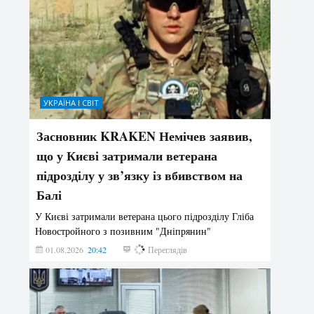
УКРАЇНА І СВІТ
Засновник KRAKEN Немічев заявив,
що у Києві затримали ветерана
підрозділу у зв’язку із вбивством на
Балі
У Києві затримали ветерана цього підрозділу Гліба
Новостройного з позивним "Дніпрянин"
01.08.2026
20:42
175
Переглядів