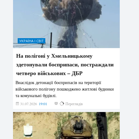
УКРАЇНА І СВІТ
На полігоні у Хмельницькому
здетонували боєприпаси, постраждали
четверо військових – ДБР
Внаслідок детонації боєприпасів на території
військового полігону пошкоджено житлові будинки
та комунальні будівлі.
31.07.2026
19:01
183
Переглядів