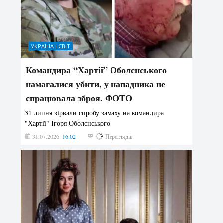
УКРАЇНА І СВІТ
Командира “Хартії” Оболєнського
намагалися убити, у нападника не
спрацювала зброя. ФОТО
31 липня зірвали спробу замаху на командира
"Хартії" Ігоря Оболєнського.
31.07.2026
16:02
192
Переглядів