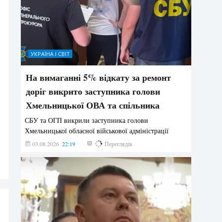
УКРАЇНА І СВІТ
На вимаганні 5% відкату за ремонт
доріг викрито заступника голови
Хмельницької ОВА та спільника
СБУ та ОГП викрили заступника голови
Хмельницької обласної військової адміністрації
03.08.2026
22:19
846
Переглядів