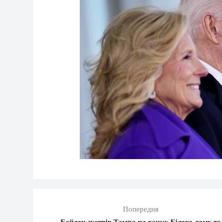
Попередня
Байден зустрів Тампа на ганку Білого дому та