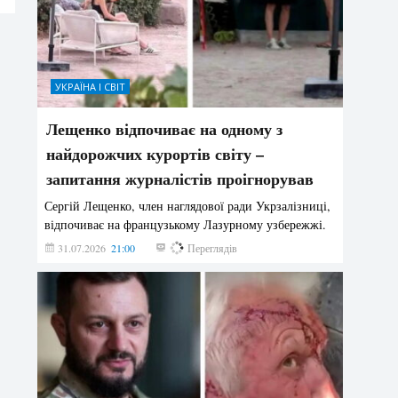
УКРАЇНА І СВІТ
Лещенко відпочиває на одному з
найдорожчих курортів світу –
запитання журналістів проігнорував
Сергій Лещенко, член наглядової ради Укрзалізниці,
відпочиває на французькому Лазурному узбережжі.
31.07.2026
21:00
208
Переглядів