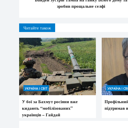
зробив прощальне селфі
Читайте також
УКРАЇНА І СВІТ
УКРАЇНА І СВ
У бої за Бахмут росіяни вже
Профільний
кидають “мобілізованих”
підтримав 
українців – Гайдай