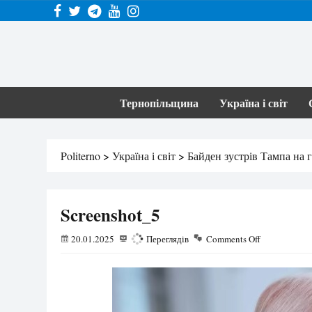
Тернопільщина
Україна і світ
Politerno
>
Україна і світ
>
Байден зустрів Тампа на 
Screenshot_5
20.01.2025
197
Переглядів
Comments Off