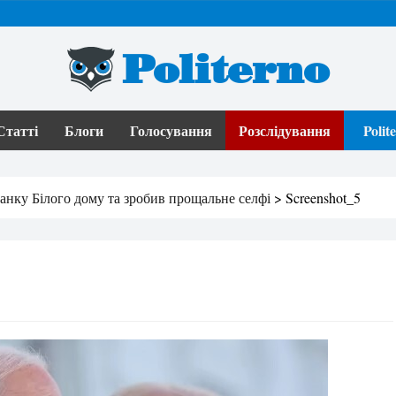
Politerno
Статті
Блоги
Голосування
Розслідування
Poli
ганку Білого дому та зробив прощальне селфі
>
Screenshot_5