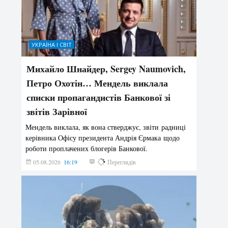
УКРАЇНА І СВІТ
Михайло Шнайдер, Sergey Naumovich,
Петро Охотін… Мендель виклала
списки пропагандистів Банкової зі
звітів Зарівної
Мендель виклала, як вона стверджує, звіти радниці
керівника Офісу президента Андрія Єрмака щодо
роботи проплачених блогерів Банкової.
05.08.2026
16:19
191
Переглядів