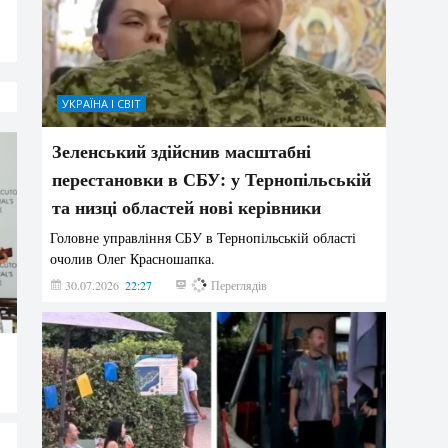
УКРАЇНА І СВІТ
Зеленський здійснив масштабні
перестановки в СБУ: у Тернопільській
та низці областей нові керівники
Головне управління СБУ в Тернопільській області
очолив Олег Красношапка.
30.07.2026
22:27
635
Переглядів