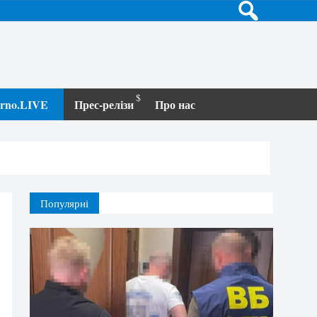
terno.LIVE
Прес-релізи
Про нас
Популярні