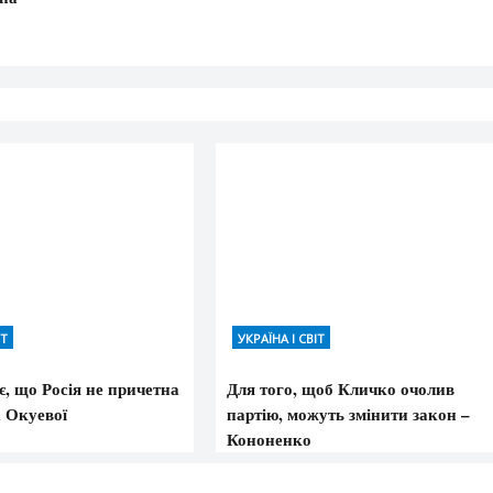
ІТ
УКРАЇНА І СВІТ
, що Росія не причетна
Для того, щоб Кличко очолив
а Окуевої
партію, можуть змінити закон –
Кононенко