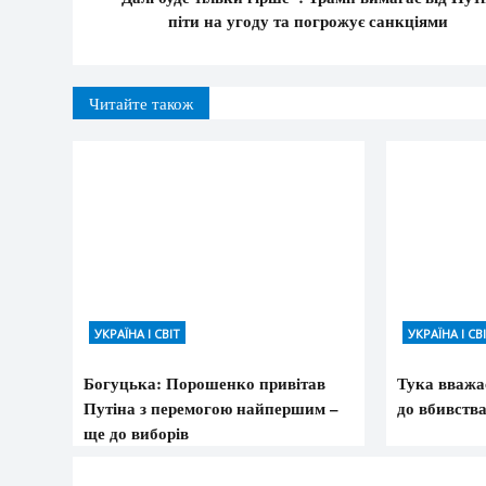
піти на угоду та погрожує санкціями
Читайте також
УКРАЇНА І СВІТ
УКРАЇНА І СВ
Богуцька: Порошенко привітав
Тука вважає
Путіна з перемогою найпершим –
до вбивств
ще до виборів