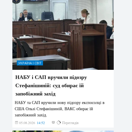
УКРАЇНА І СВІТ
НАБУ і САП вручили підозру
Стефанішиній: суд обирає їй
запобіжний захід
НАБУ та САП вручили нову підозру експосолці в
США Ользі Стефанішиній, ВАКС обирає їй
запобіжний захід.
05.08.2026
14:52
157
Переглядів