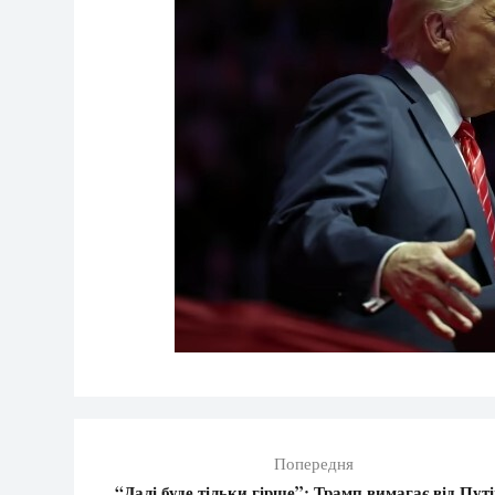
Попередня
“Далі буде тільки гірше”: Трамп вимагає від Пут