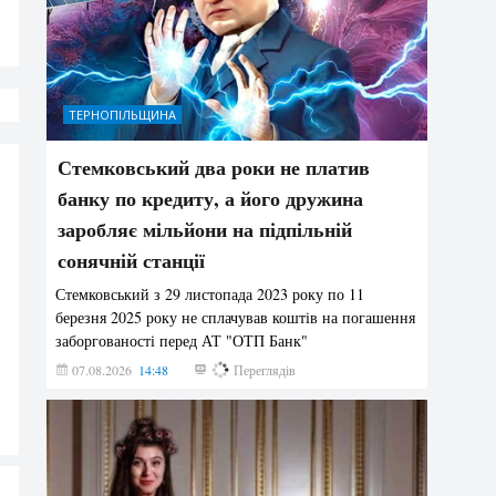
ТЕРНОПІЛЬЩИНА
Стемковський два роки не платив
банку по кредиту, а його дружина
заробляє мільйони на підпільній
сонячній станції
Стемковський з 29 листопада 2023 року по 11
березня 2025 року не сплачував коштів на погашення
заборгованості перед АТ "ОТП Банк"
07.08.2026
14:48
309
Переглядів