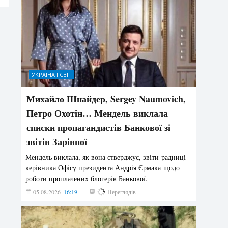
УКРАЇНА І СВІТ
Михайло Шнайдер, Sergey Naumovich,
Петро Охотін… Мендель виклала
списки пропагандистів Банкової зі
звітів Зарівної
Мендель виклала, як вона стверджує, звіти радниці
керівника Офісу президента Андрія Єрмака щодо
роботи проплачених блогерів Банкової.
05.08.2026
16:19
222
Переглядів