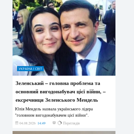
УКРАЇНА І СВІТ
Зеленський – головна проблема та
основний вигодонабувач цієї війни, –
ексречниця Зеленського Мендель
Юлія Мендель назвала українського лідера
"головним вигодонабувачем цієї війни".
04.08.2026
14:49
152
Переглядів