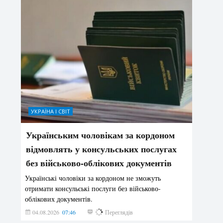
УКРАЇНА І СВІТ
Українським чоловікам за кордоном
відмовлять у консульських послугах
без військово-облікових документів
Українські чоловіки за кордоном не зможуть
отримати консульські послуги без військово-
облікових документів.
04.08.2026
07:46
141
Переглядів