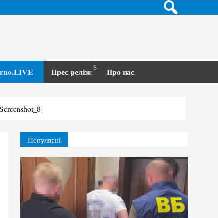
terno.LIVE
Прес-релізи
Про нас
Screenshot_8
Популярні