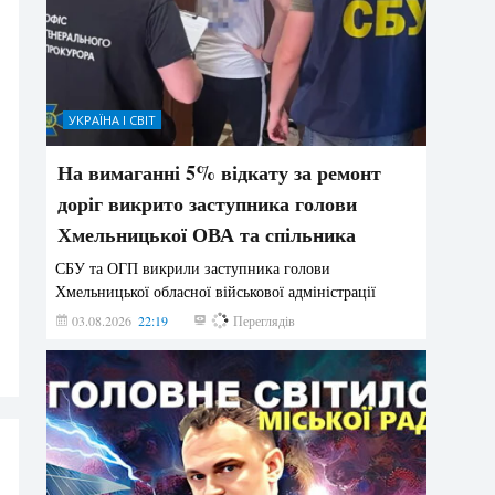
УКРАЇНА І СВІТ
На вимаганні 5% відкату за ремонт
доріг викрито заступника голови
Хмельницької ОВА та спільника
СБУ та ОГП викрили заступника голови
Хмельницької обласної військової адміністрації
03.08.2026
22:19
868
Переглядів