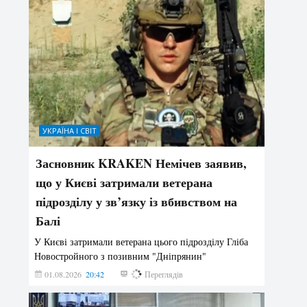
УКРАЇНА І СВІТ
Засновник KRAKEN Немічев заявив,
що у Києві затримали ветерана
підрозділу у зв’язку із вбивством на
Балі
У Києві затримали ветерана цього підрозділу Гліба
Новостройного з позивним "Дніпрянин"
01.08.2026
20:42
192
Переглядів