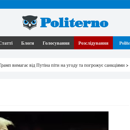
Politerno
Статті
Блоги
Голосування
Розслідування
Poli
 Трамп вимагає від Путіна піти на угоду та погрожує санкціями
>