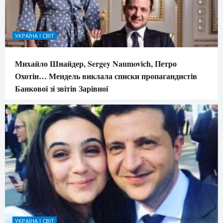
УКРАЇНА І СВІТ
Михайло Шнайдер, Sergey Naumovich, Петро
Охотін… Мендель виклала списки пропагандистів
Банкової зі звітів Зарівної
УКРАЇНА І СВІТ