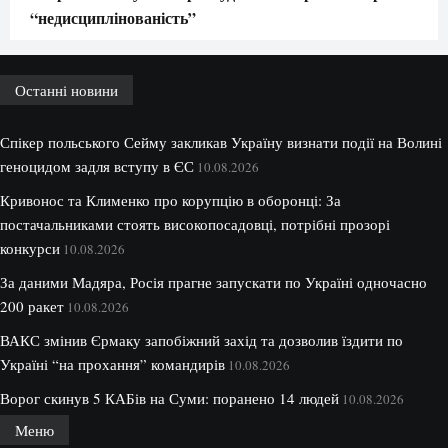
“недисциплінованість”
Останні новини
Спікер польського Сейму закликав Україну визнати події на Волині
геноцидом задля вступу в ЄС
10.08.2026
Кривонос та Клименко про корупцію в оборонці: За
постачальниками стоять високопосадовці, потрібні прозорі
конкурси
10.08.2026
За даними Мадяра, Росія прагне запускати по Україні одночасно
200 ракет
10.08.2026
ВАКС змінив Єрмаку запобіжний захід та дозволив їздити по
Україні “на прохання” командирів
10.08.2026
Ворог скинув 5 КАБів на Суми: поранено 14 людей
10.08.2026
Меню