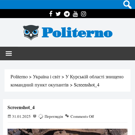
Politerno
Politerno
>
Україна і світ
>
У Курській області знищено
командний пункт окупантів
>
Screenshot_4
Screenshot_4
31.01.2025
101
Переглядів
Comments Off