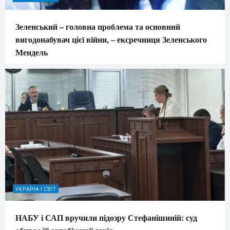
Зеленський – головна проблема та основний
вигодонабувач цієї війни, – ексречниця Зеленського
Мендель
УКРАЇНА І СВІТ
НАБУ і САП вручили підозру Стефанішиній: суд