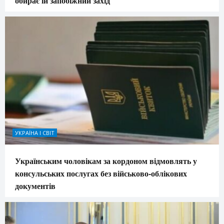
обирає їй запобіжний захід
УКРАЇНА І СВІТ
Українським чоловікам за кордоном відмовлять у
консульських послугах без військово-облікових
документів