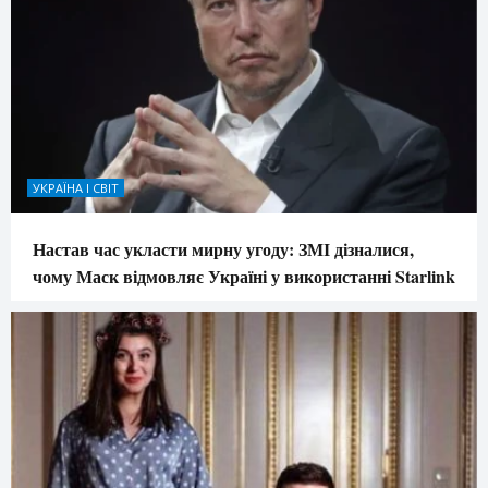
УКРАЇНА І СВІТ
Настав час укласти мирну угоду: ЗМІ дізналися,
чому Маск відмовляє Україні у використанні Starlink