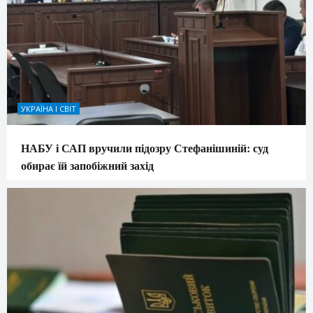
УКРАЇНА І СВІТ
НАБУ і САП вручили підозру Стефанішиній: суд
обирає їй запобіжний захід