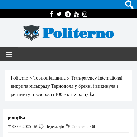
Politerno
Politerno
>
Тернопільщина
>
Transparency International
викрила міськраду Тернополя у брехні і викинула з
рейтингу прозорості 100 міст
>
pomylka
pomylka
08.05.2025
196
Переглядів
Comments Off