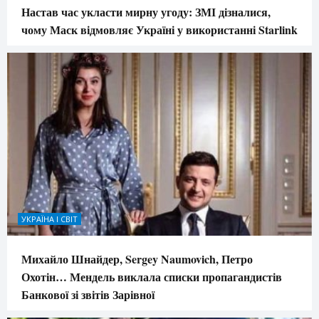
Настав час укласти мирну угоду: ЗМІ дізналися,
чому Маск відмовляє Україні у використанні Starlink
УКРАЇНА І СВІТ
Михайло Шнайдер, Sergey Naumovich, Петро
Охотін… Мендель виклала списки пропагандистів
Банкової зі звітів Зарівної