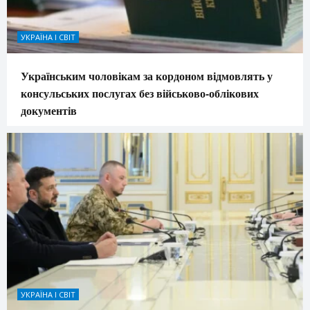
УКРАЇНА І СВІТ
Українським чоловікам за кордоном відмовлять у
консульських послугах без військово-облікових
документів
УКРАЇНА І СВІТ