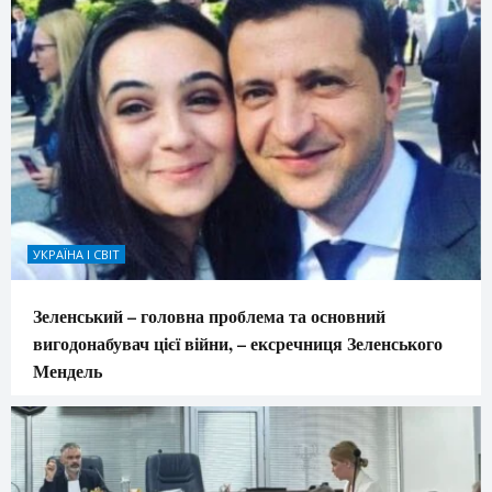
УКРАЇНА І СВІТ
Зеленський – головна проблема та основний
вигодонабувач цієї війни, – ексречниця Зеленського
Мендель