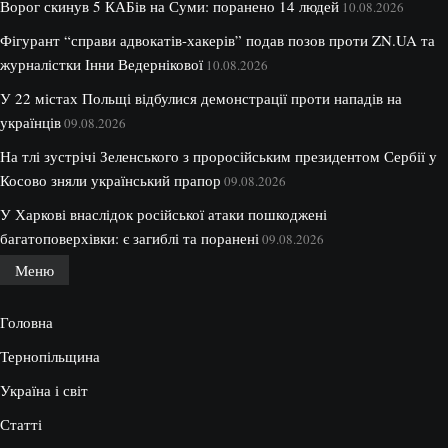
Ворог скинув 5 КАБів на Суми: поранено 14 людей
10.08.2026
Фігурант “справи адвокатів-хакерів” подав позов проти ZN.UA та
журналістки Інни Ведернікової
10.08.2026
У 22 містах Польщі відбулися демонстрації проти нападів на
українців
09.08.2026
На тлі зустрічі Зеленського з проросійським президентом Сербії у
Косово зняли український прапор
09.08.2026
У Харкові внаслідок російської атаки пошкоджені
багатоповерхівки: є загиблі та поранені
09.08.2026
Меню
Головна
Тернопільщина
Україна і світ
Статті