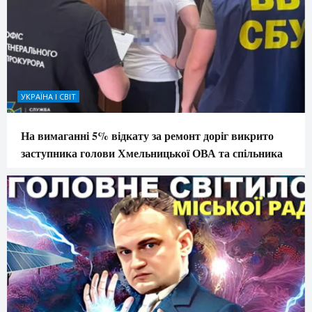
УКРАЇНА І СВІТ
На вимаганні 5% відкату за ремонт доріг викрито
заступника голови Хмельницької ОВА та спільника