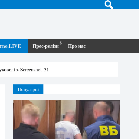
terno.LIVE
Прес-релізи
Про нас
уковелі
>
Screenshot_31
Популярні