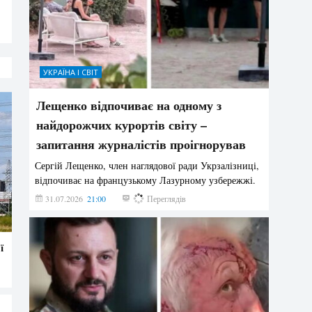
УКРАЇНА І СВІТ
Лещенко відпочиває на одному з
найдорожчих курортів світу –
запитання журналістів проігнорував
Сергій Лещенко, член наглядової ради Укрзалізниці,
відпочиває на французькому Лазурному узбережжі.
31.07.2026
21:00
211
Переглядів
ї