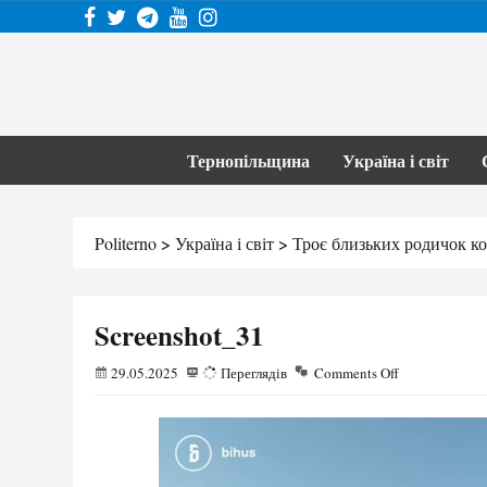
Тернопільщина
Україна і світ
Politerno
>
Україна і світ
>
Троє близьких родичок к
Screenshot_31
29.05.2025
96
Переглядів
Comments Off