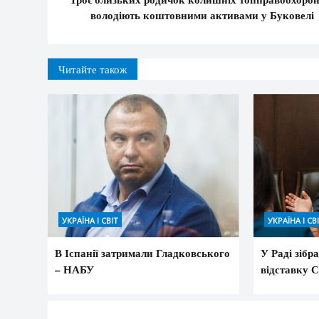
володіють коштовними активами у Буковелі
Читайте також
УКРАЇНА І СВІТ
УКРАЇНА І СВ
В Іспанії затримали Гладковського
У Раді зібр
– НАБУ
відставку 