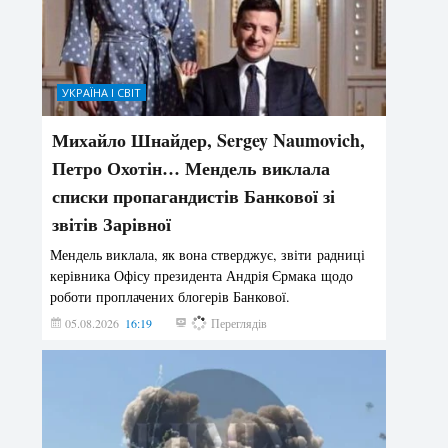
УКРАЇНА І СВІТ
Михайло Шнайдер, Sergey Naumovich,
Петро Охотін… Мендель виклала
списки пропагандистів Банкової зі
звітів Зарівної
Мендель виклала, як вона стверджує, звіти радниці
керівника Офісу президента Андрія Єрмака щодо
роботи проплачених блогерів Банкової.
05.08.2026
16:19
193
Переглядів