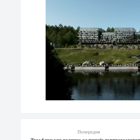
Попередня
Троє близьких родичок колишніх топправоохорон