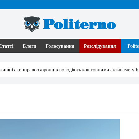
Politerno
Статті
Блоги
Голосування
Розслідування
Poli
олишніх топправоохоронців володіють коштовними активами у Б