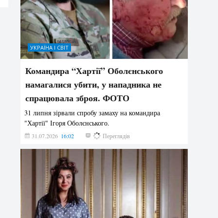
УКРАЇНА І СВІТ
Командира “Хартії” Оболєнського
намагалися убити, у нападника не
спрацювала зброя. ФОТО
31 липня зірвали спробу замаху на командира
"Хартії" Ігоря Оболєнського.
31.07.2026
16:02
194
Переглядів