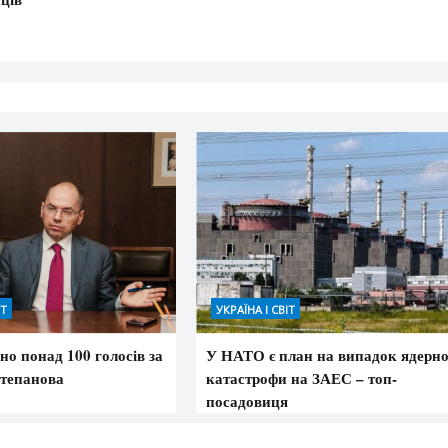
ІТ
УКРАЇНА І СВІТ
ано понад 100 голосів за
У НАТО є план на випадок ядерно
Степанова
катастрофи на ЗАЕС – топ-
посадовиця