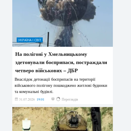
УКРАЇНА І СВІТ
На полігоні у Хмельницькому
здетонували боєприпаси, постраждали
четверо військових – ДБР
Внаслідок детонації боєприпасів на території
військового полігону пошкоджено житлові будинки
та комунальні будівлі.
31.07.2026
19:01
186
Переглядів