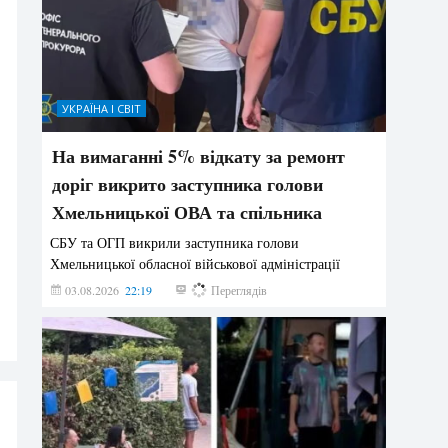
УКРАЇНА І СВІТ
На вимаганні 5% відкату за ремонт
доріг викрито заступника голови
Хмельницької ОВА та спільника
СБУ та ОГП викрили заступника голови
Хмельницької обласної військової адміністрації
03.08.2026
22:19
848
Переглядів