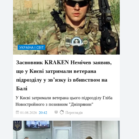
УКРАЇНА І СВІТ
Засновник KRAKEN Немічев заявив,
що у Києві затримали ветерана
підрозділу у зв’язку із вбивством на
Балі
У Києві затримали ветерана цього підрозділу Гліба
Новостройного з позивним "Дніпрянин"
01.08.2026
20:42
177
Переглядів