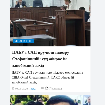
УКРАЇНА І СВІТ
НАБУ і САП вручили підозру
Стефанішиній: суд обирає їй
запобіжний захід
НАБУ та САП вручили нову підозру експосолці в
США Ользі Стефанішиній, ВАКС обирає їй
запобіжний захід.
05.08.2026
14:52
142
Переглядів