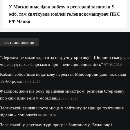
У Москві внаслідок вибуху в ресторані загинули 5
осіб, там святкував ювілей головнокомандувач ПКС
РФ Чайко
Останні новини
“Держава не може карати за незручну критику”: Ширшин скасував
через суд наказ Сирського про “недисциплінованість”
07.08.2026
Кабмін зобовʼязав податкову передати Міноборони дані чоловіків
18-60 років
07.08.2026
Федоров, який пів року працював міністром, розповів Стерненку
про свій план змін у мобілізації
07.08.2026
Зеленський зайняв шосте місце у рейтингу довіри до політичних
лідерів – соціологія
06.08.2026
Зеленський у другому турі програє Залужному, Буданову і