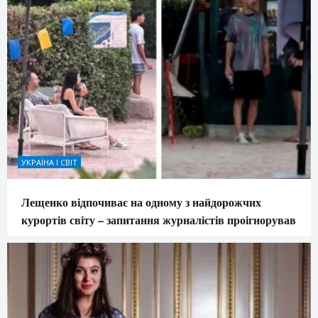
УКРАЇНА І СВІТ
Лещенко відпочиває на одному з найдорожчих
курортів світу – запитання журналістів проігнорував