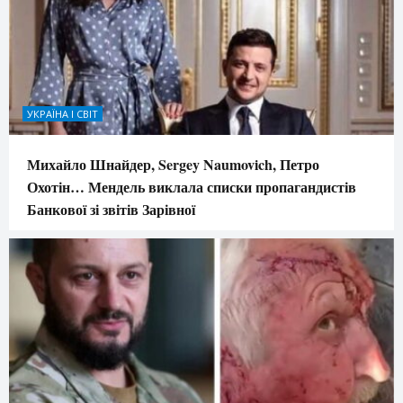
УКРАЇНА І СВІТ
Михайло Шнайдер, Sergey Naumovich, Петро
Охотін… Мендель виклала списки пропагандистів
Банкової зі звітів Зарівної