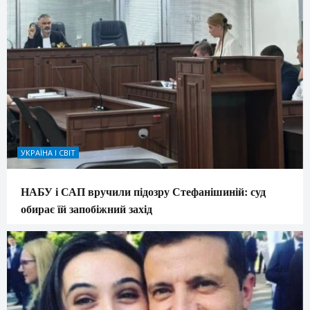
УКРАЇНА І СВІТ
НАБУ і САП вручили підозру Стефанішиній: суд
обирає їй запобіжний захід