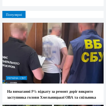
Популярні
УКРАЇНА І СВІТ
На вимаганні 5% відкату за ремонт доріг викрито
заступника голови Хмельницької ОВА та спільника