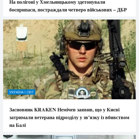
На полігоні у Хмельницькому здетонували
боєприпаси, постраждали четверо військових – ДБР
УКРАЇНА І СВІТ
Засновник KRAKEN Немічев заявив, що у Києві
затримали ветерана підрозділу у зв’язку із вбивством
на Балі