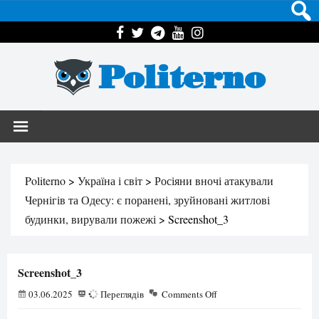
Politerno
Politerno
>
Україна і світ
>
Росіяни вночі атакували
Чернігів та Одесу: є поранені, зруйновані житлові
будинки, вирували пожежі
>
Screenshot_3
Screenshot_3
03.06.2025
89
Переглядів
Comments Off