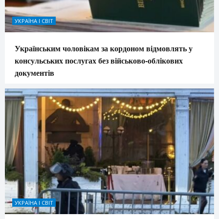
УКРАЇНА І СВІТ
Українським чоловікам за кордоном відмовлять у
консульських послугах без військово-облікових
документів
УКРАЇНА І СВІТ