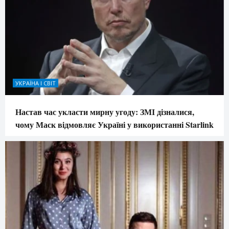
УКРАЇНА І СВІТ
Настав час укласти мирну угоду: ЗМІ дізналися,
чому Маск відмовляє Україні у використанні Starlink