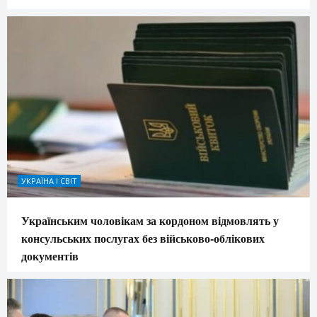
УКРАЇНА І СВІТ
Українським чоловікам за кордоном відмовлять у
консульських послугах без військово-облікових
документів