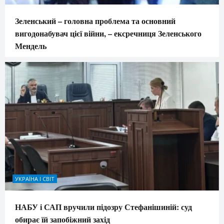
Зеленський – головна проблема та основний
вигодонабувач цієї війни, – ексречниця Зеленського
Мендель
УКРАЇНА І СВІТ
НАБУ і САП вручили підозру Стефанішиній: суд
обирає їй запобіжний захід