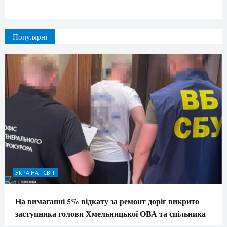
Популярні
УКРАЇНА І СВІТ
На вимаганні 5% відкату за ремонт доріг викрито
заступника голови Хмельницької ОВА та спільника