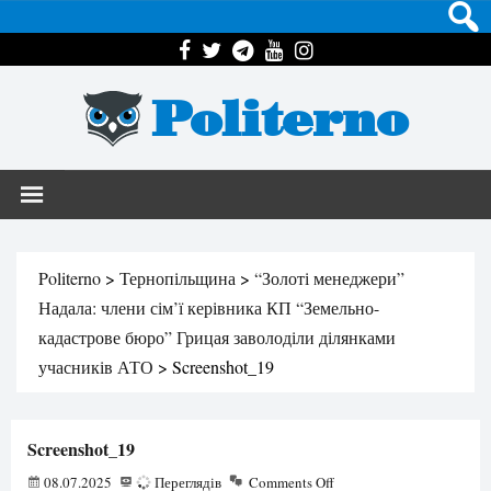
Politerno
Politerno
>
Тернопільщина
>
“Золоті менеджери”
Надала: члени сім’ї керівника КП “Земельно-
кадастрове бюро” Грицая заволоділи ділянками
учасників АТО
>
Screenshot_19
Screenshot_19
08.07.2025
57
Переглядів
Comments Off