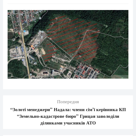
Попередня
“Золоті менеджери” Надала: члени сім’ї керівника КП
“Земельно-кадастрове бюро” Грицая заволоділи
ділянками учасників АТО