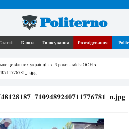
Politerno
Статті
Блоги
Голосування
Розслідування
Poli
ьше цивільних українців за 3 роки – місія ООН
>
40711776781_n.jpg
48128187_7109489240711776781_n.jpg