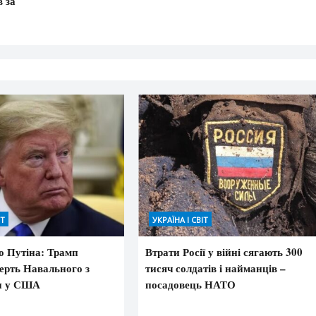
 за
ІТ
УКРАЇНА І СВІТ
о Путіна: Трамп
Втрати Росії у війні сягають 300
ерть Навального з
тисяч солдатів і найманців –
и у США
посадовець НАТО