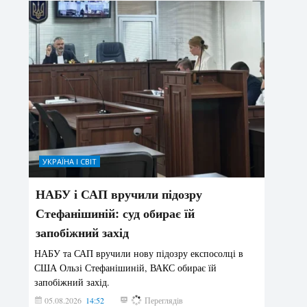
УКРАЇНА І СВІТ
НАБУ і САП вручили підозру
Стефанішиній: суд обирає їй
запобіжний захід
НАБУ та САП вручили нову підозру експосолці в
США Ользі Стефанішиній, ВАКС обирає їй
запобіжний захід.
05.08.2026
14:52
152
Переглядів