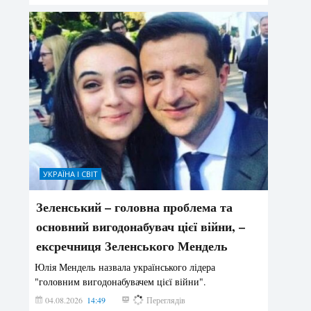
УКРАЇНА І СВІТ
Зеленський – головна проблема та
основний вигодонабувач цієї війни, –
ексречниця Зеленського Мендель
Юлія Мендель назвала українського лідера
"головним вигодонабувачем цієї війни".
04.08.2026
14:49
144
Переглядів