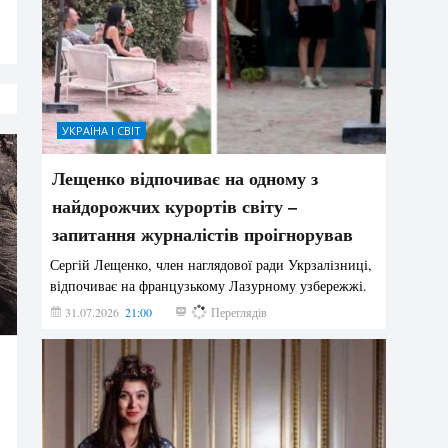
УКРАЇНА І СВІТ
Лещенко відпочиває на одному з
найдорожчих курортів світу –
запитання журналістів проігнорував
Сергій Лещенко, член наглядової ради Укрзалізниці,
відпочиває на французькому Лазурному узбережжі.
31.07.2026
21:00
222
Переглядів