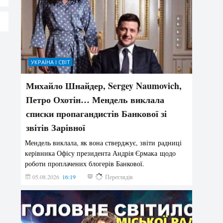
УКРАЇНА І СВІТ
Михайло Шнайдер, Sergey Naumovich,
Петро Охотін… Мендель виклала
списки пропагандистів Банкової зі
звітів Зарівної
Мендель виклала, як вона стверджує, звіти радниці
керівника Офісу президента Андрія Єрмака щодо
роботи проплачених блогерів Банкової.
05.08.2026
16:19
216
Переглядів