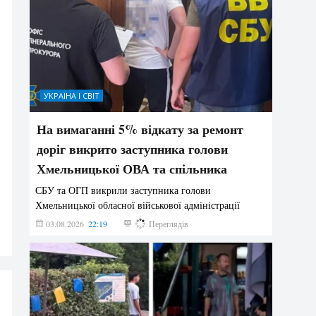
УКРАЇНА І СВІТ
На вимаганні 5% відкату за ремонт
доріг викрито заступника голови
Хмельницької ОВА та спільника
СБУ та ОГП викрили заступника голови
Хмельницької обласної військової адміністрації
03.08.2026
22:19
862
Переглядів