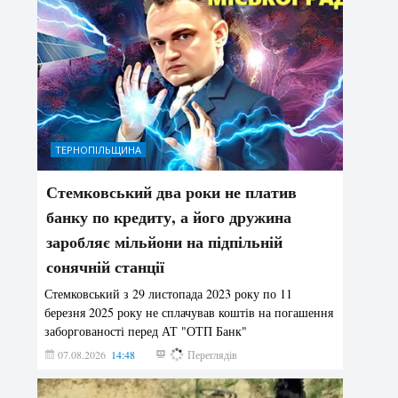
ТЕРНОПІЛЬЩИНА
Стемковський два роки не платив
банку по кредиту, а його дружина
заробляє мільйони на підпільній
сонячній станції
Стемковський з 29 листопада 2023 року по 11
березня 2025 року не сплачував коштів на погашення
заборгованості перед АТ "ОТП Банк"
07.08.2026
14:48
209
Переглядів