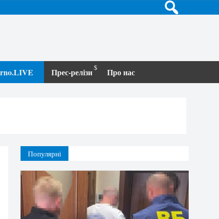
terno.LIVE
Прес-релізи
Про нас
Популярні