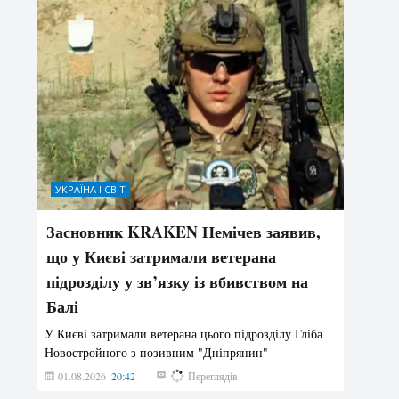
УКРАЇНА І СВІТ
Засновник KRAKEN Немічев заявив,
що у Києві затримали ветерана
підрозділу у зв’язку із вбивством на
Балі
У Києві затримали ветерана цього підрозділу Гліба
Новостройного з позивним "Дніпрянин"
01.08.2026
20:42
189
Переглядів