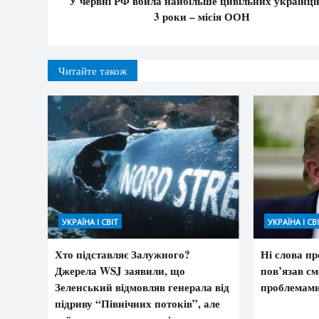
У червні РФ вбила найбільше цивільних українців
3 роки – місія ООН
Читайте також
УКРАЇНА І СВІТ
УКРАЇНА І СВ
Хто підставляє Залужного?
Ні слова пр
Джерела WSJ заявили, що
пов’язав см
Зеленський відмовляв генерала від
проблемам
підриву “Північних потоків”, але