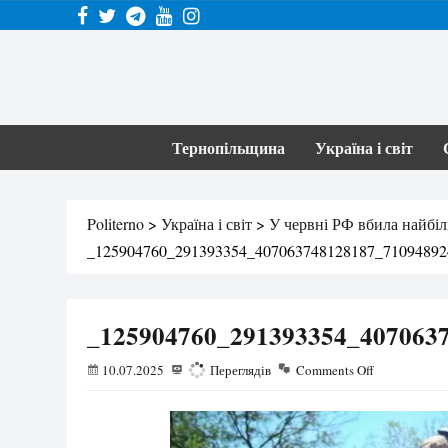
Тернопільщина
Україна і світ
Politerno
>
Україна і світ
>
У червні РФ вбила найбіл
_125904760_291393354_407063748128187_71094892
_125904760_291393354_4070637
10.07.2025
135
Переглядів
Comments Off