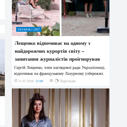
УКРАЇНА І СВІТ
Лещенко відпочиває на одному з
найдорожчих курортів світу –
запитання журналістів проігнорував
Сергій Лещенко, член наглядової ради Укрзалізниці,
відпочиває на французькому Лазурному узбережжі.
31.07.2026
21:00
215
Переглядів
у