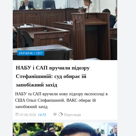
УКРАЇНА І СВІТ
НАБУ і САП вручили підозру
Стефанішиній: суд обирає їй
запобіжний захід
НАБУ та САП вручили нову підозру експосолці в
США Ользі Стефанішиній, ВАКС обирає їй
запобіжний захід.
05.08.2026
14:52
146
Переглядів