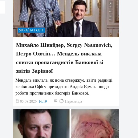
УКРАЇНА І СВІТ
Михайло Шнайдер, Sergey Naumovich,
Петро Охотін… Мендель виклала
списки пропагандистів Банкової зі
звітів Зарівної
Мендель виклала, як вона стверджує, звіти радниці
керівника Офісу президента Андрія Єрмака щодо
роботи проплачених блогерів Банкової.
05.08.2026
16:19
205
Переглядів