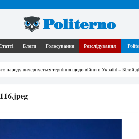
Politerno
Статті
Блоги
Голосування
Розслідування
Poli
го народу вичерпується терпіння щодо війни в Україні – Білий д
116.jpeg