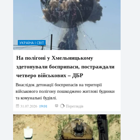
УКРАЇНА І СВІТ
На полігоні у Хмельницькому
здетонували боєприпаси, постраждали
четверо військових – ДБР
Внаслідок детонації боєприпасів на території
військового полігону пошкоджено житлові будинки
та комунальні будівлі.
31.07.2026
19:01
190
Переглядів