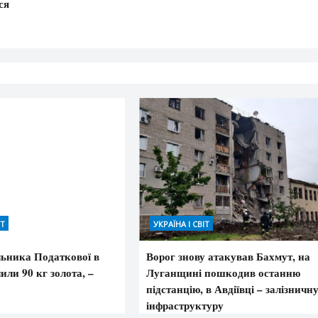
ся
ІТ
УКРАЇНА І СВІТ
льника Податкової в
Ворог знову атакував Бахмут, на
или 90 кг золота, –
Луганщині пошкодив останню
підстанцію, в Авдіївці – залізничн
інфраструктуру