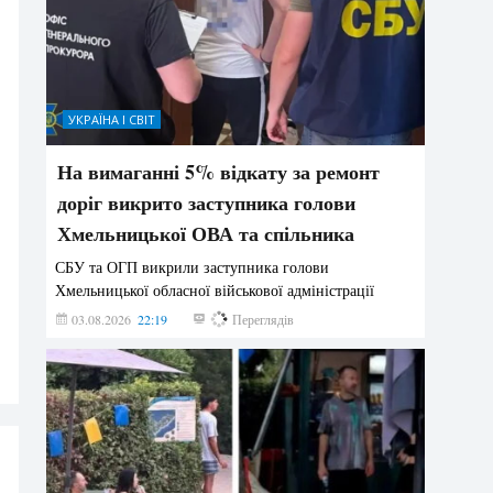
УКРАЇНА І СВІТ
На вимаганні 5% відкату за ремонт
доріг викрито заступника голови
Хмельницької ОВА та спільника
СБУ та ОГП викрили заступника голови
Хмельницької обласної військової адміністрації
03.08.2026
22:19
853
Переглядів