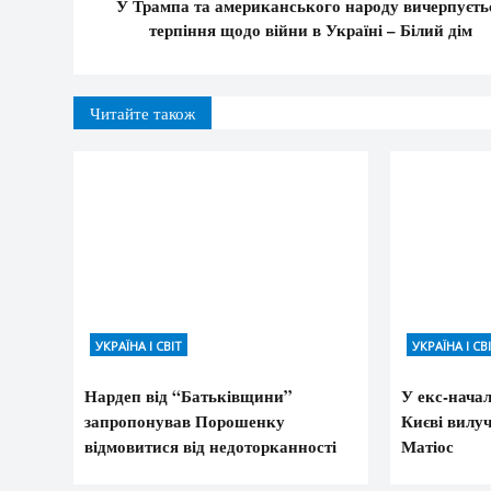
У Трампа та американського народу вичерпуєть
терпіння щодо війни в Україні – Білий дім
Читайте також
УКРАЇНА І СВІТ
УКРАЇНА І СВ
Нардеп від “Батьківщини”
У екс-нача
запропонував Порошенку
Києві вилуч
відмовитися від недоторканності
Матіос