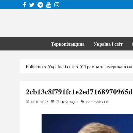
Тернопільщина
Україна і світ
Politerno
>
Україна і світ
>
У Трампа та американсько
2cb13c8f791fc1e2ed7168970965d
18.10.2025
88
Переглядів
Comments Off