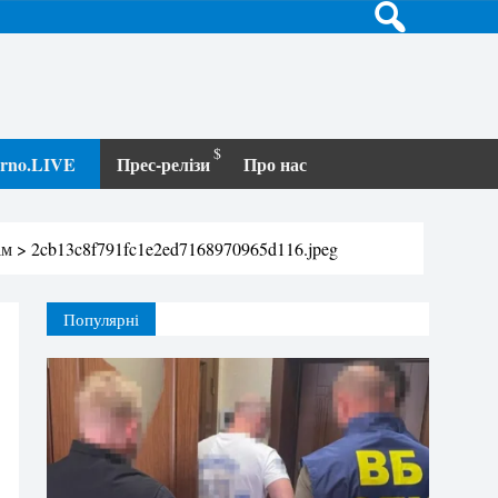
terno.LIVE
Прес-релізи
Про нас
ім
>
2cb13c8f791fc1e2ed7168970965d116.jpeg
Популярні