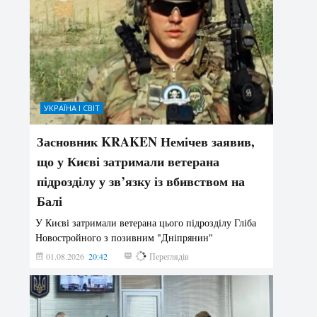
УКРАЇНА І СВІТ
Засновник KRAKEN Немічев заявив,
що у Києві затримали ветерана
підрозділу у зв’язку із вбивством на
Балі
У Києві затримали ветерана цього підрозділу Гліба
Новостройного з позивним "Дніпрянин"
01.08.2026
20:42
182
Переглядів