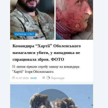
УКРАЇНА І СВІТ
Командира “Хартії” Оболєнського
намагалися убити, у нападника не
спрацювала зброя. ФОТО
31 липня зірвали спробу замаху на командира
"Хартії" Ігоря Оболєнського.
31.07.2026
16:02
198
Переглядів