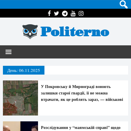
Politerno
День:
06.11.2025
У Покровську й Мирнограді воюють
залишки старої гвардії, її не можна
втрачати, як це роблять зараз, — військові
Розслідування у “маямській справі” щодо