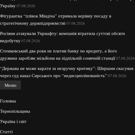
Україну
07.08.2026
Фігурантка “плівок Міндіча” отримала керівну посаду в
стратегічному держпідприємстві
07.08.2026
Росіяни атакували Укрнафту: компанія втратила суттєві обсяги
видобутку
07.08.2026
Стемковський два роки не платив банку по кредиту, а його
дружина заробляє мільйони на підпільній сонячній станції
07.08.2026
“Держава не може карати за незручну критику”: Ширшин скасував
через суд наказ Сирського про “недисциплінованість”
07.08.2026
Меню
Головна
Тернопільщина
Україна і світ
Статті