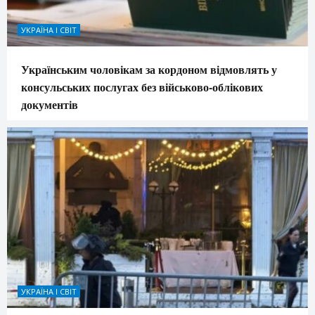
УКРАЇНА І СВІТ
Українським чоловікам за кордоном відмовлять у
консульських послугах без військово-облікових
документів
УКРАЇНА І СВІТ