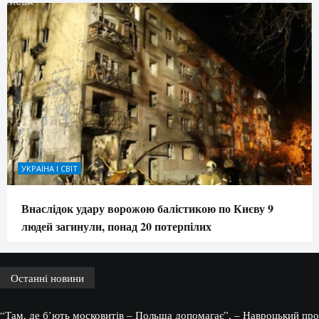
УКРАЇНА І СВІТ
Внаслідок удару ворожою балістикою по Києву 9
людей загинули, понад 20 потерпілих
Останні новини
“Там, де б’ють московитів – Польща допомагає”, – Навроцький про