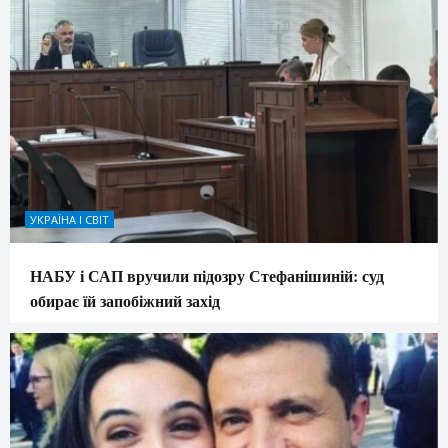
УКРАЇНА І СВІТ
НАБУ і САП вручили підозру Стефанішиній: суд
обирає їй запобіжний захід