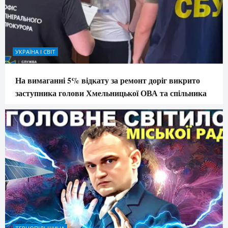
УКРАЇНА І СВІТ
На вимаганні 5% відкату за ремонт доріг викрито
заступника голови Хмельницької ОВА та спільника