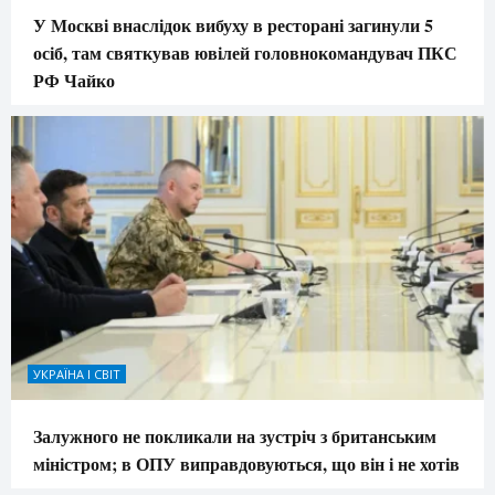
У Москві внаслідок вибуху в ресторані загинули 5
осіб, там святкував ювілей головнокомандувач ПКС
РФ Чайко
УКРАЇНА І СВІТ
Залужного не покликали на зустріч з британським
міністром; в ОПУ виправдовуються, що він і не хотів