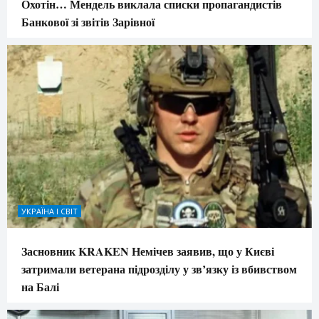
Охотін… Мендель виклала списки пропагандистів
Банкової зі звітів Зарівної
УКРАЇНА І СВІТ
Засновник KRAKEN Немічев заявив, що у Києві
затримали ветерана підрозділу у зв’язку із вбивством
на Балі