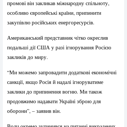
промові він закликав міжнародну спільноту,
особливо європейські країни, припинити
закупівлю російських енергоресурсів.
Американський представник чітко окреслив
подальші дії США у разі ігнорування Росією
закликів до миру.
“Ми можемо запровадити додаткові економічні
санкції, якщо Росія й надалі ігноруватиме
заклики до припинення вогню. Ми також
продовжимо надавати Україні зброю для
оборони”, – заявив він.
Волц окремо зупинився на питанні викрадених