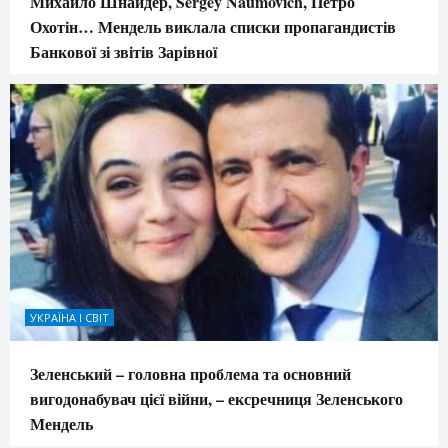
Михайло Шнайдер, Sergey Naumovich, Петро
Охотін… Мендель виклала списки пропагандистів
Банкової зі звітів Зарівної
УКРАЇНА І СВІТ
Зеленський – головна проблема та основний
вигодонабувач цієї війни, – ексречниця Зеленського
Мендель