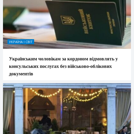
УКРАЇНА І СВІТ
Українським чоловікам за кордоном відмовлять у
консульських послугах без військово-облікових
документів