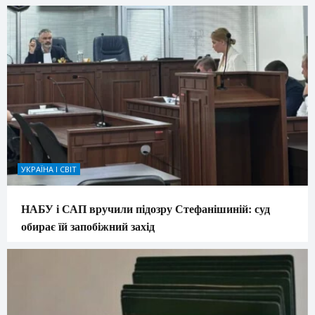
УКРАЇНА І СВІТ
НАБУ і САП вручили підозру Стефанішиній: суд
обирає їй запобіжний захід