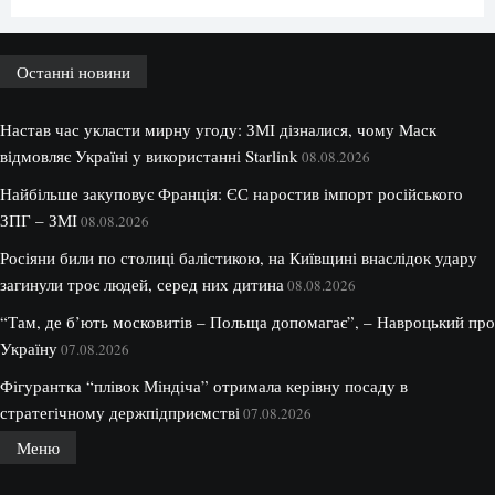
Останні новини
Настав час укласти мирну угоду: ЗМІ дізналися, чому Маск
відмовляє Україні у використанні Starlink
08.08.2026
Найбільше закуповує Франція: ЄС наростив імпорт російського
ЗПГ – ЗМІ
08.08.2026
Росіяни били по столиці балістикою, на Київщині внаслідок удару
загинули троє людей, серед них дитина
08.08.2026
“Там, де б’ють московитів – Польща допомагає”, – Навроцький про
Україну
07.08.2026
Фігурантка “плівок Міндіча” отримала керівну посаду в
стратегічному держпідприємстві
07.08.2026
Меню