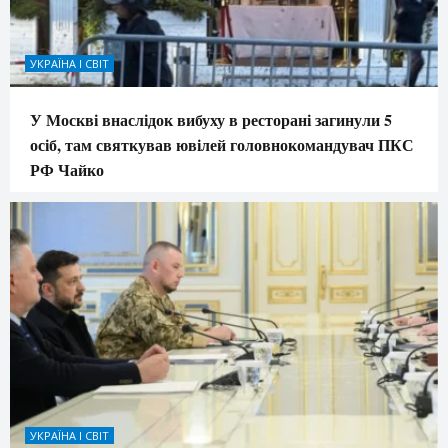
УКРАЇНА І СВІТ
У Москві внаслідок вибуху в ресторані загинули 5
осіб, там святкував ювілей головнокомандувач ПКС
РФ Чайко
УКРАЇНА І СВІТ