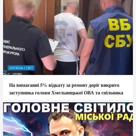
УКРАЇНА І СВІТ
На вимаганні 5% відкату за ремонт доріг викрито
заступника голови Хмельницької ОВА та спільника