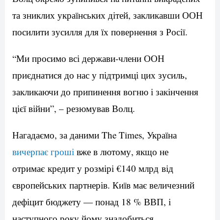
та зниклих українських дітей, закликавши ООН
посилити зусилля для їх повернення з Росії.
“Ми просимо всі держави-члени ООН
приєднатися до нас у підтримці цих зусиль,
закликаючи до припинення вогню і закінчення
цієї війни”, – резюмував Волц.
Нагадаємо, за даними The Times, Україна
вичерпає гроші
вже в лютому, якщо не
отримає кредит у розмірі €140 млрд від
європейських партнерів. Київ має величезний
дефіцит бюджету — понад 18 % ВВП, і
наступного року йому знадобиться