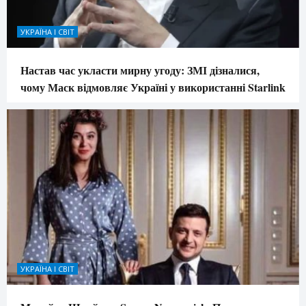
УКРАЇНА І СВІТ
Настав час укласти мирну угоду: ЗМІ дізналися,
чому Маск відмовляє Україні у використанні Starlink
УКРАЇНА І СВІТ