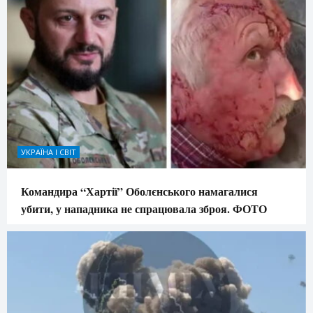
УКРАЇНА І СВІТ
Командира “Хартії” Оболєнського намагалися
убити, у нападника не спрацювала зброя. ФОТО