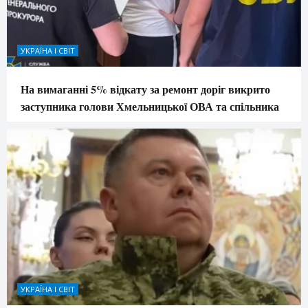
УКРАЇНА І СВІТ
На вимаганні 5% відкату за ремонт доріг викрито
заступника голови Хмельницької ОВА та спільника
УКРАЇНА І СВІТ