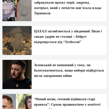
забракували проєкт мерії, зокрема,
матеріал, який з легкістю нав’язала влада
Тернополя
ЦАХАЛ заглиблюється у південний Ліван і
завдає ударів по столиці – Бейрут
відхрещується від “Хезболли”
Зеленський не впевнений у тому, чи
балотуватиметься, якщо вибори відбудуться
після завершення війни
“Новий штик, готовий відбивати старі
правила”: Єрмак працюватиме у комітеті