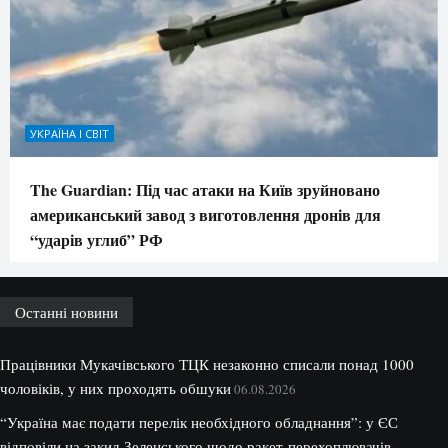
УКРАЇНА І СВІТ
The Guardian: Під час атаки на Київ зруйновано
американський завод з виготовлення дронів для
“ударів углиб” РФ
Останні новини
Працівники Мукачівського ТЦК незаконно списали понад 1000
чоловіків, у них проходять обшуки
06.08.2026
“Україна має подати перелік необхідного обладнання”: у ЄС
відповіли на закид Зеленського щодо ракет-перехоплювачів