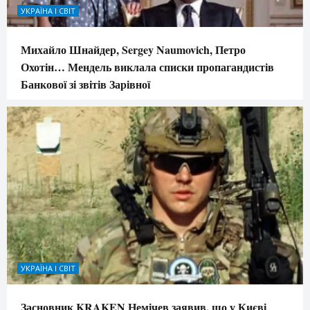
УКРАЇНА І СВІТ
Михайло Шнайдер, Sergey Naumovich, Петро
Охотін… Мендель виклала списки пропагандистів
Банкової зі звітів Зарівної
УКРАЇНА І СВІТ
Засновник KRAKEN Немічев заявив, що у Києві