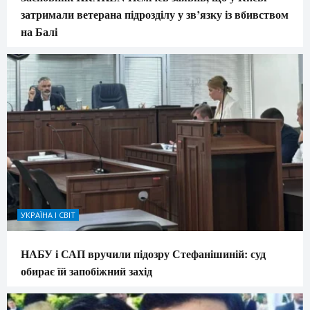
затримали ветерана підрозділу у зв’язку із вбивством
на Балі
УКРАЇНА І СВІТ
НАБУ і САП вручили підозру Стефанішиній: суд
обирає їй запобіжний захід