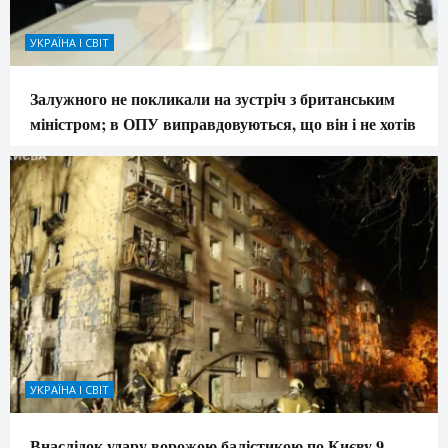
УКРАЇНА І СВІТ
Залужного не покликали на зустріч з британським
міністром; в ОПУ виправдовуються, що він і не хотів
УКРАЇНА І СВІТ
Внаслідок удару ворожою балістикою по Києву 9