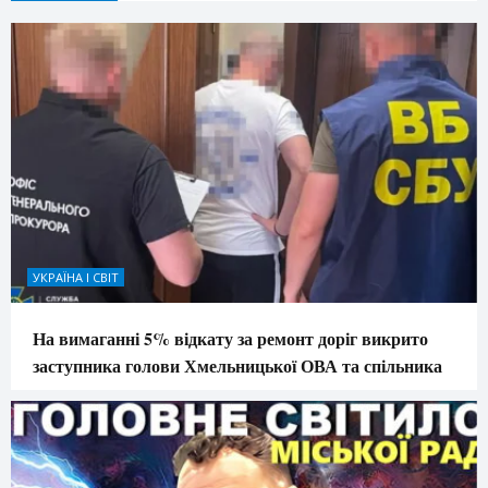
УКРАЇНА І СВІТ
На вимаганні 5% відкату за ремонт доріг викрито
заступника голови Хмельницької ОВА та спільника