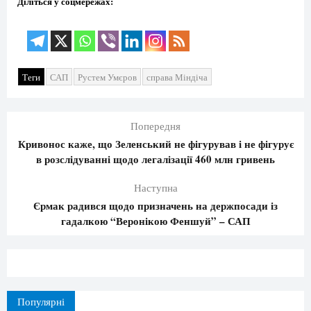
Діліться у соцмережах:
Теги
САП
Рустем Умєров
справа Міндіча
Попередня
Кривонос каже, що Зеленський не фігурував і не фігурує
в розслідуванні щодо легалізації 460 млн гривень
Наступна
Єрмак радився щодо призначень на держпосади із
гадалкою “Веронікою Феншуй” – САП
Популярні