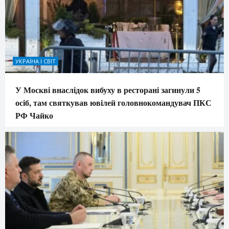
УКРАЇНА І СВІТ
У Москві внаслідок вибуху в ресторані загинули 5
осіб, там святкував ювілей головнокомандувач ПКС
РФ Чайко