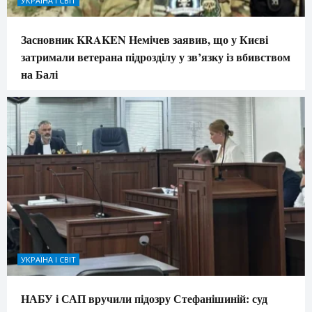
УКРАЇНА І СВІТ
Засновник KRAKEN Немічев заявив, що у Києві
затримали ветерана підрозділу у зв’язку із вбивством
на Балі
УКРАЇНА І СВІТ
НАБУ і САП вручили підозру Стефанішиній: суд