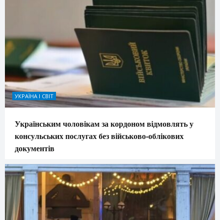
УКРАЇНА І СВІТ
Українським чоловікам за кордоном відмовлять у
консульських послугах без військово-облікових
документів