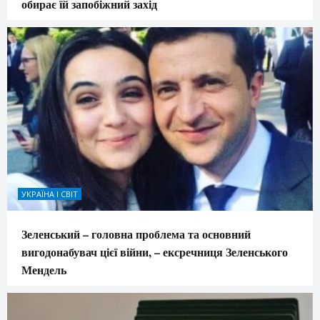
обирає їй запобіжний захід
УКРАЇНА І СВІТ
Зеленський – головна проблема та основний
вигодонабувач цієї війни, – ексречниця Зеленського
Мендель