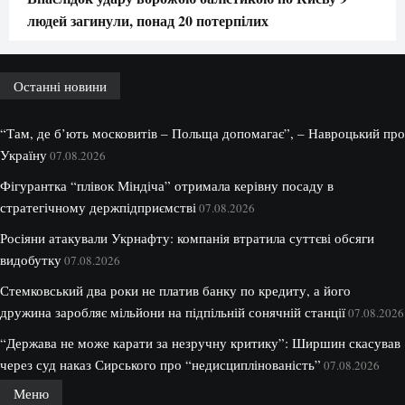
людей загинули, понад 20 потерпілих
Останні новини
“Там, де б’ють московитів – Польща допомагає”, – Навроцький про
Україну
07.08.2026
Фігурантка “плівок Міндіча” отримала керівну посаду в
стратегічному держпідприємстві
07.08.2026
Росіяни атакували Укрнафту: компанія втратила суттєві обсяги
видобутку
07.08.2026
Стемковський два роки не платив банку по кредиту, а його
дружина заробляє мільйони на підпільній сонячній станції
07.08.2026
“Держава не може карати за незручну критику”: Ширшин скасував
через суд наказ Сирського про “недисциплінованість”
07.08.2026
Меню