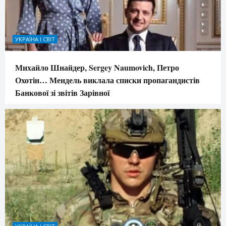
УКРАЇНА І СВІТ
Михайло Шнайдер, Sergey Naumovich, Петро
Охотін… Мендель виклала списки пропагандистів
Банкової зі звітів Зарівної