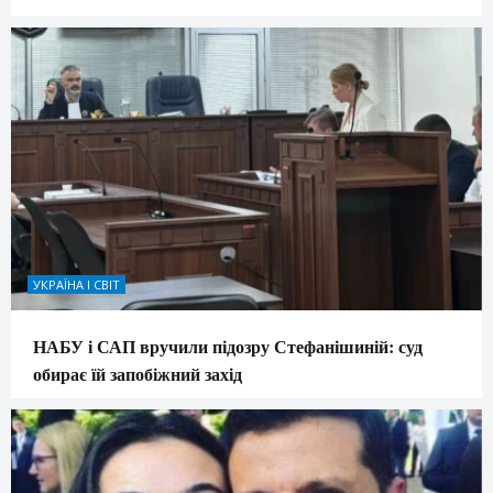
УКРАЇНА І СВІТ
НАБУ і САП вручили підозру Стефанішиній: суд
обирає їй запобіжний захід