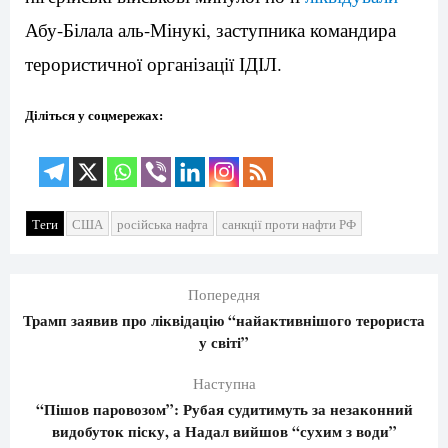
Абу-Білала аль-Мінукі, заступника командира
терористичної організації ІДІЛ.
Діліться у соцмережах:
Теги
США
російська нафта
санкції проти нафти РФ
Попередня
Трамп заявив про ліквідацію “найактивнішого терориста
у світі”
Наступна
“Пішов паровозом”: Рубая судитимуть за незаконний
видобуток піску, а Надал вийшов “сухим з води”