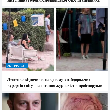
заступника голови Хмельницької ОВА та спільника
УКРАЇНА І СВІТ
Лещенко відпочиває на одному з найдорожчих
курортів світу – запитання журналістів проігнорував