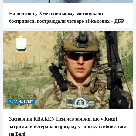
На полігоні у Хмельницькому здетонували
боєприпаси, постраждали четверо військових – ДБР
УКРАЇНА І СВІТ
Засновник KRAKEN Немічев заявив, що у Києві
затримали ветерана підрозділу у зв’язку із вбивством
на Балі