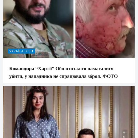
УКРАЇНА І СВІТ
Командира “Хартії” Оболєнського намагалися
убити, у нападника не спрацювала зброя. ФОТО