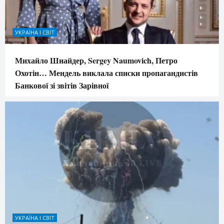
УКРАЇНА І СВІТ
Михайло Шнайдер, Sergey Naumovich, Петро
Охотін… Мендель виклала списки пропагандистів
Банкової зі звітів Зарівної
УКРАЇНА І СВІТ