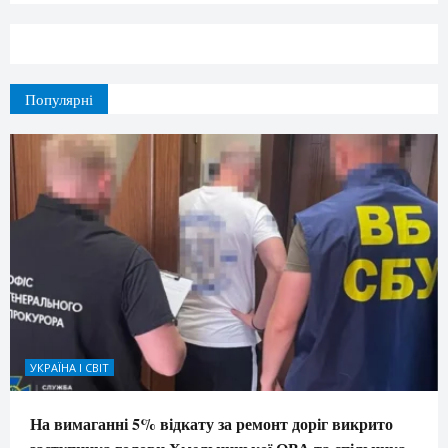
Популярні
УКРАЇНА І СВІТ
На вимаганні 5% відкату за ремонт доріг викрито