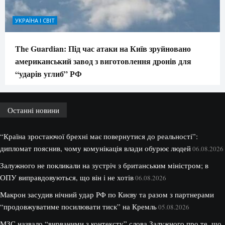
УКРАЇНА І СВІТ
The Guardian: Під час атаки на Київ зруйновано
американський завод з виготовлення дронів для
“ударів углиб” РФ
Останні новини
“Країна зростаючої брехні має повернутися до реальності”:
дипломат пояснив, чому комунікація влади обурює людей
06.08.2026
Залужного не покликали на зустріч з британським міністром; в
ОПУ виправдовуються, що він і не хотів
06.08.2026
Макрон засудив нічний удар РФ по Києву та разом з партнерами
“продовжуватиме посилювати тиск” на Кремль
05.08.2026
МЗС назвало “вирваними з контексту” слова Залужного про те, що