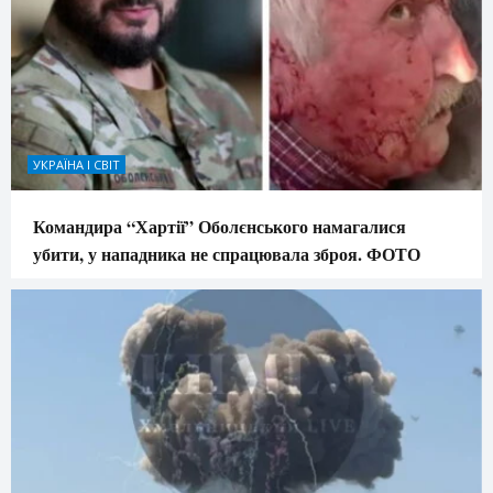
УКРАЇНА І СВІТ
Командира “Хартії” Оболєнського намагалися
убити, у нападника не спрацювала зброя. ФОТО