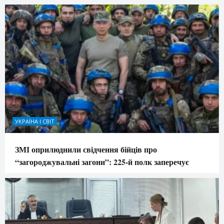
УКРАЇНА І СВІТ
ЗМІ оприлюднили свідчення бійців про
“загороджувальні загони”: 225-й полк заперечує