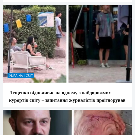
УКРАЇНА І СВІТ
Лещенко відпочиває на одному з найдорожчих
курортів світу – запитання журналістів проігнорував