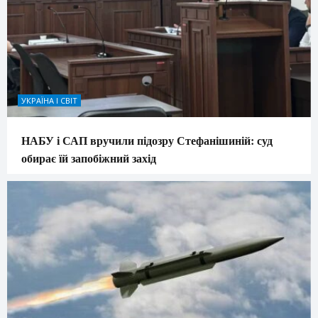
УКРАЇНА І СВІТ
НАБУ і САП вручили підозру Стефанішиній: суд
обирає їй запобіжний захід