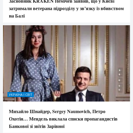
Засновник KRAKEN Немічев заявив, що у Києві
затримали ветерана підрозділу у зв’язку із вбивством
на Балі
УКРАЇНА І СВІТ
Михайло Шнайдер, Sergey Naumovich, Петро
Охотін… Мендель виклала списки пропагандистів
Банкової зі звітів Зарівної