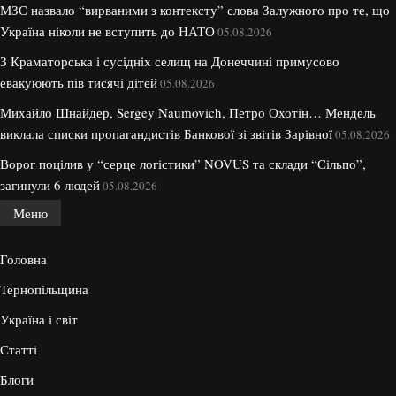
МЗС назвало “вирваними з контексту” слова Залужного про те, що
Україна ніколи не вступить до НАТО
05.08.2026
З Краматорська і сусідніх селищ на Донеччині примусово
евакуюють пів тисячі дітей
05.08.2026
Михайло Шнайдер, Sergey Naumovich, Петро Охотін… Мендель
виклала списки пропагандистів Банкової зі звітів Зарівної
05.08.2026
Ворог поцілив у “серце логістики” NOVUS та склади “Сільпо”,
загинули 6 людей
05.08.2026
Меню
Головна
Тернопільщина
Україна і світ
Статті
Блоги