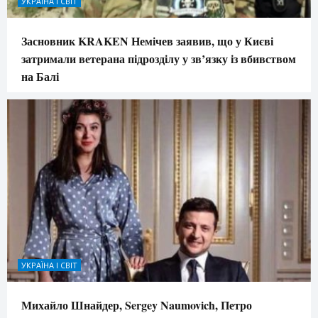
УКРАЇНА І СВІТ
Засновник KRAKEN Немічев заявив, що у Києві
затримали ветерана підрозділу у зв’язку із вбивством
на Балі
УКРАЇНА І СВІТ
Михайло Шнайдер, Sergey Naumovich, Петро