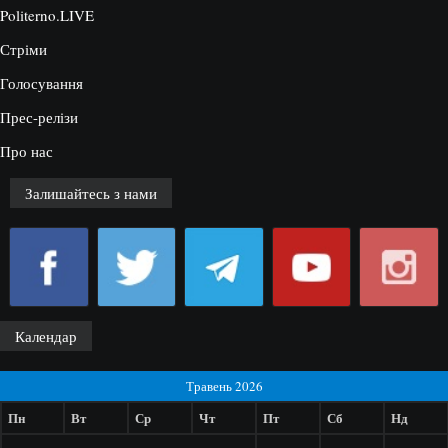
Politerno.LIVE
Стріми
Голосування
Прес-релізи
Про нас
Залишайтесь з нами
Календар
Травень 2026
Пн
Вт
Ср
Чт
Пт
Сб
Нд