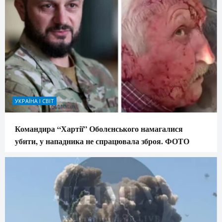
УКРАЇНА І СВІТ
Командира “Хартії” Оболєнського намагалися
убити, у нападника не спрацювала зброя. ФОТО