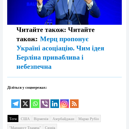
Читайте також: Читайте
також:
Мерц пропонує
Україні асоціацію. Чим ідея
Берліна приваблива і
небезпечна
Діліться у соцмережах:
Теги
США
Вірменія
Азербайджан
Марко Рубіо
"Маршрут Трампа"
Сюнік