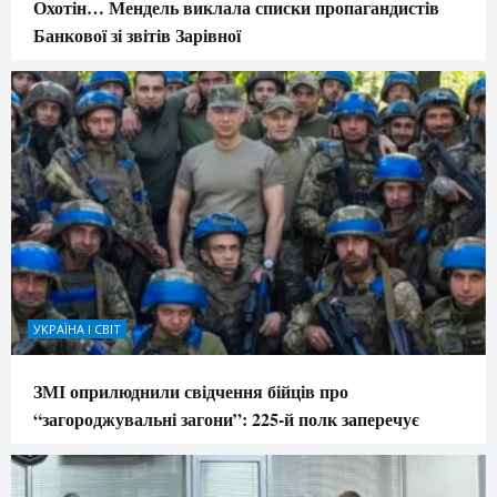
Охотін… Мендель виклала списки пропагандистів
Банкової зі звітів Зарівної
УКРАЇНА І СВІТ
ЗМІ оприлюднили свідчення бійців про
“загороджувальні загони”: 225-й полк заперечує