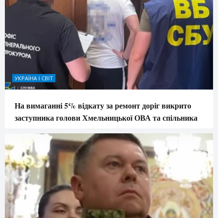
УКРАЇНА І СВІТ
На вимаганні 5% відкату за ремонт доріг викрито
заступника голови Хмельницької ОВА та спільника