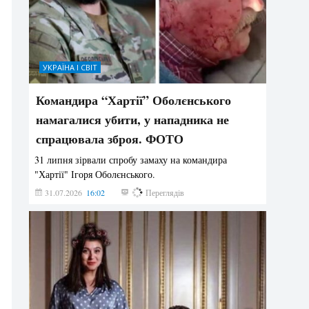
УКРАЇНА І СВІТ
Командира “Хартії” Оболєнського
намагалися убити, у нападника не
спрацювала зброя. ФОТО
31 липня зірвали спробу замаху на командира
"Хартії" Ігоря Оболєнського.
31.07.2026
16:02
193
Переглядів