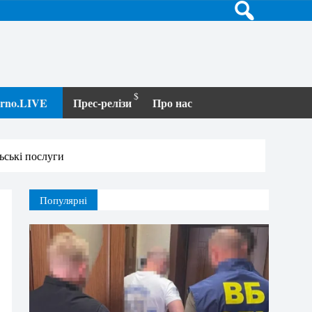
terno.LIVE
Прес-релізи
Про нас
ьські послуги
Популярні