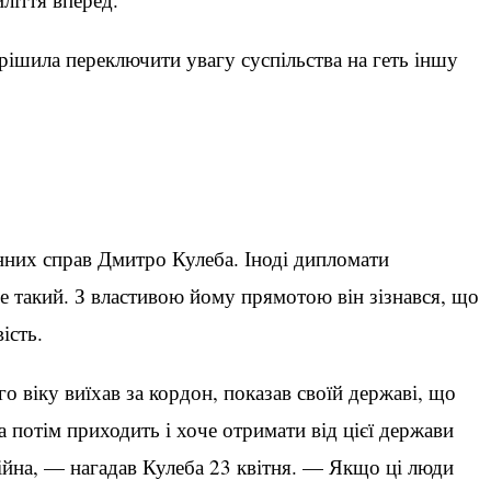
ішила переключити увагу суспільства на геть іншу
онних справ Дмитро Кулеба. Іноді дипломати
е такий. З властивою йому прямотою він зізнався, що
ість.
го віку виїхав за кордон, показав своїй державі, що
а потім приходить і хоче отримати від цієї держави
війна, — нагадав Кулеба 23 квітня. — Якщо ці люди