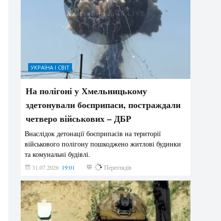
УКРАЇНА І СВІТ
На полігоні у Хмельницькому
здетонували боєприпаси, постраждали
четверо військових – ДБР
Внаслідок детонації боєприпасів на території
військового полігону пошкоджено житлові будинки
та комунальні будівлі.
31.07.2026
19:01
184
Переглядів