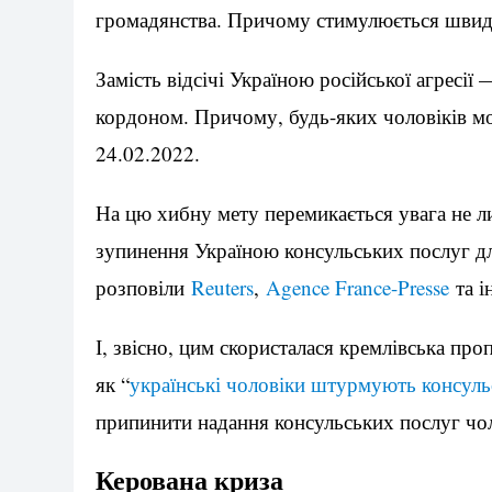
громадянства. Причому стимулюється швидк
Замість відсічі Україною російської агресії
кордоном. Причому, будь-яких чоловіків моб
24.02.2022.
На цю хибну мету перемикається увага не ли
зупинення Україною консульських послуг для
розповіли
Reuters
,
Agence France-Presse
та і
І, звісно, цим скористалася кремлівська п
як “
українські чоловіки штурмують консуль
припинити надання консульських послуг чо
Керована криза