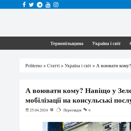
Тернопільщина
Україна і світ
Politerno
>
Статті
>
Україна і світ
>
А воювати кому? 
А воювати кому? Навіщо у Зеле
мобілізації на консульські посл
25.04.2024
2392
Переглядів
0