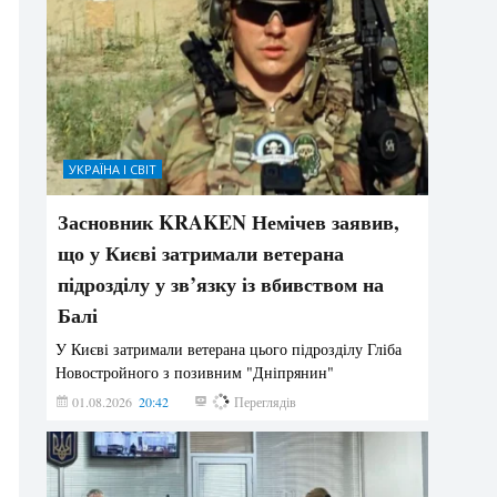
УКРАЇНА І СВІТ
Засновник KRAKEN Немічев заявив,
що у Києві затримали ветерана
підрозділу у зв’язку із вбивством на
Балі
У Києві затримали ветерана цього підрозділу Гліба
Новостройного з позивним "Дніпрянин"
01.08.2026
20:42
176
Переглядів