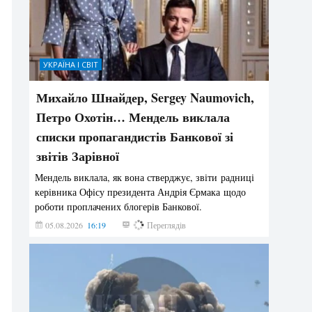
УКРАЇНА І СВІТ
Михайло Шнайдер, Sergey Naumovich,
Петро Охотін… Мендель виклала
списки пропагандистів Банкової зі
звітів Зарівної
Мендель виклала, як вона стверджує, звіти радниці
керівника Офісу президента Андрія Єрмака щодо
роботи проплачених блогерів Банкової.
05.08.2026
16:19
192
Переглядів