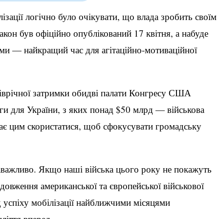
ізації логічно було очікувати, що влада зробить своїм
кон був офіційно опублікований 17 квітня, а набуде
ями — найкращий час для агітаційно-мотиваційної
 піврічної затримки обидві палати Конгресу США
и для України, з яких понад $50 млрд — військова
має цим скористатися, щоб сфокусувати громадську
аважливо. Якщо наші війська цього року не покажуть
одовження американської та європейської військової
 успіху мобілізації найближчими місяцями
ліття вперед.