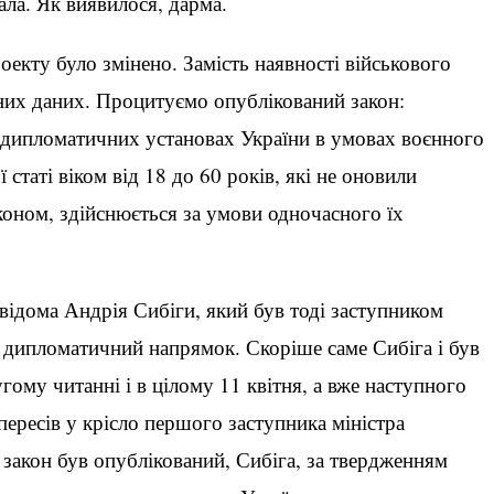
ла. Як виявилося, дарма.
кту було змінено. Замість наявності військового
них даних. Процитуємо опублікований закон:
 дипломатичних установах України в умовах воєнного
 статі віком від 18 до 60 років, які не оновили
аконом, здійснюється за умови одночасного їх
відома Андрія Сибіги, який був тоді заступником
а дипломатичний напрямок. Скоріше саме Сибіга і був
угому читанні і в цілому 11 квітня, а вже наступного
 пересів у крісло першого заступника міністра
к закон був опублікований, Сибіга, за твердженням