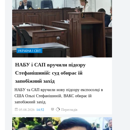
УКРАЇНА І СВІТ
НАБУ і САП вручили підозру
Стефанішиній: суд обирає їй
запобіжний захід
НАБУ та САП вручили нову підозру експосолці в
США Ользі Стефанішиній, ВАКС обирає їй
запобіжний захід.
05.08.2026
14:52
140
Переглядів