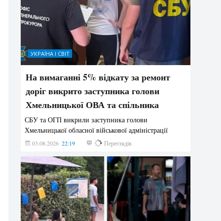
УКРАЇНА І СВІТ
На вимаганні 5% відкату за ремонт
доріг викрито заступника голови
Хмельницької ОВА та спільника
СБУ та ОГП викрили заступника голови
Хмельницької обласної військової адміністрації
03.08.2026
22:19
847
Переглядів