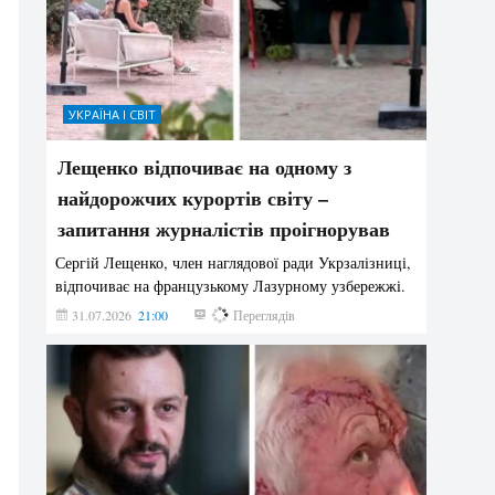
УКРАЇНА І СВІТ
Лещенко відпочиває на одному з
найдорожчих курортів світу –
запитання журналістів проігнорував
Сергій Лещенко, член наглядової ради Укрзалізниці,
відпочиває на французькому Лазурному узбережжі.
31.07.2026
21:00
209
Переглядів