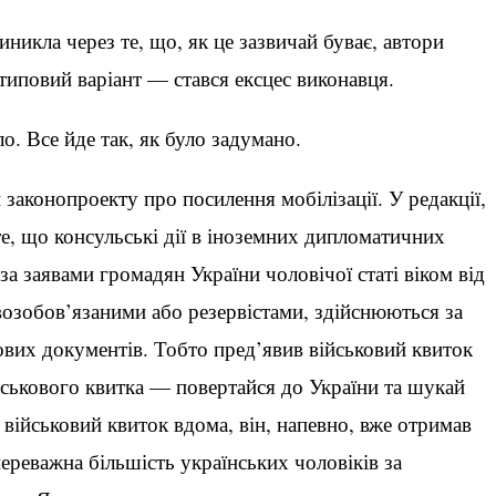
никла через те, що, як це зазвичай буває, автори
типовий варіант — стався ексцес виконавця.
о. Все йде так, як було задумано.
 законопроекту про посилення мобілізації. У редакції,
е, що консульські дії в іноземних дипломатичних
за заявами громадян України чоловічої статі віком від
овозобов’язаними або резервістами, здійснюються за
кових документів. Тобто пред’явив військовий квиток
ськового квитка — повертайся до України та шукай
військовий квиток вдома, він, напевно, вже отримав
переважна більшість українських чоловіків за