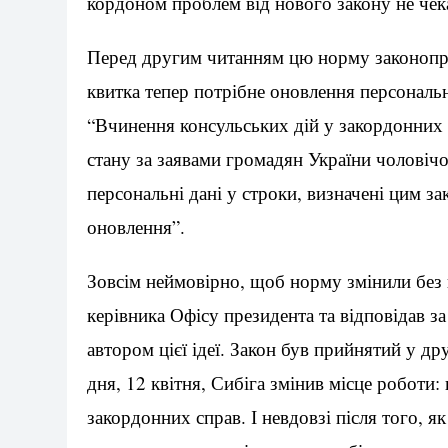
кордоном проблем від нового закону не чека
Перед другим читанням цю норму законопрое
квитка тепер потрібне оновлення персональ
“Вчинення консульських дій у закордонних
стану за заявами громадян України чоловічої
персональні дані у строки, визначені цим з
оновлення”.
Зовсім неймовірно, щоб норму змінили без 
керівника Офісу президента та відповідав з
автором цієї ідеї. Закон був прийнятий у др
дня, 12 квітня, Сибіга змінив місце роботи:
закордонних справ. І невдовзі після того, я