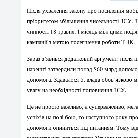
Після ухвалення закону про посилення мобіл
пріоритетом збільшення чисельності ЗСУ. За
чинності 18 травня. І місяць між цими поді
кампанії з метою полегшення роботи ТЦК.
Зараз з’явився додатковий аргумент: після
нарешті затвердили понад $60 млрд допомог
допомога. Здавалося б, влада обов’язково 
увагу на необхідності поповнення ЗСУ.
Це не просто важливо, а суперважливо, мег
успіхів на полі бою, то наступного року пр
допомоги опиниться під питанням. Тому від
залежатимуть перспективи України на десяти