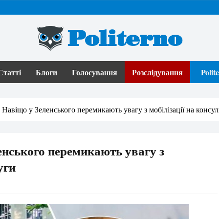
Politerno
Статті
Блоги
Голосування
Розслідування
Poli
Навіщо у Зеленського перемикають увагу з мобілізації на консул
нського перемикають увагу з
уги