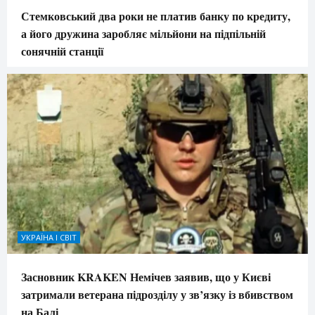
Стемковський два роки не платив банку по кредиту,
а його дружина заробляє мільйони на підпільній
сонячній станції
УКРАЇНА І СВІТ
Засновник KRAKEN Немічев заявив, що у Києві
затримали ветерана підрозділу у зв’язку із вбивством
на Балі