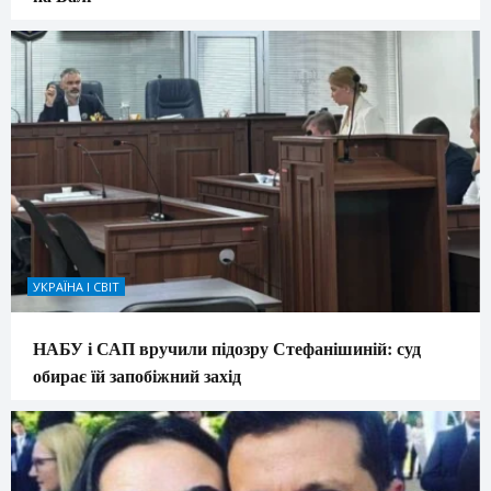
УКРАЇНА І СВІТ
НАБУ і САП вручили підозру Стефанішиній: суд
обирає їй запобіжний захід