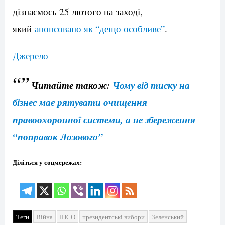
дізнаємось 25 лютого на заході,
який
анонсовано як “дещо особливе”
.
Джерело
“”
Читайте також:
Чому від тиску на
бізнес має рятувати очищення
правоохоронної системи, а не збереження
“поправок Лозового”
Діліться у соцмережах:
Теги
Війна
ІПСО
президентські вибори
Зеленський