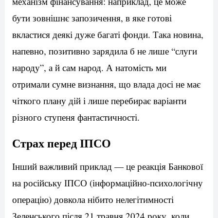
механізм фінансування: наприклад, це може
бути зовнішнє запозичення, в яке готові
вкластися деякі дуже багаті фонди. Така новина,
напевно, позитивно зарядила б не лише “слуги
народу”, а й сам народ. А натомість ми
отримали сумне визнання, що влада досі не має
чіткого плану дій і лише перебирає варіанти
різного ступеня фантастичності.
Страх перед ІПСО
Інший важливий приклад — це реакція Банкової
на російську ІПСО (інформаційно-психологічну
операцію) довкола нібито нелегітимності
Зеленського після 21 травня 2024 року, коли