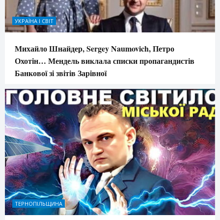
УКРАЇНА І СВІТ
Михайло Шнайдер, Sergey Naumovich, Петро
Охотін… Мендель виклала списки пропагандистів
Банкової зі звітів Зарівної
ТЕРНОПІЛЬЩИНА