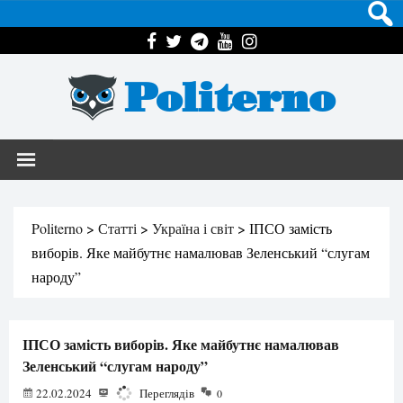
Politerno
Politerno
>
Статті
>
Україна і світ
>
ІПСО замість
виборів. Яке майбутнє намалював Зеленський “слугам
народу”
ІПСО замість виборів. Яке майбутнє намалював
Зеленський “слугам народу”
22.02.2024
2796
Переглядів
0