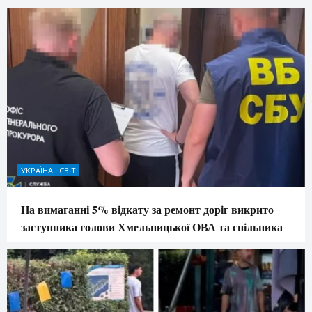
УКРАЇНА І СВІТ
На вимаганні 5% відкату за ремонт доріг викрито
заступника голови Хмельницької ОВА та спільника