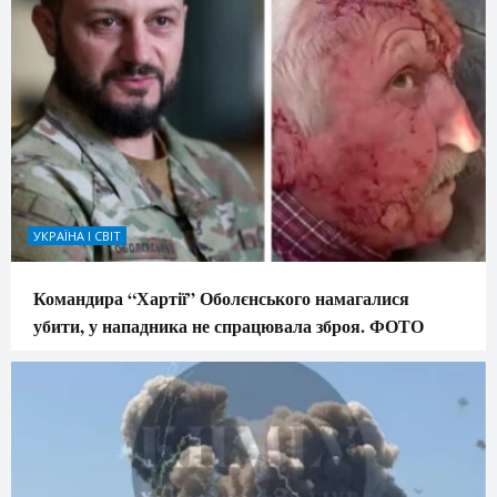
УКРАЇНА І СВІТ
Командира “Хартії” Оболєнського намагалися
убити, у нападника не спрацювала зброя. ФОТО