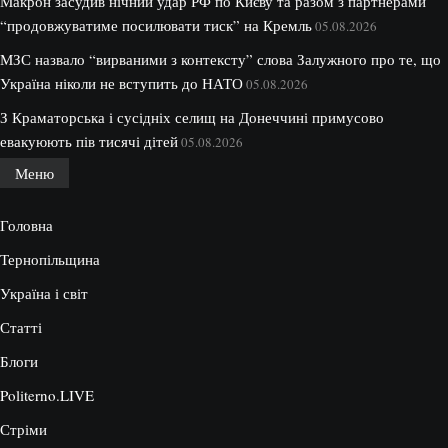
Макрон засудив нічний удар РФ по Києву та разом з партнерами
“продовжуватиме посилювати тиск” на Кремль
05.08.2026
МЗС назвало “вирваними з контексту” слова Залужного про те, що
Україна ніколи не вступить до НАТО
05.08.2026
З Краматорська і сусідніх селищ на Донеччині примусово
евакуюють пів тисячі дітей
05.08.2026
Меню
Головна
Тернопільщина
Україна і світ
Статті
Блоги
Politerno.LIVE
Стріми