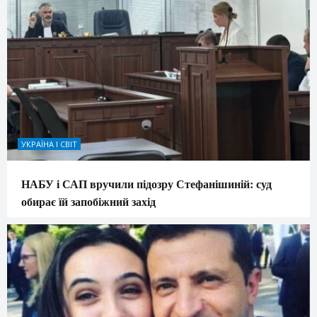
УКРАЇНА І СВІТ
НАБУ і САП вручили підозру Стефанішиній: суд
обирає їй запобіжний захід