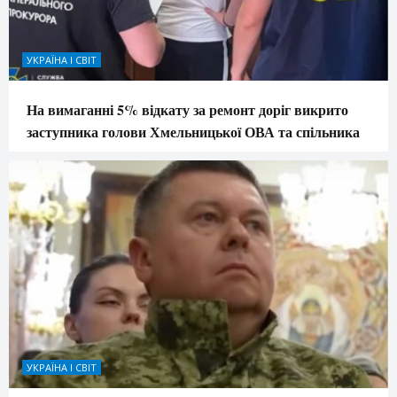
УКРАЇНА І СВІТ
На вимаганні 5% відкату за ремонт доріг викрито
заступника голови Хмельницької ОВА та спільника
УКРАЇНА І СВІТ