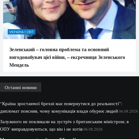
УКРАЇНА І СВІТ
Зеленський – головна проблема та основний
вигодонабувач цієї війни, – ексречниця Зеленського
Мендель
Останні новини
“Країна зростаючої брехні має повернутися до реальності”:
дипломат пояснив, чому комунікація влади обурює людей
06.08.2026
Залужного не покликали на зустріч з британським міністром; в
ОПУ виправдовуються, що він і не хотів
06.08.2026