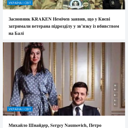
УКРАЇНА І СВІТ
Засновник KRAKEN Немічев заявив, що у Києві
затримали ветерана підрозділу у зв’язку із вбивством
на Балі
УКРАЇНА І СВІТ
Михайло Шнайдер, Sergey Naumovich, Петро