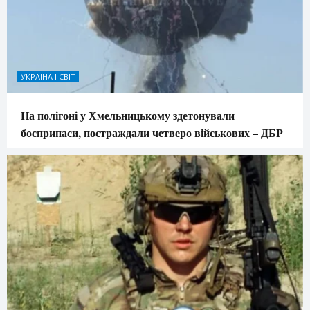
УКРАЇНА І СВІТ
На полігоні у Хмельницькому здетонували
боєприпаси, постраждали четверо військових – ДБР