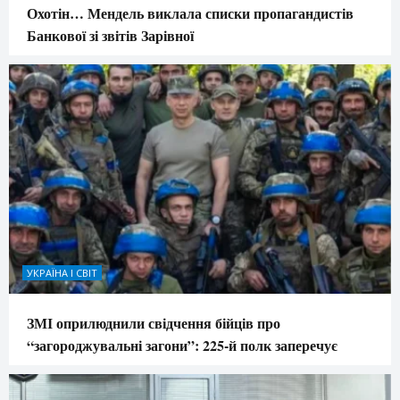
Охотін… Мендель виклала списки пропагандистів
Банкової зі звітів Зарівної
УКРАЇНА І СВІТ
ЗМІ оприлюднили свідчення бійців про
“загороджувальні загони”: 225-й полк заперечує