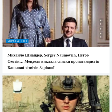
УКРАЇНА І СВІТ
Михайло Шнайдер, Sergey Naumovich, Петро
Охотін… Мендель виклала списки пропагандистів
Банкової зі звітів Зарівної