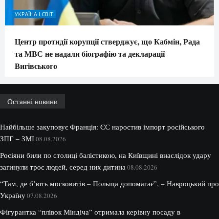
УКРАЇНА І СВІТ
Центр протидії корупції стверджує, що Кабмін, Рада
та МВС не надали біографію та декларації
Вигівського
Останні новини
Найбільше закуповує Франція: ЄС наростив імпорт російського
ЗПГ – ЗМІ
08.08.2026
Росіяни били по столиці балістикою, на Київщині внаслідок удару
загинули троє людей, серед них дитина
08.08.2026
“Там, де б’ють московитів – Польща допомагає”, – Навроцький про
Україну
07.08.2026
Фігурантка “плівок Міндіча” отримала керівну посаду в