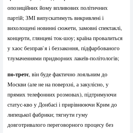
опозиційних йому впливових політичних
партій; ЗМІ випускатимуть викривлені і
вихолощені новинні сюжети, замовні спектаклі,
концерти, глянцеві ток-шоу; країна провалиться
у хаос безправ`я і беззаконня, підфарбованого
тлумаченнями придворних лакеїв-політологів;
по-третє
, він буде фактично лояльним до
Москви (але не на поверхні, а закулісно, у
прямих телефонних розмовах), підтримуючи
статус-кво у Донбасі і прирівнюючи Крим до
липецької фабрики; тягнути гуму
довготривалого переговорного процесу без