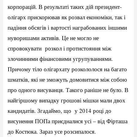
корпорацій. В результаті таких дій президент-
олігарх прискорював як розвал економіки, так і
падіння обсягів і вартості награбованих іншими
нуворишами активів. Це не могло не
спровокувати розкол і протистояння між
злочинними фінансовими угрупуваннями.
Причому тіло олігархату розкололося на багато
шматків, які не зможуть домовитися між собою
про одного висуванця. Такого раніше не було. В
найгіршому випадку грошові мішки мали двох
кандидатів. Згадаймо, що у 2014 році до
висунення ПОПа приєдналися усі – від Фірташа
до Костюка. Зараз усе розсипалося.