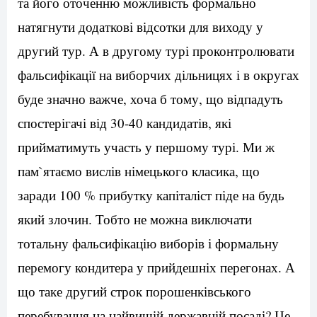
та його оточенню можливість формально
натягнути додаткові відсотки для виходу у
другий тур. А в другому турі проконтролювати
фальсифікації на виборчих дільницях і в округах
буде значно важче, хоча б тому, що відпадуть
спостерігачі від 30-40 кандидатів, які
прийматимуть участь у першому турі. Ми ж
пам`ятаємо вислів німецького класика, що
заради 100 % прибутку капіталіст піде на будь
який злочин. Тобто не можна виключати
тотальну фальсифікацію виборів і формальну
перемогу кондитера у прийдешніх перегонах. А
що таке другий строк порошенківського
перебування на найвищій державній посаді? Це