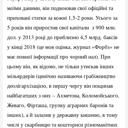
моїми даними, він подвоював свої офіційні та
приховані статки за кожні 1,5-2 роки. Усього за
5 років він приростив свої капітали з 900 млн.
дол. у 2013 році до приблизно 4,5 млрд. баксів
у кінці 2018 (це моя оцінка, журнал «Форбз» не
має повної інформації про чорний нал). При
цьому він, як відомо, не тільки утискав інших
мільярдерів (цинічно називаючи грабіжництво
деолігархізацією, в першу чергу він пощипав
найбагатших з них – Ахметова, Коломойського,
Жеваго, Фірташа, групку аграрних баронів та
інших), а й залазив у державну кишеню, в тому
числі у скарбницю та кошториси різноманітних