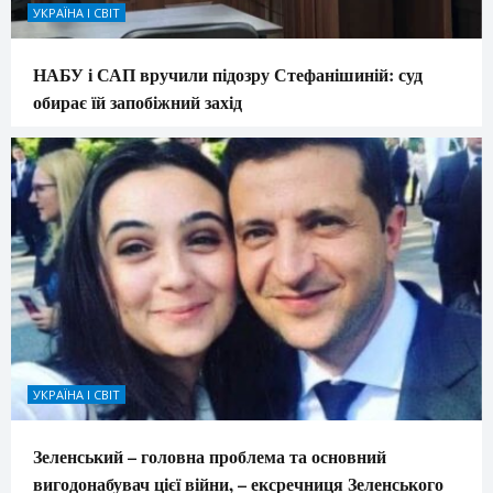
УКРАЇНА І СВІТ
НАБУ і САП вручили підозру Стефанішиній: суд
обирає їй запобіжний захід
УКРАЇНА І СВІТ
Зеленський – головна проблема та основний
вигодонабувач цієї війни, – ексречниця Зеленського