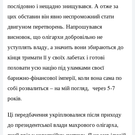
послідовно і нещадно знищувався. А отже за
цих обставин він явно неспроможний стати
двигуном перетворень. Напрошувався
висновок, що олігархи добровільно не
уступлять владу, а значить вони збираються до
кінця тримати її у своїх лабетах і готові
поховати усю націю під уламками своєї
барижно-фінансової імперії, коли вона сама по
собі розвалиться – на мій погляд, через 5-7
років.
Ці передбачення укріплювалися після приходу
до президентської влади махрового олігарха,
який вріс у корупційну систему. Я не мав ілюзій