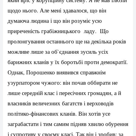
щодо нього. Але мені здавалося, що він
думаюча людина і що він розуміє усю
приреченість грабіжницького ладу. Що
пролонгування останнього ще на декілька років
можливе лише за об`єднання зусиль усіх
барижних кланів у їх боротьбі проти демократії.
Однак, Порошенко виявився справжнім
узурпатором чужого: він почав оббирати не
лише середній клас і пересічних громадян, а й
власників величезних багатств і верховодів
політико-фінансових кланів. Він хотів усе
заграбастати і тим самим підняв хвилю обурення
і супротиву у своєму класі. Так він і зробив: за