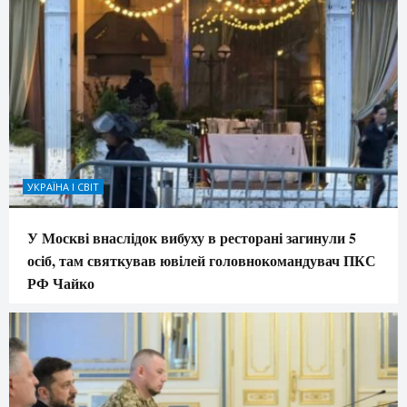
УКРАЇНА І СВІТ
У Москві внаслідок вибуху в ресторані загинули 5
осіб, там святкував ювілей головнокомандувач ПКС
РФ Чайко