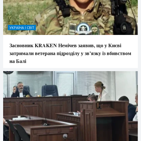
УКРАЇНА І СВІТ
Засновник KRAKEN Немічев заявив, що у Києві
затримали ветерана підрозділу у зв’язку із вбивством
на Балі