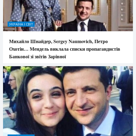
УКРАЇНА І СВІТ
Михайло Шнайдер, Sergey Naumovich, Петро
Охотін… Мендель виклала списки пропагандистів
Банкової зі звітів Зарівної