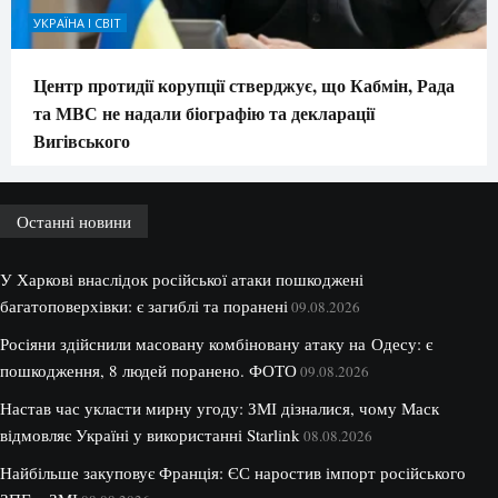
УКРАЇНА І СВІТ
Центр протидії корупції стверджує, що Кабмін, Рада
та МВС не надали біографію та декларації
Вигівського
Останні новини
У Харкові внаслідок російської атаки пошкоджені
багатоповерхівки: є загиблі та поранені
09.08.2026
Росіяни здійснили масовану комбіновану атаку на Одесу: є
пошкодження, 8 людей поранено. ФОТО
09.08.2026
Настав час укласти мирну угоду: ЗМІ дізналися, чому Маск
відмовляє Україні у використанні Starlink
08.08.2026
Найбільше закуповує Франція: ЄС наростив імпорт російського