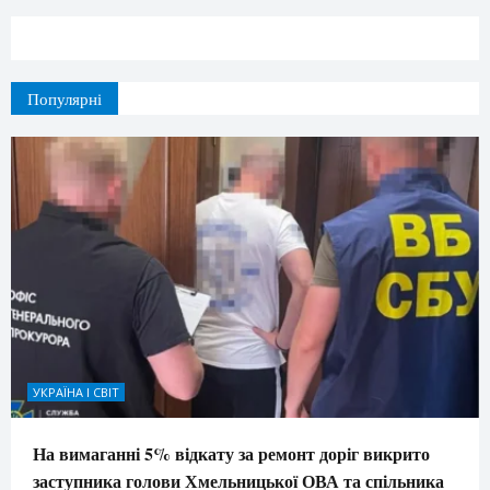
Популярні
УКРАЇНА І СВІТ
На вимаганні 5% відкату за ремонт доріг викрито
заступника голови Хмельницької ОВА та спільника