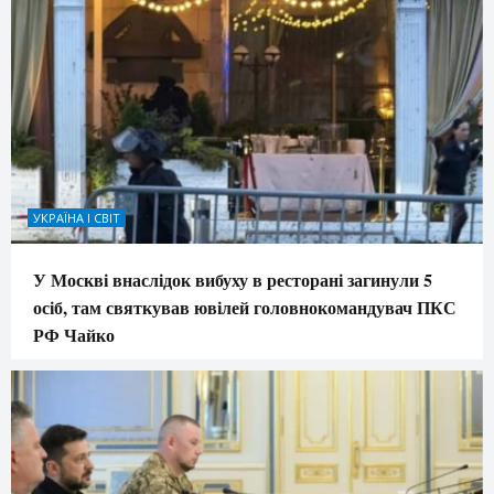
УКРАЇНА І СВІТ
У Москві внаслідок вибуху в ресторані загинули 5
осіб, там святкував ювілей головнокомандувач ПКС
РФ Чайко