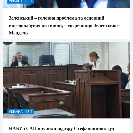
УКРАЇНА І СВІТ
Зеленський – головна проблема та основний
вигодонабувач цієї війни, – ексречниця Зеленського
Мендель
УКРАЇНА І СВІТ
НАБУ і САП вручили підозру Стефанішиній: суд