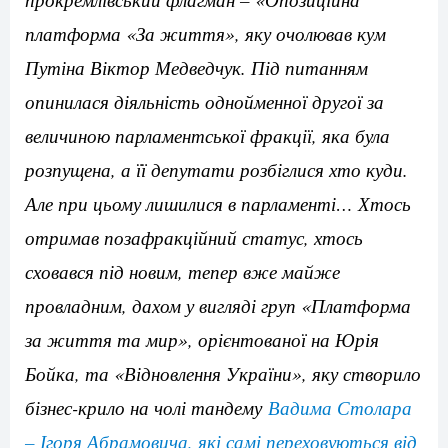
платформа «За життя», яку очолював кум
Путіна Віктор Медведчук. Під питанням
опинилася діяльність однойменної другої за
величиною парламентської фракції, яка була
розпущена, а її депутати розбіглися хто куди.
Але при цьому лишилися в парламенті… Хтось
отримав позафракційний статус, хтось
сховався під новим, тепер вже майже
провладним, дахом у вигляді груп «Платформа
за життя та мир», орієнтованої на Юрія
Бойка, та «Відновлення України», яку створило
бізнес-крило на чолі тандему
Вадима Столара
– Ігоря Абрамовича, які самі переховуються від