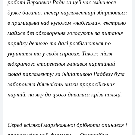
роботі Верховної Ради за цей час змінилося
дуже багато: тепер парламентарі збираються
в приміщенні над куполом «набігами», екстрено
майже без обговорення голосують за питання
порядку денного та далі розбігаються по
укриттях та у своїх справах. Також після
відкритого вторгнення змінився партійний
склад парламенту: за ініціативою Радбезу була
заборонена діяльність низки проросійських
партій, на яку до цього дивилися крізь пальці.
Серед всілякої маргінальної дрібноти опинився і
прокремлівський флагман – «Опозиційна