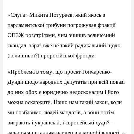
«Слуга» Микита Потураєв, який якось з
парламентської трибуни погрожував фракції
ОПЗЖ розстрілами, чим зчинив величезний
скандал, зараз вже не такий радикальний щодо
(колишньої?) проросійської фронди.
«Проблема в тому, що проєкт Гончаренко-
Дунди щодо народних депутатів при всій повазі
до них обох є юридично недосконалим і його
можна оскаржити. Нащо нам такий закон, коли
ми позбавимо людей мандатів, а вони потім
виграють і українські, і європейські суди? –
задається питанням нардеп від монобільшості. –