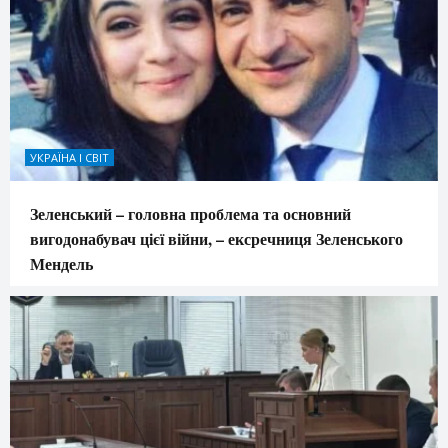
УКРАЇНА І СВІТ
Зеленський – головна проблема та основний
вигодонабувач цієї війни, – ексречниця Зеленського
Мендель