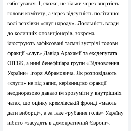
саботувався. І, схоже, не тільки через впертість
голови комітету, а через відсутність політичної
волі верхівки «слуг народу». Лояльність влади
до колишніх опозиціонерів, зокрема,
ілюструють зафіксовані таємні зустрічі голови
фракції «слуг» Давіда Арахамії та ексдепутата
ОПЗЖ, а нині бенефіціара групи «Відновлення
України» Ігоря Абрамовича. Як розповідають
«слуги» не під запис, керівництво фракції
неодноразово давало їм зрозуміти у внутрішніх
чатах, що оцінку кремлівській фронді «мають
дати виборці», а за таке «рубання голів» Україну
нібито «засудять в демократичній Європі».