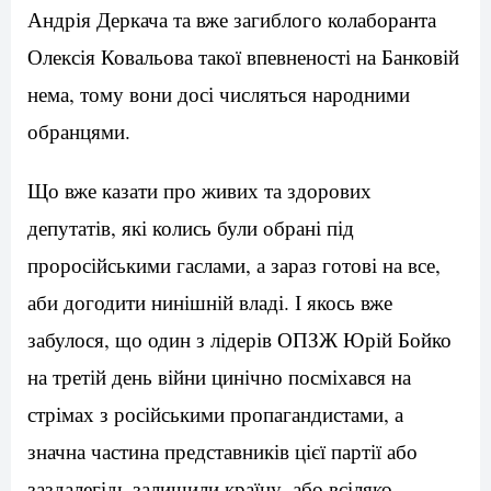
Андрія Деркача та вже загиблого колаборанта
Олексія Ковальова такої впевненості на Банковій
нема, тому вони досі числяться народними
обранцями.
Що вже казати про живих та здорових
депутатів, які колись були обрані під
проросійськими гаслами, а зараз готові на все,
аби догодити нинішній владі. І якось вже
забулося, що один з лідерів ОПЗЖ Юрій Бойко
на третій день війни цинічно посміхався на
стрімах з російськими пропагандистами, а
значна частина представників цієї партії або
заздалегідь залишили країну, або всіляко