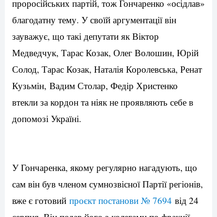
проросійських партій, тож Гончаренко «осідлав»
благодатну тему. У своїй аргументації він
зауважує, що такі депутати як Віктор
Медведчук, Тарас Козак, Олег Волошин, Юрій
Солод, Тарас Козак, Наталія Королевська, Ренат
Кузьмін, Вадим Столар, Федір Христенко
втекли за кордон та ніяк не проявляють себе в
допомозі Україні.
У Гончаренка, якому регулярно нагадують, що
сам він був членом сумнозвісної Партії регіонів,
вже є готовий
проєкт постанови № 7694
від 24
серпня. Він подав його з колегами по фракції