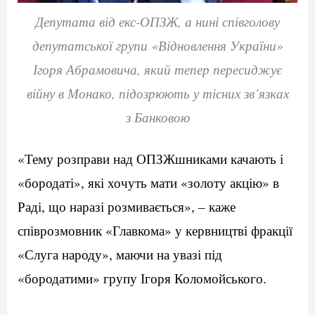
Депутата від екс-ОПЗЖ, а нині співголову
депутатської групи «Відновлення України»
Ігоря Абрамовича, який тепер пересиджує
війну в Монако, підозрюють у тісних зв’язках
з Банковою
«Тему розправи над ОПЗЖшниками качають і
«бородаті», які хочуть мати «золоту акцію» в
Раді, що наразі розмивається», – каже
співрозмовник «Главкома» у кервництві фракції
«Слуга народу», маючи на увазі під
«бородатими» групу Ігоря Коломойського.