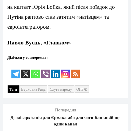
на кшталт Юрія Бойка, який після поїздок до
Путіна раптово став затятим «натівцем» та
євроінтегратором.
Павло Вуєць, «Главком»
Діліться у соцмережах:
Теги
Верховна Рада
Слуга народу
ОПЗЖ
Попередня
Деолігархізація для Єрмака або для чого Банковій ще
один канал