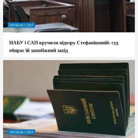
УКРАЇНА І СВІТ
НАБУ і САП вручили підозру Стефанішиній: суд
обирає їй запобіжний захід
УКРАЇНА І СВІТ