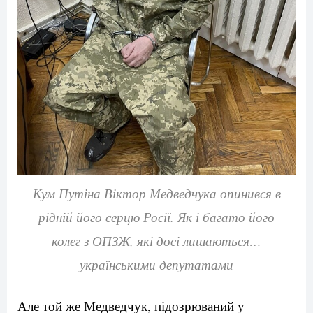
Кум Путіна Віктор Медведчука опинився в
рідній його серцю Росії. Як і багато його
колег з ОПЗЖ, які досі лишаються…
українськими депутатами
Але той же Медведчук, підозрюваний у