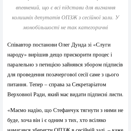
впевнений, що є всі підстави для вигнання
колишніх депутатів ОПЗЖ з сесійної зали. У
монобільшості не так категоричні
Співавтор постанови Олег Дунда зі «Слуги
народу» вирішив дещо прискорити процес і
паралельно з петицією зайнявся збором підписів
для проведення позачергової сесії саме з цього
питання. Тепер – справа за Секретаріатом
Верховної Ради, який має видати підписні листи.
«Маємо надію, що Стефанчук тягнути з ними не
буде, хоча він і є одним з тих, хто всіляко
намагався зберегти ОПЗЖ в сесійній залі, – каже