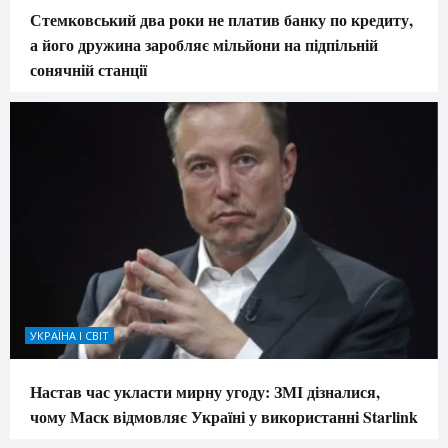
Стемковський два роки не платив банку по кредиту,
а його дружина заробляє мільйони на підпільній
сонячній станції
УКРАЇНА І СВІТ
Настав час укласти мирну угоду: ЗМІ дізналися,
чому Маск відмовляє Україні у використанні Starlink