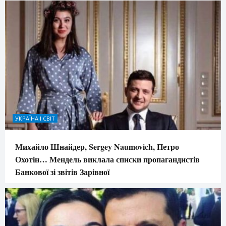
УКРАЇНА І СВІТ
Михайло Шнайдер, Sergey Naumovich, Петро
Охотін… Мендель виклала списки пропагандистів
Банкової зі звітів Зарівної