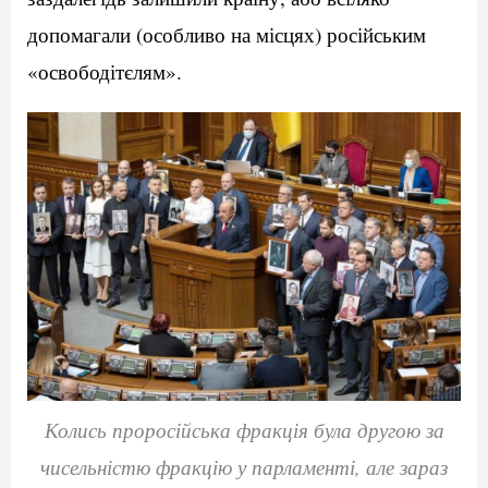
допомагали (особливо на місцях) російським
«освободітєлям».
Колись проросійська фракція була другою за
чисельністю фракцію у парламенті, але зараз