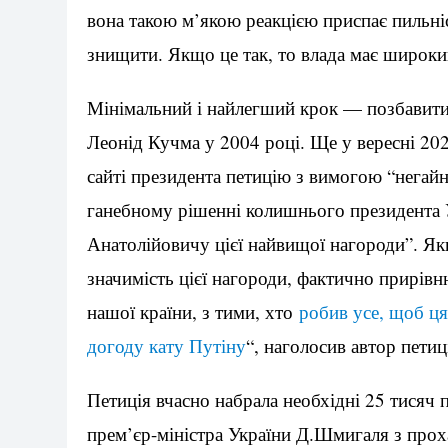
вона такою м’якою реакцією приспає пильніст
знищити. Якщо це так, то влада має широк
Мінімальний і найлегший крок — позбавити 
Леонід Кучма у 2004 році. Ще у вересні 20
сайті президента петицію з вимогою “негайн
ганебному рішенні колишнього президента
Анатолійовичу цієї найвищої нагороди”. Як
значимість цієї нагороди, фактично прирів
нашої країни, з тими, хто
робив усе, щоб ця
догоду кату Путіну
“, наголосив автор петиці
Петиція вчасно набрала необхідні 25 тисяч п
прем’єр-міністра України Д.Шмигаля з прох