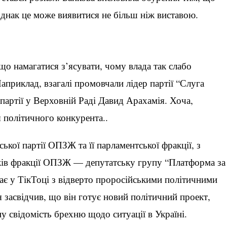
днак це може виявитися не більш ніж виставою.
що намагатися з’ясувати, чому влада так слабо
Наприклад, взагалі промовчали лідер партії “Слуга
 партії у Верховній Раді Давид Арахамія. Хоча,
я політичного конкурента..
ької партії ОПЗЖ та її парламентської фракції, з
мків фракції ОПЗЖ — депутатську групу “Платформа за
пає у ТікТоці з відверто проросійськими політичними
 засвідчив, що він готує новий політичний проект,
 свідомість брехню щодо ситуації в Україні.