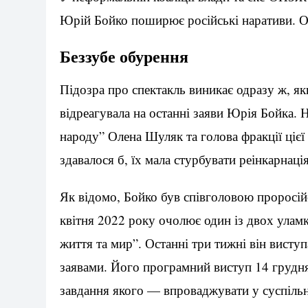
Юрій Бойко поширює російські наративи. О
Беззубе обурення
Підозра про спектакль виникає одразу ж, як
відреагувала на останні заяви Юрія Бойка. 
народу” Олена Шуляк та голова фракції цієї
здавалося б, їх мала стурбувати реінкарнаці
Як відомо, Бойко був співголовою проросійс
квітня 2022 року очолює один із двох ула
життя та мир”. Останні три тижні він висту
заявами. Його програмний виступ 14 грудня
завдання якого — впроваджувати у суспільну