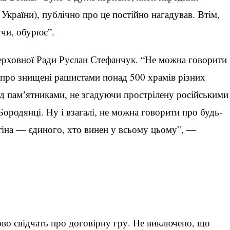
 України), публічно про це постійно нагадував. Втім,
учи, обурює”.
Верховної Ради Руслан Стефанчук. “Не можна говорити
 про знищені рашистами понад 500 храмів різних
д памʼятниками, не згадуючи прострілену російськими
ородянці. Ну і взагалі, не можна говорити про будь-
тіна — єдиного, хто винен у всьому цьому”, —
ково свідчать про договірну гру. Не виключено, що