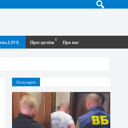
terno.LIVE
Прес-релізи
Про нас
Популярні