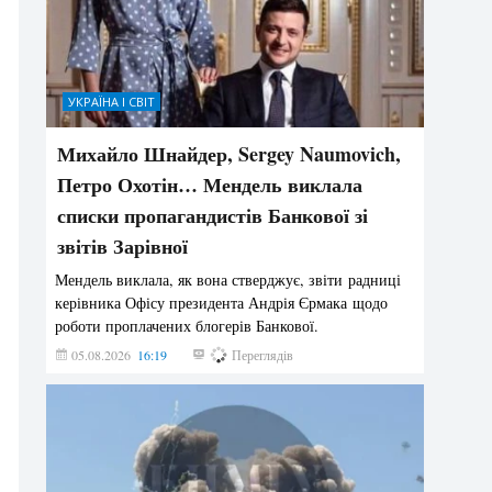
УКРАЇНА І СВІТ
Михайло Шнайдер, Sergey Naumovich,
Петро Охотін… Мендель виклала
списки пропагандистів Банкової зі
звітів Зарівної
Мендель виклала, як вона стверджує, звіти радниці
керівника Офісу президента Андрія Єрмака щодо
роботи проплачених блогерів Банкової.
05.08.2026
16:19
193
Переглядів