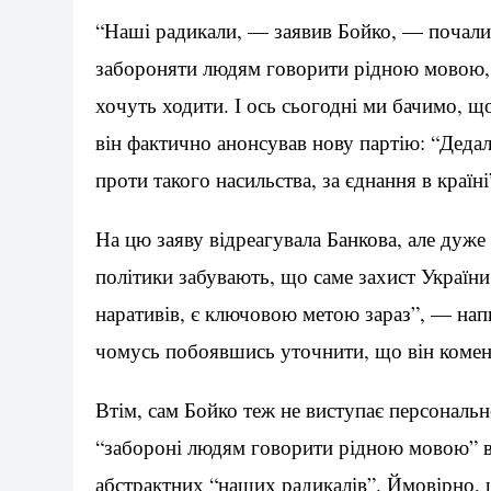
“Наші радикали, — заявив Бойко, — почали 
забороняти людям говорити рідною мовою, з
хочуть ходити. І ось сьогодні ми бачимо, щ
він фактично анонсував нову партію: “Дедал
проти такого насильства, за єднання в країні
На цю заяву відреагувала Банкова, але дуже
політики забувають, що саме захист України
наративів, є ключовою метою зараз”, — нап
чомусь побоявшись уточнити, що він комен
Втім, сам Бойко теж не виступає персональ
“забороні людям говорити рідною мовою” ві
абстрактних “наших радикалів”. Ймовірно, ц