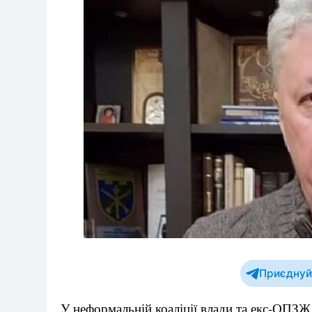
Приєднуйт
У неформальній коаліції влади та екс-ОПЗЖ