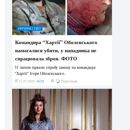
УКРАЇНА І СВІТ
Командира “Хартії” Оболєнського
намагалися убити, у нападника не
спрацювала зброя. ФОТО
31 липня зірвали спробу замаху на командира
"Хартії" Ігоря Оболєнського.
31.07.2026
16:02
194
Переглядів