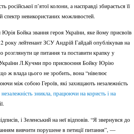
ь російської п’ятої колони, а насправді збирається її
ий спектр невикористаних можливостей.
Юрія Бойка звання героя України, яке йому присвоїв
22 року лейтенант ЗСУ Андрій Гайдай опублікував на
о розглянути це питання та поставити крапку у
 України Л.Кучми про присвоєння Бойку Юрію
що ж влада цього не зробить, вона “нівелює
нюючи між собою Героїв, які захищають незалежність
 незалежність зникла, працюючи на користь і на
ї.
ідписів, і Зеленський на неї відповів. “Я звернувся до
анням вивчити порушене в петиції питання”, —