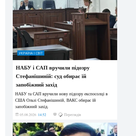
УКРАЇНА І СВІТ
НАБУ і САП вручили підозру
Стефанішиній: суд обирає їй
запобіжний захід
НАБУ та САП вручили нову підозру експосолці в
США Ользі Стефанішиній, ВАКС обирає їй
запобіжний захід.
05.08.2026
14:52
141
Переглядів