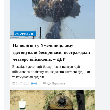
УКРАЇНА І СВІТ
На полігоні у Хмельницькому
здетонували боєприпаси, постраждали
четверо військових – ДБР
Внаслідок детонації боєприпасів на території
військового полігону пошкоджено житлові будинки
та комунальні будівлі.
31.07.2026
19:01
185
Переглядів