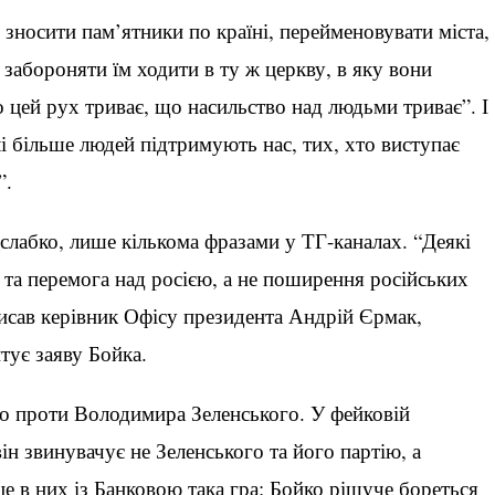
зносити пам’ятники по країні, перейменовувати міста,
абороняти їм ходити в ту ж церкву, в яку вони
о цей рух триває, що насильство над людьми триває”. І
і більше людей підтримують нас, тих, хто виступає
”.
 слабко, лише кількома фразами у ТГ-каналах. “Деякі
 та перемога над росією, а не поширення російських
исав керівник Офісу президента Андрій Єрмак,
тує заяву Бойка.
но проти Володимира Зеленського. У фейковій
н звинувачує не Зеленського та його партію, а
е в них із Банковою така гра: Бойко рішуче бореться