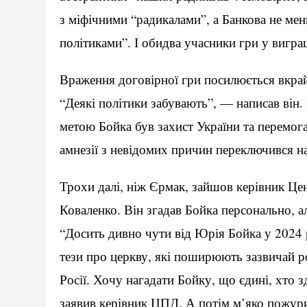
з міфічними “радикалами”, а Банкова не ме
політиками”. І обидва учасники гри у вигра
Враження договірної гри посилюється вкра
“Деякі політики забувають”, — написав він
метою Бойка був захист України та перемога н
амнезії з невідомих причин переключився н
Трохи далі, ніж Єрмак, зайшов керівник Це
Коваленко. Він згадав Бойка персонально, а
“Досить дивно чути від Юрія Бойка у 2024 р
тези про церкву, які поширюють зазвичай ро
Росії. Хочу нагадати Бойку, що єдині, хто
заявив керівник ЦПД. А потім м’яко пожури