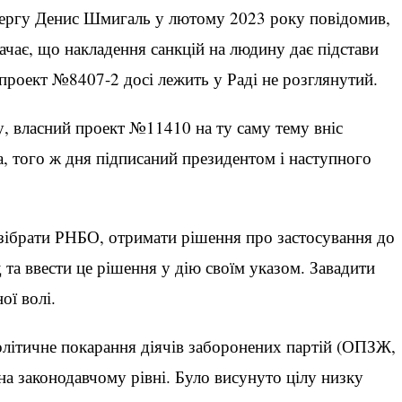
 чергу Денис Шмигаль у лютому 2023 року повідомив,
ачає, що накладення санкцій на людину дає підстави
проект №8407-2 досі лежить у Раді не розглянутий.
у, власний проект №11410 на ту саму тему вніс
а, того ж дня підписаний президентом і наступного
зібрати РНБО, отримати рішення про застосування до
 та ввести це рішення у дію своїм указом. Завадити
ої волі.
літичне покарання діячів заборонених партій (ОПЗЖ,
на законодавчому рівні. Було висунуто цілу низку