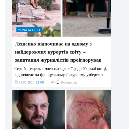
УКРАЇНА І СВІТ
Лещенко відпочиває на одному з
найдорожчих курортів світу –
запитання журналістів проігнорував
Сергій Лещенко, член наглядової ради Укрзалізниці,
відпочиває на французькому Лазурному узбережжі.
31.07.2026
21:00
210
Переглядів