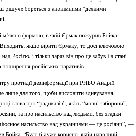
нш рішуче бореться з анонімними “деякими
ші.
й м’якою формою, в якій Єрмак пожурив Бойка.
. Виходить, якщо вірити Єрмаку, то досі ключовою
ад Росією, і тільки зараз він про це забув і в стані
а поширення російських наративів.
нтру протидії дезінформації при РНБО Андрій
ле лише для того, щоби висловити здивування.
оці слова про “радикалів”, якісь “мовні заборони”,
сіяни, та про насильство над людьми, без згадки
 здіюснює насильство над українцями — це росіяни”, —
в Бойка: “Було б дуже корисно, якби народний