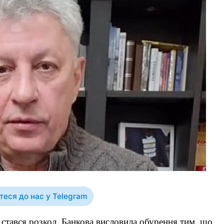
еся до нас у Telegram
 стався розкол. Банкова висловила обурення тим, що