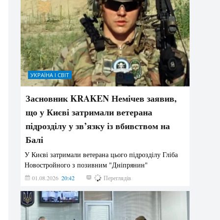
УКРАЇНА І СВІТ
Засновник KRAKEN Немічев заявив,
що у Києві затримали ветерана
підрозділу у зв’язку із вбивством на
Балі
У Києві затримали ветерана цього підрозділу Гліба
Новостройного з позивним "Дніпрянин"
01.08.2026
20:42
177
Переглядів