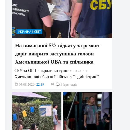
УКРАЇНА І СВІТ
На вимаганні 5% відкату за ремонт
доріг викрито заступника голови
Хмельницької ОВА та спільника
СБУ та ОГП викрили заступника голови
Хмельницької обласної військової адміністрації
03.08.2026
22:19
848
Переглядів