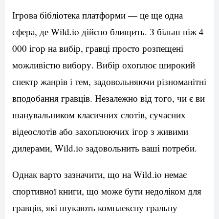
Ігрова бібліотека платформи — це ще одна
сфера, де Wild.io дійсно блищить. З більш ніж 4
000 ігор на вибір, гравці просто розпещені
можливістю вибору. Вибір охоплює широкий
спектр жанрів і тем, задовольняючи різноманітні
вподобання гравців. Незалежно від того, чи є ви
шанувальником класичних слотів, сучасних
відеослотів або захоплюючих ігор з живими
дилерами, Wild.io задовольнить ваші потреби.
Однак варто зазначити, що на Wild.io немає
спортивної книги, що може бути недоліком для
гравців, які шукають комплексну гральну