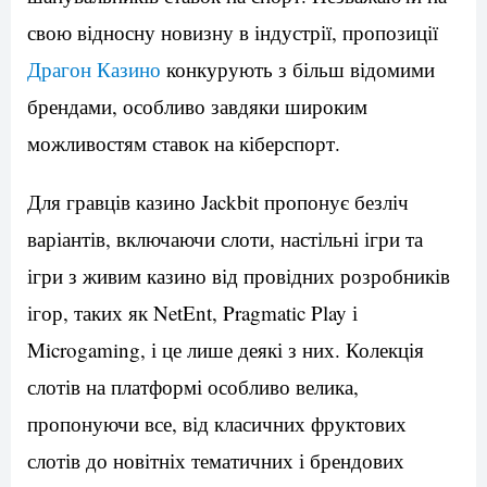
свою відносну новизну в індустрії, пропозиції
Драгон Казино
конкурують з більш відомими
брендами, особливо завдяки широким
можливостям ставок на кіберспорт.
Для гравців казино Jackbit пропонує безліч
варіантів, включаючи слоти, настільні ігри та
ігри з живим казино від провідних розробників
ігор, таких як NetEnt, Pragmatic Play і
Microgaming, і це лише деякі з них. Колекція
слотів на платформі особливо велика,
пропонуючи все, від класичних фруктових
слотів до новітніх тематичних і брендових