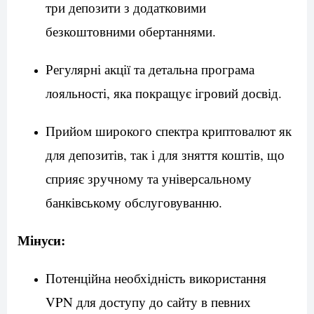
три депозити з додатковими
безкоштовними обертаннями.
Регулярні акції та детальна програма
лояльності, яка покращує ігровий досвід.
Прийом широкого спектра криптовалют як
для депозитів, так і для зняття коштів, що
сприяє зручному та універсальному
банківському обслуговуванню.
Мінуси:
Потенційна необхідність використання
VPN для доступу до сайту в певних