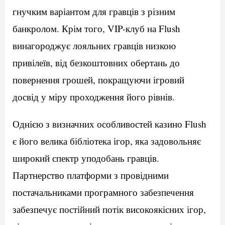
гнучким варіантом для гравців з різним
банкролом. Крім того, VIP-клуб на Flush
винагороджує лояльних гравців низкою
привілеїв, від безкоштовних обертань до
повернення грошей, покращуючи ігровий
досвід у міру проходження його рівнів.
Однією з визначних особливостей казино Flush
є його велика бібліотека ігор, яка задовольняє
широкий спектр уподобань гравців.
Партнерство платформи з провідними
постачальниками програмного забезпечення
забезпечує постійний потік високоякісних ігор,