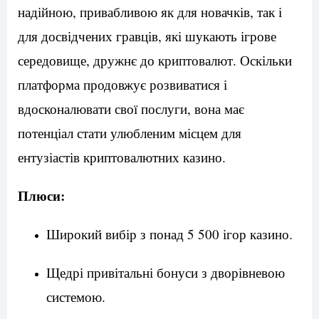
надійною, привабливою як для новачків, так і
для досвідчених гравців, які шукають ігрове
середовище, дружнє до криптовалют. Оскільки
платформа продовжує розвиватися і
вдосконалювати свої послуги, вона має
потенціал стати улюбленим місцем для
ентузіастів криптовалютних казино.
Плюси:
Широкий вибір з понад 5 500 ігор казино.
Щедрі привітальні бонуси з дворівневою
системою.