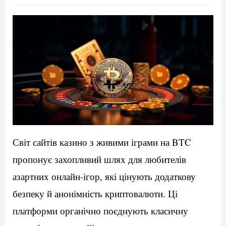
Світ сайтів казино з живими іграми на BTC
пропонує захопливий шлях для любителів
азартних онлайн-ігор, які цінують додаткову
безпеку й анонімність криптовалюти. Ці
платформи органічно поєднують класичну