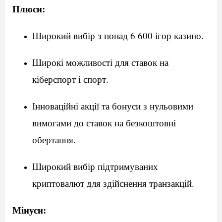
Плюси:
Широкий вибір з понад 6 600 ігор казино.
Широкі можливості для ставок на
кіберспорт і спорт.
Інноваційні акції та бонуси з нульовими
вимогами до ставок на безкоштовні
обертання.
Широкий вибір підтримуваних
криптовалют для здійснення транзакцій.
Мінуси: