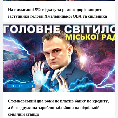
На вимаганні 5% відкату за ремонт доріг викрито
заступника голови Хмельницької ОВА та спільника
ТЕРНОПІЛЬЩИНА
Стемковський два роки не платив банку по кредиту,
а його дружина заробляє мільйони на підпільній
сонячній станції