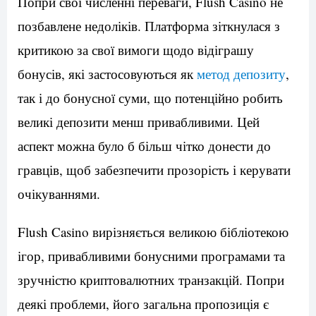
Попри свої численні переваги, Flush Casino не
позбавлене недоліків. Платформа зіткнулася з
критикою за свої вимоги щодо відіграшу
бонусів, які застосовуються як
метод депозиту
,
так і до бонусної суми, що потенційно робить
великі депозити менш привабливими. Цей
аспект можна було б більш чітко донести до
гравців, щоб забезпечити прозорість і керувати
очікуваннями.
Flush Casino вирізняється великою бібліотекою
ігор, привабливими бонусними програмами та
зручністю криптовалютних транзакцій. Попри
деякі проблеми, його загальна пропозиція є