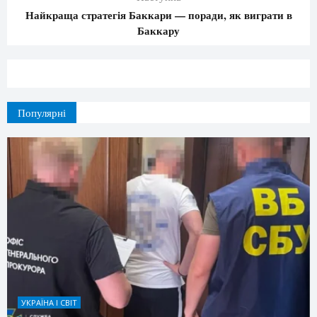
Найкраща стратегія Баккари — поради, як виграти в
Баккару
Популярні
УКРАЇНА І СВІТ