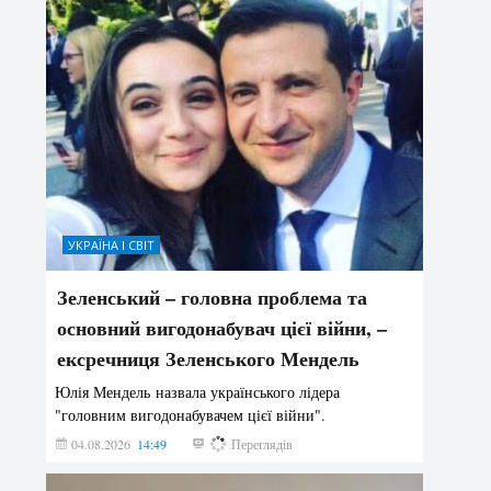
УКРАЇНА І СВІТ
Зеленський – головна проблема та
основний вигодонабувач цієї війни, –
ексречниця Зеленського Мендель
Юлія Мендель назвала українського лідера
"головним вигодонабувачем цієї війни".
04.08.2026
14:49
145
Переглядів