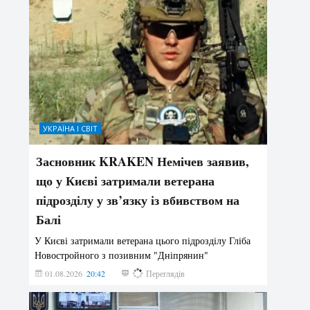
УКРАЇНА І СВІТ
Засновник KRAKEN Немічев заявив,
що у Києві затримали ветерана
підрозділу у зв’язку із вбивством на
Балі
У Києві затримали ветерана цього підрозділу Гліба
Новостройного з позивним "Дніпрянин"
01.08.2026
20:42
189
Переглядів