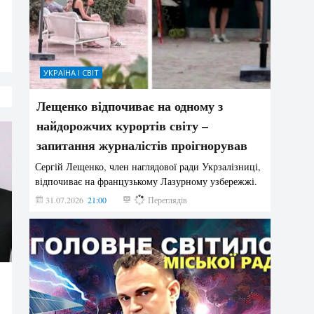
УКРАЇНА І СВІТ
Лещенко відпочиває на одному з
найдорожчих курортів світу –
запитання журналістів проігнорував
Сергій Лещенко, член наглядової ради Укрзалізниці,
відпочиває на французькому Лазурному узбережжі.
31.07.2026
21:00
223
Переглядів