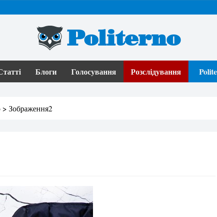
Politerno
Статті
Блоги
Голосування
Розслідування
Poli
o
>
Зображення2