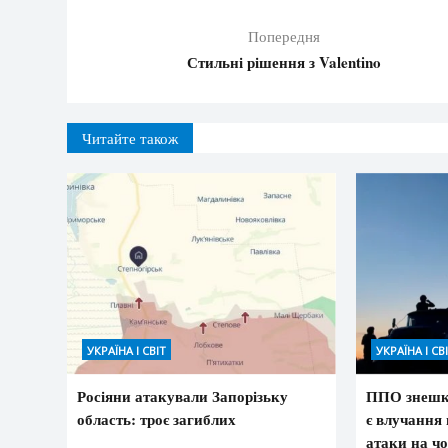
Попередня
Стильні рішення з Valentino
Читайте також
УКРАЇНА І СВІТ
УКРАЇНА І СВ
Росіяни атакували Запорізьку
ППО знешко
область: троє загиблих
є влучання 
атаки на чо