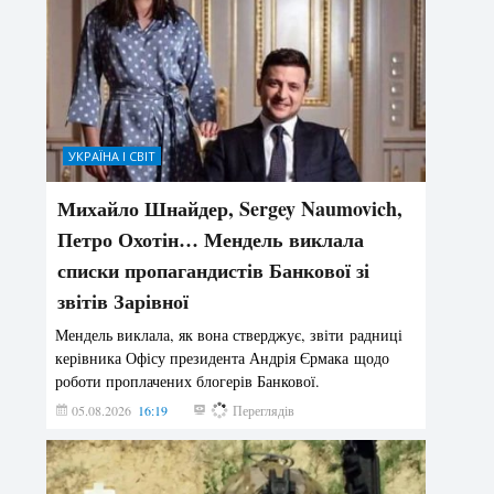
УКРАЇНА І СВІТ
Михайло Шнайдер, Sergey Naumovich,
Петро Охотін… Мендель виклала
списки пропагандистів Банкової зі
звітів Зарівної
Мендель виклала, як вона стверджує, звіти радниці
керівника Офісу президента Андрія Єрмака щодо
роботи проплачених блогерів Банкової.
05.08.2026
16:19
216
Переглядів