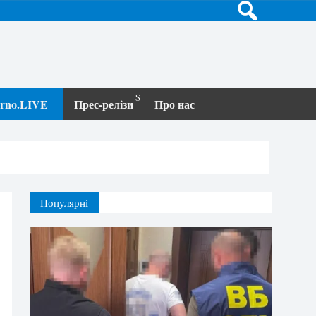
terno.LIVE
Прес-релізи
Про нас
Популярні