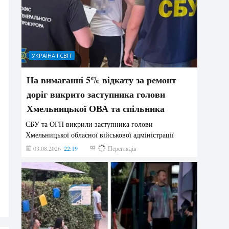
УКРАЇНА І СВІТ
На вимаганні 5% відкату за ремонт
доріг викрито заступника голови
Хмельницької ОВА та спільника
СБУ та ОГП викрили заступника голови
Хмельницької обласної військової адміністрації
03.08.2026
22:19
862
Переглядів