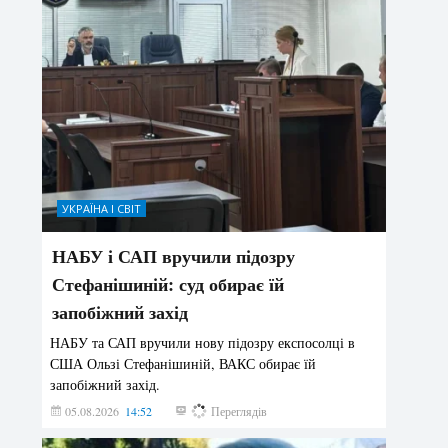
УКРАЇНА І СВІТ
НАБУ і САП вручили підозру
Стефанішиній: суд обирає їй
запобіжний захід
НАБУ та САП вручили нову підозру експосолці в
США Ользі Стефанішиній, ВАКС обирає їй
запобіжний захід.
05.08.2026
14:52
152
Переглядів