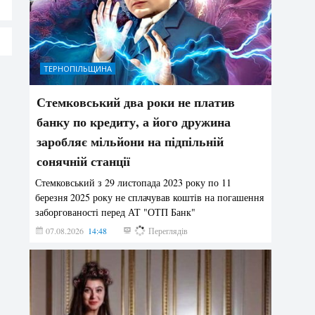
ТЕРНОПІЛЬЩИНА
Стемковський два роки не платив
банку по кредиту, а його дружина
заробляє мільйони на підпільній
сонячній станції
Стемковський з 29 листопада 2023 року по 11
березня 2025 року не сплачував коштів на погашення
заборгованості перед АТ "ОТП Банк"
07.08.2026
14:48
217
Переглядів