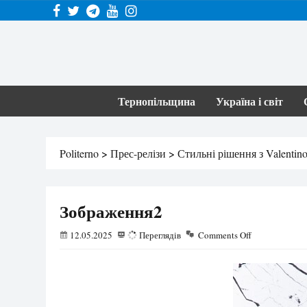
Тернопільщина
Україна і світ
Politerno
>
Прес-релізи
>
Стильні рішення з Valentin
Зображення2
12.05.2025
43
Переглядів
Comments Off