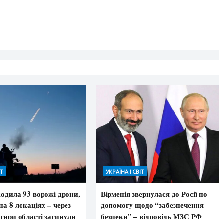
ІТ
УКРАЇНА І СВІТ
дила 93 ворожі дрони,
Вірменія звернулася до Росії по
на 8 локаціях – через
допомогу щодо “забезпечення
тири області загинули
безпеки” – відповідь МЗС РФ