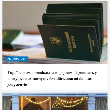
УКРАЇНА І СВІТ
Українським чоловікам за кордоном відмовлять у
консульських послугах без військово-облікових
документів