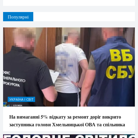
Популярні
УКРАЇНА І СВІТ
На вимаганні 5% відкату за ремонт доріг викрито
заступника голови Хмельницької ОВА та спільника