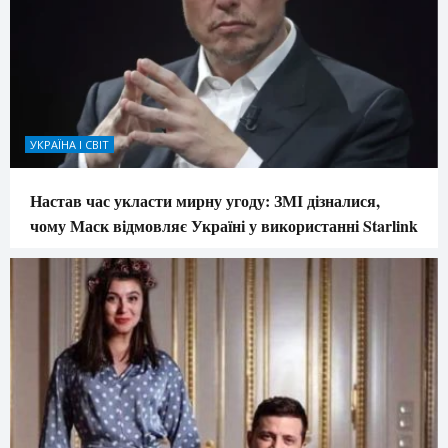
УКРАЇНА І СВІТ
Настав час укласти мирну угоду: ЗМІ дізналися,
чому Маск відмовляє Україні у використанні Starlink