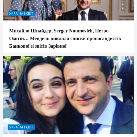
УКРАЇНА І СВІТ
Михайло Шнайдер, Sergey Naumovich, Петро
Охотін… Мендель виклала списки пропагандистів
Банкової зі звітів Зарівної
УКРАЇНА І СВІТ