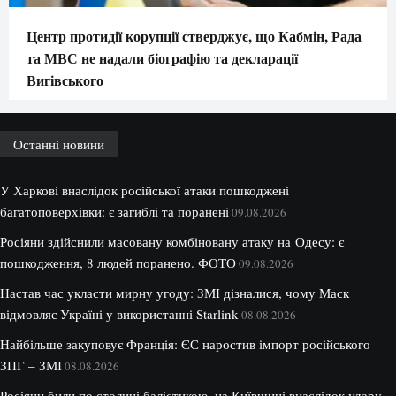
Центр протидії корупції стверджує, що Кабмін, Рада
та МВС не надали біографію та декларації
Вигівського
Останні новини
У Харкові внаслідок російської атаки пошкоджені
багатоповерхівки: є загиблі та поранені
09.08.2026
Росіяни здійснили масовану комбіновану атаку на Одесу: є
пошкодження, 8 людей поранено. ФОТО
09.08.2026
Настав час укласти мирну угоду: ЗМІ дізналися, чому Маск
відмовляє Україні у використанні Starlink
08.08.2026
Найбільше закуповує Франція: ЄС наростив імпорт російського
ЗПГ – ЗМІ
08.08.2026
Росіяни били по столиці балістикою, на Київщині внаслідок удару