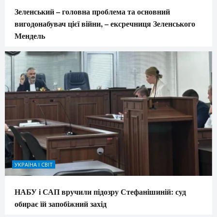
Зеленський – головна проблема та основний
вигодонабувач цієї війни, – ексречниця Зеленського
Мендель
УКРАЇНА І СВІТ
НАБУ і САП вручили підозру Стефанішиній: суд
обирає їй запобіжний захід