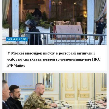
УКРАЇНА І СВІТ
У Москві внаслідок вибуху в ресторані загинули 5
осіб, там святкував ювілей головнокомандувач ПКС
РФ Чайко