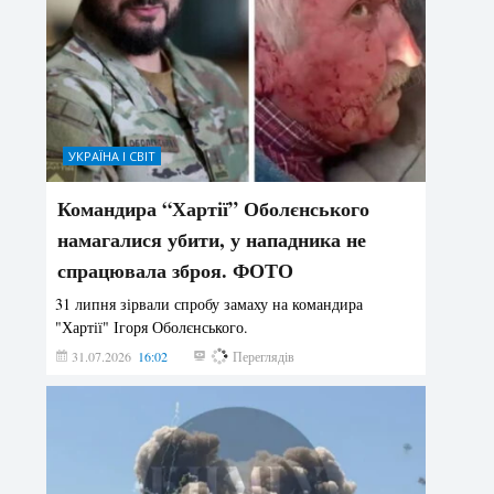
УКРАЇНА І СВІТ
Командира “Хартії” Оболєнського
намагалися убити, у нападника не
спрацювала зброя. ФОТО
31 липня зірвали спробу замаху на командира
"Хартії" Ігоря Оболєнського.
31.07.2026
16:02
198
Переглядів