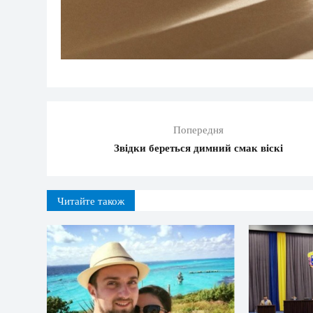
Попередня
Звідки береться димний смак віскі
Читайте також