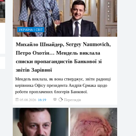
УКРАЇНА І СВІТ
Михайло Шнайдер, Sergey Naumovich,
Петро Охотін… Мендель виклала
списки пропагандистів Банкової зі
звітів Зарівної
Мендель виклала, як вона стверджує, звіти радниці
керівника Офісу президента Андрія Єрмака щодо
роботи проплачених блогерів Банкової.
05.08.2026
16:19
203
Переглядів