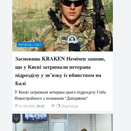
УКРАЇНА І СВІТ
Засновник KRAKEN Немічев заявив,
що у Києві затримали ветерана
підрозділу у зв’язку із вбивством на
Балі
У Києві затримали ветерана цього підрозділу Гліба
Новостройного з позивним "Дніпрянин"
01.08.2026
20:42
181
Переглядів