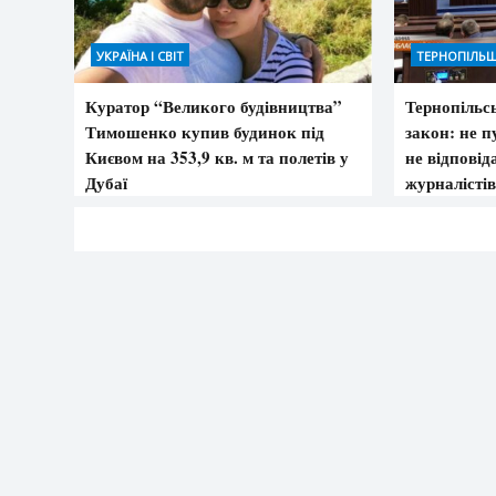
УКРАЇНА І СВІТ
ТЕРНОПІЛЬ
Куратор “Великого будівництва”
Тернопільс
Тимошенко купив будинок під
закон: не пу
Києвом на 353,9 кв. м та полетів у
не відповід
Дубаї
журналістів