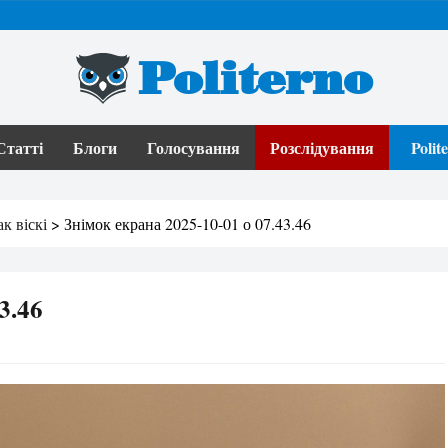
Politerno
Статті
Блоги
Голосування
Розслідування
Poli
к віскі
>
Знімок екрана 2025-10-01 о 07.43.46
3.46