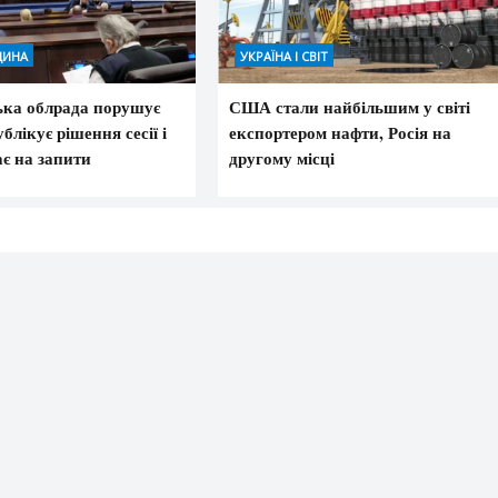
ЩИНА
УКРАЇНА І СВІТ
ька облрада порушує
США стали найбільшим у світі
блікує рішення сесії і
експортером нафти, Росія на
ає на запити
другому місці