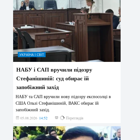
УКРАЇНА І СВІТ
НАБУ і САП вручили підозру
Стефанішиній: суд обирає їй
запобіжний захід
НАБУ та САП вручили нову підозру експосолці в
США Ользі Стефанішиній, ВАКС обирає їй
запобіжний захід.
05.08.2026
14:52
146
Переглядів