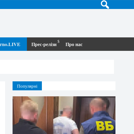
terno.LIVE
Прес-релізи
Про нас
Популярні