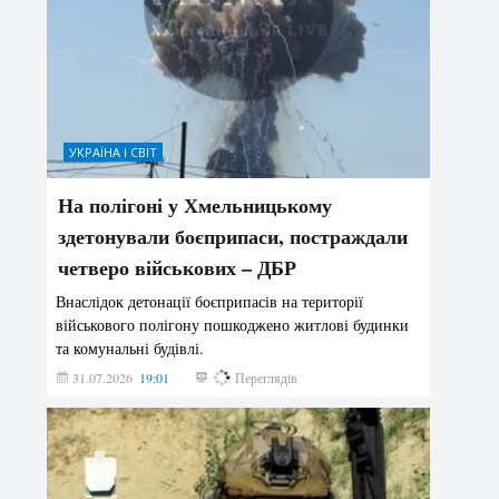
УКРАЇНА І СВІТ
На полігоні у Хмельницькому
здетонували боєприпаси, постраждали
четверо військових – ДБР
Внаслідок детонації боєприпасів на території
військового полігону пошкоджено житлові будинки
та комунальні будівлі.
31.07.2026
19:01
190
Переглядів