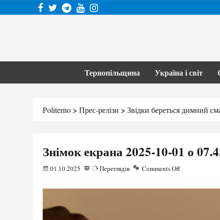
Тернопільщина
Україна і світ
Politerno
>
Прес-релізи
>
Звідки береться димний сма
Знімок екрана 2025-10-01 о 07.4
01.10.2025
60
Переглядів
Comments Off