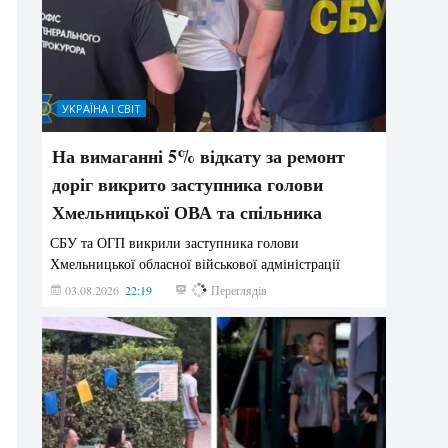
УКРАЇНА І СВІТ
На вимаганні 5% відкату за ремонт
доріг викрито заступника голови
Хмельницької ОВА та спільника
СБУ та ОГП викрили заступника голови
Хмельницької обласної військової адміністрації
03.08.2026
22:19
853
Переглядів