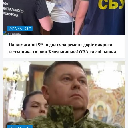
УКРАЇНА І СВІТ
На вимаганні 5% відкату за ремонт доріг викрито
заступника голови Хмельницької ОВА та спільника
УКРАЇНА І СВІТ