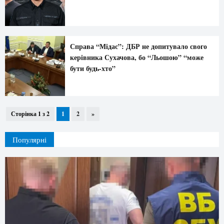
Справа “Мідас”: ДБР не допитувало свого
керівника Сухачова, бо “Льошою” “може
бути будь-хто”
Сторінка 1 з 2
1
2
»
Популярні