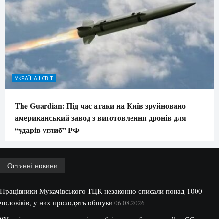
УКРАЇНА І СВІТ
The Guardian: Під час атаки на Київ зруйновано
американський завод з виготовлення дронів для
“ударів углиб” РФ
Останні новини
Працівники Мукачівського ТЦК незаконно списали понад 1000
чоловіків, у них проходять обшуки
06.08.2026
“Україна має подати перелік необхідного обладнання”: у ЄС