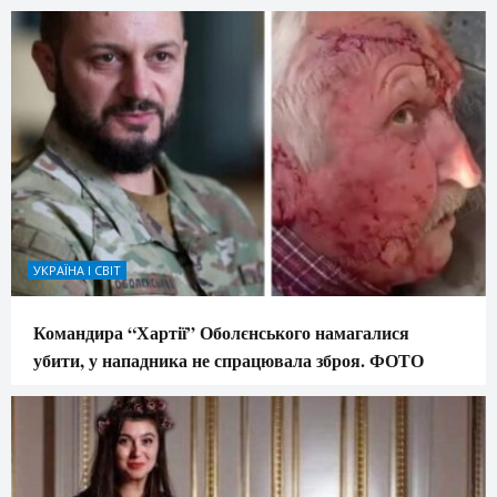
УКРАЇНА І СВІТ
Командира “Хартії” Оболєнського намагалися
убити, у нападника не спрацювала зброя. ФОТО