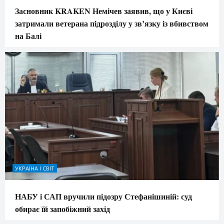
Засновник KRAKEN Немічев заявив, що у Києві
затримали ветерана підрозділу у зв’язку із вбивством
на Балі
УКРАЇНА І СВІТ
НАБУ і САП вручили підозру Стефанішиній: суд
обирає їй запобіжний захід