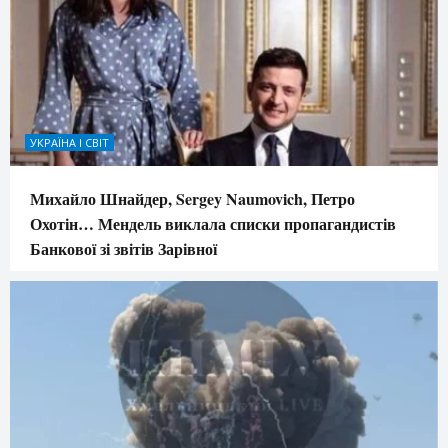
УКРАЇНА І СВІТ
Михайло Шнайдер, Sergey Naumovich, Петро
Охотін… Мендель виклала списки пропагандистів
Банкової зі звітів Зарівної