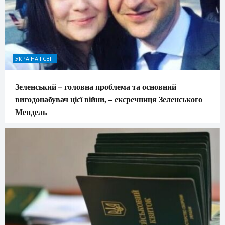
УКРАЇНА І СВІТ
Зеленський – головна проблема та основний
вигодонабувач цієї війни, – ексречниця Зеленського
Мендель