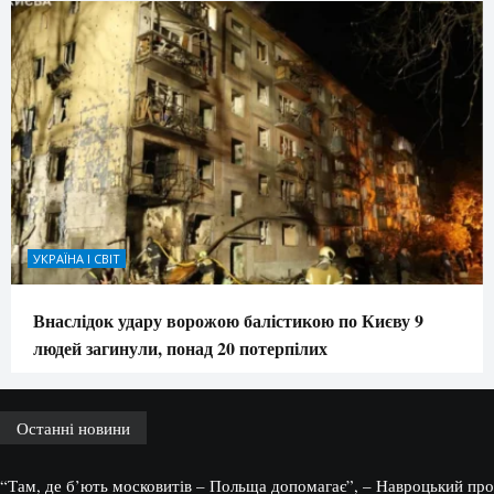
УКРАЇНА І СВІТ
Внаслідок удару ворожою балістикою по Києву 9
людей загинули, понад 20 потерпілих
Останні новини
“Там, де б’ють московитів – Польща допомагає”, – Навроцький про