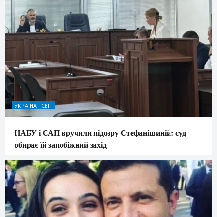
УКРАЇНА І СВІТ
НАБУ і САП вручили підозру Стефанішиній: суд
обирає їй запобіжний захід