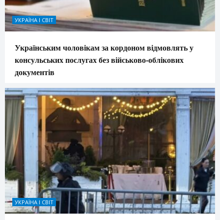
УКРАЇНА І СВІТ
Українським чоловікам за кордоном відмовлять у
консульських послугах без військово-облікових
документів
УКРАЇНА І СВІТ