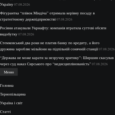
Україну
07.08.2026
Фігурантка “плівок Міндіча” отримала керівну посаду в
стратегічному держпідприємстві
07.08.2026
Росіяни атакували Укрнафту: компанія втратила суттєві обсяги
видобутку
07.08.2026
Стемковський два роки не платив банку по кредиту, а його
дружина заробляє мільйони на підпільній сонячній станції
07.08.2026
“Держава не може карати за незручну критику”: Ширшин скасував
через суд наказ Сирського про “недисциплінованість”
07.08.2026
Меню
Головна
Тернопільщина
Україна і світ
Статті