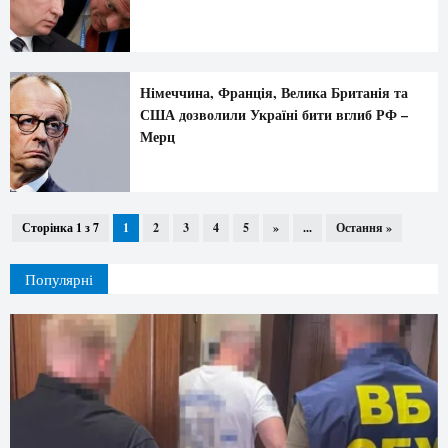
Німеччина, Франція, Велика Британія та
США дозволили Україні бити вглиб РФ –
Мерц
Сторінка 1 з 7
1
2
3
4
5
»
...
Остання »
Популярні