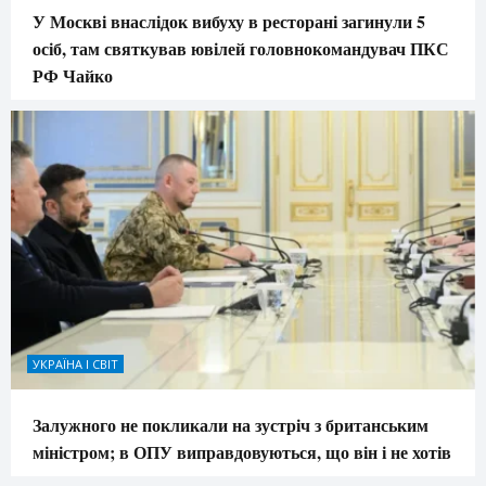
У Москві внаслідок вибуху в ресторані загинули 5
осіб, там святкував ювілей головнокомандувач ПКС
РФ Чайко
УКРАЇНА І СВІТ
Залужного не покликали на зустріч з британським
міністром; в ОПУ виправдовуються, що він і не хотів