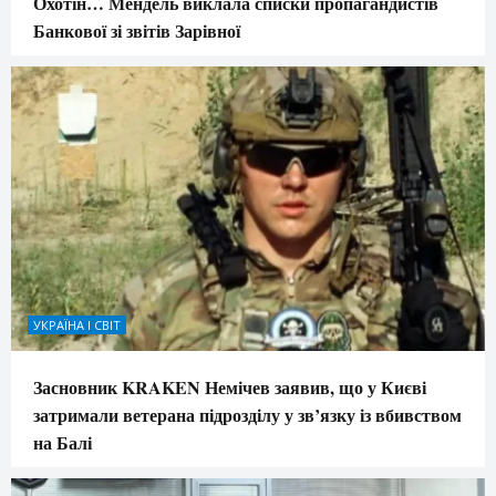
Охотін… Мендель виклала списки пропагандистів
Банкової зі звітів Зарівної
УКРАЇНА І СВІТ
Засновник KRAKEN Немічев заявив, що у Києві
затримали ветерана підрозділу у зв’язку із вбивством
на Балі