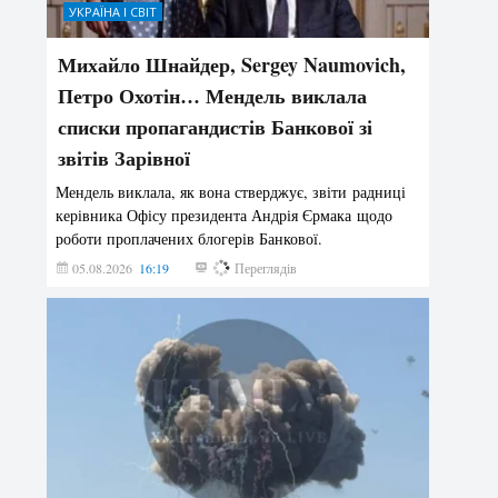
УКРАЇНА І СВІТ
Михайло Шнайдер, Sergey Naumovich,
Петро Охотін… Мендель виклала
списки пропагандистів Банкової зі
звітів Зарівної
Мендель виклала, як вона стверджує, звіти радниці
керівника Офісу президента Андрія Єрмака щодо
роботи проплачених блогерів Банкової.
05.08.2026
16:19
189
Переглядів