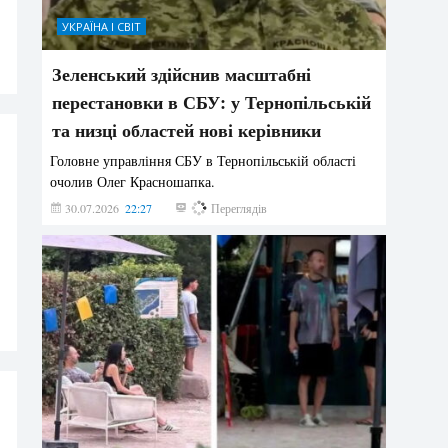
УКРАЇНА І СВІТ
Зеленський здійснив масштабні
перестановки в СБУ: у Тернопільській
та низці областей нові керівники
Головне управління СБУ в Тернопільській області
очолив Олег Красношапка.
30.07.2026
22:27
634
Переглядів