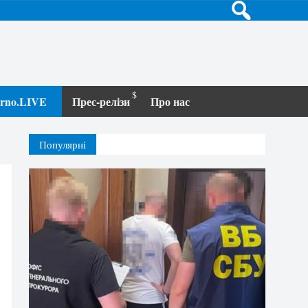
terno.LIVE
Прес-релізи
Про нас
Популярні