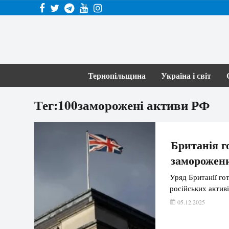
Тернопільщина
Україна і світ
Тег:100заморожені активи РФ
Британія г
заморожени
Уряд Британії го
російських актив
05.12.2025