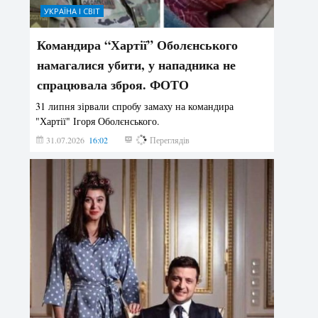
УКРАЇНА І СВІТ
Командира “Хартії” Оболєнського
намагалися убити, у нападника не
спрацювала зброя. ФОТО
31 липня зірвали спробу замаху на командира
"Хартії" Ігоря Оболєнського.
31.07.2026
16:02
192
Переглядів