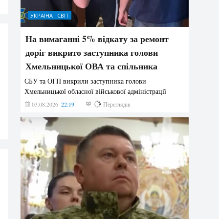
УКРАЇНА І СВІТ
На вимаганні 5% відкату за ремонт
доріг викрито заступника голови
Хмельницької ОВА та спільника
СБУ та ОГП викрили заступника голови
Хмельницької обласної військової адміністрації
03.08.2026
22:19
844
Переглядів