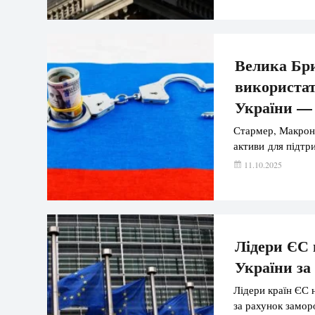
Велика Бри
використат
України — 
Стармер, Макрон 
активи для підтр
11.10.2025
Лідери ЄС 
України за
Лідери країн ЄС 
за рахунок замор