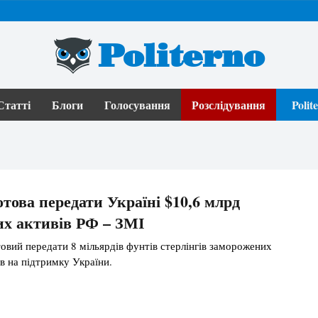
Politerno
Статті
Блоги
Голосування
Розслідування
Poli
отова передати Україні $10,6 млрд
х активів РФ – ЗМІ
товий передати 8 мільярдів фунтів стерлінгів заморожених
ів на підтримку України.