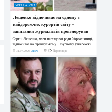
УКРАЇНА І СВІТ
Лещенко відпочиває на одному з
найдорожчих курортів світу –
запитання журналістів проігнорував
Сергій Лещенко, член наглядової ради Укрзалізниці,
відпочиває на французькому Лазурному узбережжі.
31.07.2026
21:00
208
Переглядів