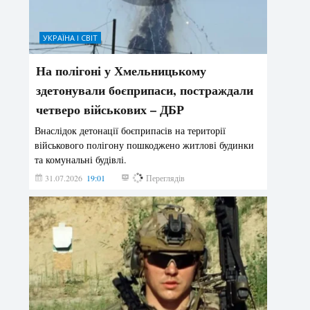
УКРАЇНА І СВІТ
На полігоні у Хмельницькому
здетонували боєприпаси, постраждали
четверо військових – ДБР
Внаслідок детонації боєприпасів на території
військового полігону пошкоджено житлові будинки
та комунальні будівлі.
31.07.2026
19:01
183
Переглядів