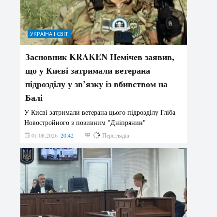
УКРАЇНА І СВІТ
Засновник KRAKEN Немічев заявив,
що у Києві затримали ветерана
підрозділу у зв’язку із вбивством на
Балі
У Києві затримали ветерана цього підрозділу Гліба
Новостройного з позивним "Дніпрянин"
01.08.2026
20:42
174
Переглядів