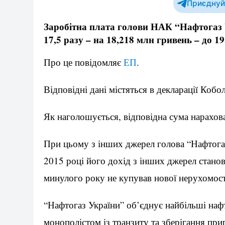
Приєднуйт
Заробітна плата голови НАК “Нафтогаз У
17,5 разу – на 18,218 млн гривень – до 1
Про це повідомляє
ЕП
.
Відповідні дані містяться в декларації Кобо
Як наголошується, відповідна сума нарахов
При цьому з інших джерел голова “Нафтогаз
2015 році його дохід з інших джерел станов
минулого року не купував нової нерухомості
“Нафтогаз України” об’єднує найбільші наф
монополістом із транзиту та зберігання при