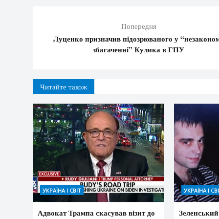
Попередня
Луценко призначив підозрюваного у “незаконо
збагаченні” Кулика в ГПУ
Читайте також
УКРАЇНА І СВІТ
УКРАЇНА І СВ
Адвокат Трампа скасував візит до
Зеленський