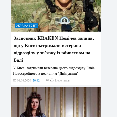
УКРАЇНА І СВІТ
Засновник KRAKEN Немічев заявив,
що у Києві затримали ветерана
підрозділу у зв’язку із вбивством на
Балі
У Києві затримали ветерана цього підрозділу Гліба
Новостройного з позивним "Дніпрянин"
01.08.2026
20:42
166
Переглядів