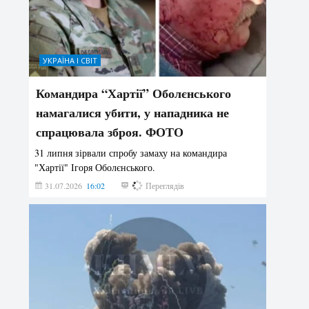
УКРАЇНА І СВІТ
Командира “Хартії” Оболєнського
намагалися убити, у нападника не
спрацювала зброя. ФОТО
31 липня зірвали спробу замаху на командира
"Хартії" Ігоря Оболєнського.
31.07.2026
16:02
178
Переглядів