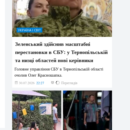
УКРАЇНА І СВІТ
Зеленський здійснив масштабні
перестановки в СБУ: у Тернопільській
та низці областей нові керівники
Головне управління СБУ в Тернопільській області
очолив Олег Красношапка.
30.07.2026
22:27
615
Переглядів