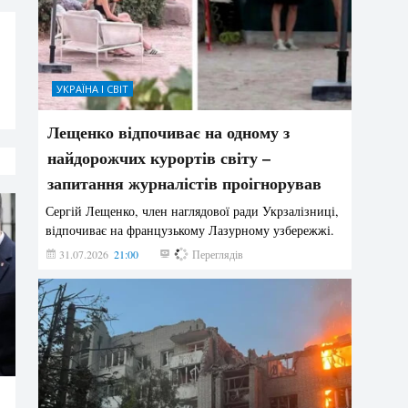
УКРАЇНА І СВІТ
Лещенко відпочиває на одному з
найдорожчих курортів світу –
запитання журналістів проігнорував
Сергій Лещенко, член наглядової ради Укрзалізниці,
відпочиває на французькому Лазурному узбережжі.
31.07.2026
21:00
194
Переглядів