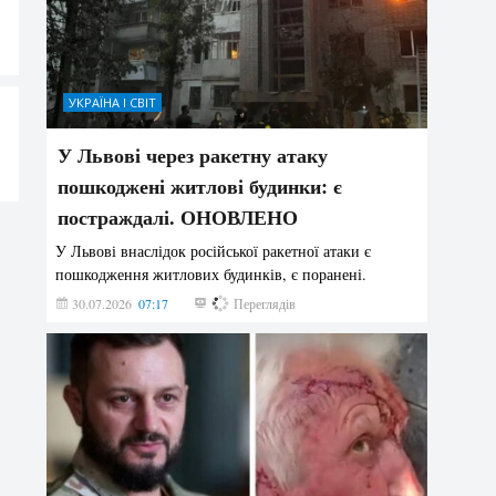
УКРАЇНА І СВІТ
У Львові через ракетну атаку
пошкоджені житлові будинки: є
постраждалі. ОНОВЛЕНО
У Львові внаслідок російської ракетної атаки є
пошкодження житлових будинків, є поранені.
30.07.2026
07:17
179
Переглядів