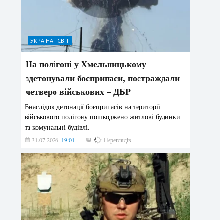
УКРАЇНА І СВІТ
На полігоні у Хмельницькому
здетонували боєприпаси, постраждали
четверо військових – ДБР
Внаслідок детонації боєприпасів на території
військового полігону пошкоджено житлові будинки
та комунальні будівлі.
31.07.2026
19:01
175
Переглядів