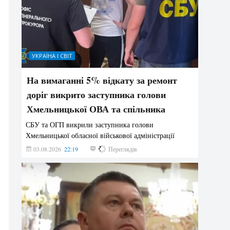
УКРАЇНА І СВІТ
На вимаганні 5% відкату за ремонт
доріг викрито заступника голови
Хмельницької ОВА та спільника
СБУ та ОГП викрили заступника голови
Хмельницької обласної військової адміністрації
03.08.2026
22:19
829
Переглядів