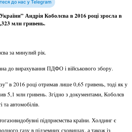
еся до нас у Telegram
країни” Андрія Коболєва в 2016 році зросла в
9,323 млн гривень.
лєва за минулий рік.
ана до вирахування ПДФО і військового збору.
у” в 2016 році отримав лише 0,65 гривень, тоді як у
ив 5,1 млн гривень. Згідно з документами, Коболєв
 та автомобілів.
тогазовидобувні підприємства країни. Холдинг є
родного газу в підземних сховищах, а також із