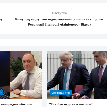
Наступна
му
Чому суд відпустив підозрюваного у злочинах під час
Революції Гідності міліціонера (Відео)
ІТ
УКРАЇНА І СВІТ
 нагородив убитого
“Він був чудовим послом”: