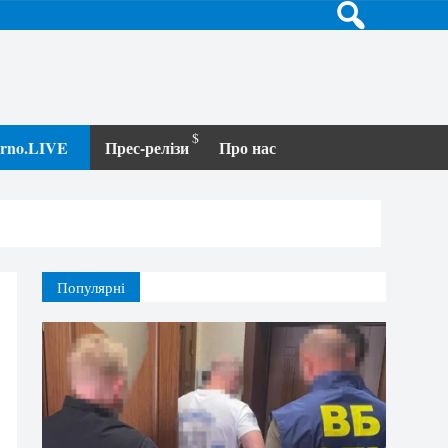
terno.LIVE
Прес-релізи
Про нас
Популярні