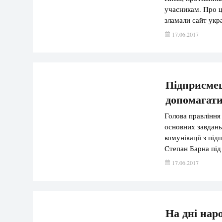
учасникам. Про ц
зламали сайт укр
картинку із зобр
17.06.2017
на сторінках сай
Підприємец
допомагати
Голова правління
основних завдань
комунікації з пі
Степан Барна під 
ефективний діало
17.06.2017
керівництвом теп
На дні нар