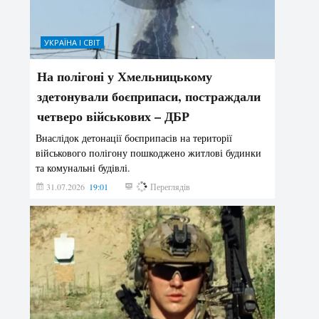
УКРАЇНА І СВІТ
На полігоні у Хмельницькому
здетонували боєприпаси, постраждали
четверо військових – ДБР
Внаслідок детонації боєприпасів на території
військового полігону пошкоджено житлові будинки
та комунальні будівлі.
31.07.2026
19:01
184
Переглядів