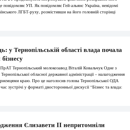
е повідомляє УП. Як повідомляє Гей-альянс Україна, невідомі
аїнського ЛГБТ-руху, розмістивши на його головній сторінці
аженням розправи над ЛГБТ-активістами. Вони також розмістили
ту погрози на адресу активістів. “Проведення […]
ь: у Тернопільській області влада почала
 бізнесу
 ПрАТ Тернопільський молокозавод Віталій Ковальчук Одне з
 Тернопільської обласної державної адміністрації – налагодження
дприємцями краю. Про це наголосив голова Тернопільської ОДА
час зустрічі у форматі двосторонньої дискусії “Бізнес та влада:
г заради розвитку підприємництва та торгівлі”. Про те, що під
ерішнього голови Тернопільської ОДА […]
одження Єлизавети II непритомніли