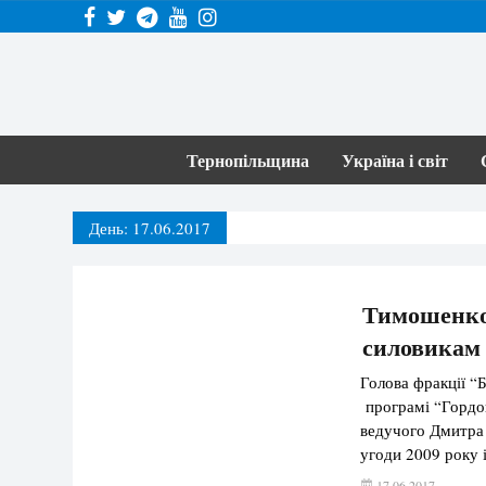
Тернопільщина
Україна і світ
День:
17.06.2017
Тимошенко 
силовикам і
Голова фракції “
програмі “Гордон
ведучого Дмитра 
угоди 2009 року 
опозиційної парті
17.06.2017