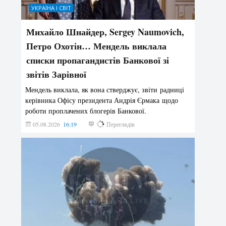
УКРАЇНА І СВІТ
Михайло Шнайдер, Sergey Naumovich,
Петро Охотін… Мендель виклала
списки пропагандистів Банкової зі
звітів Зарівної
Мендель виклала, як вона стверджує, звіти радниці
керівника Офісу президента Андрія Єрмака щодо
роботи проплачених блогерів Банкової.
05.08.2026
16:19
192
Переглядів