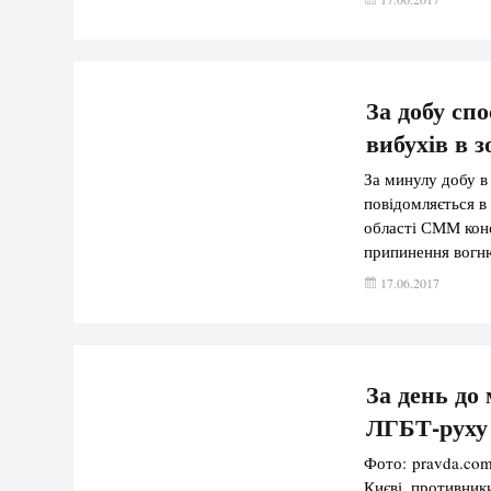
За добу сп
вибухів в 
За минулу добу в
повідомляється в
області СММ кон
припинення вогню
попереднім звітн
17.06.2017
приблизно 540 ви
За день до
ЛГБТ-руху 
Фото: pravda.com
Києві, противни