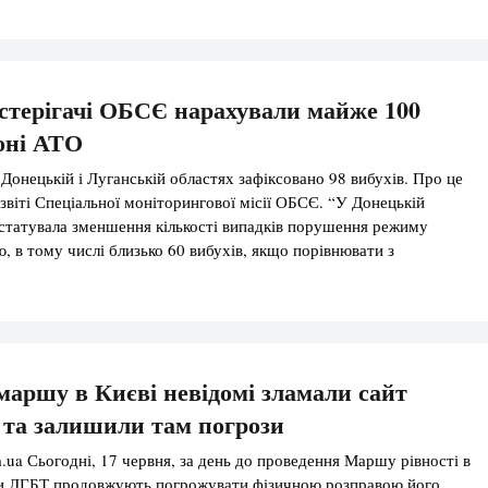
остерігачі ОБСЄ нарахували майже 100
зоні АТО
 Донецькій і Луганській областях зафіксовано 98 вибухів. Про це
 звіті Спеціальної моніторингової місії ОБСЄ. “У Донецькій
статувала зменшення кількості випадків порушення режиму
, в тому числі близько 60 вибухів, якщо порівнювати з
им періодом (15 червня), коли, серед іншого, було зафіксовано
бухів”, – […]
 маршу в Києві невідомі зламали сайт
та залишили там погрози
.ua Сьогодні, 17 червня, за день до проведення Маршу рівності в
ки ЛГБТ продовжують погрожувати фізичною розправою його