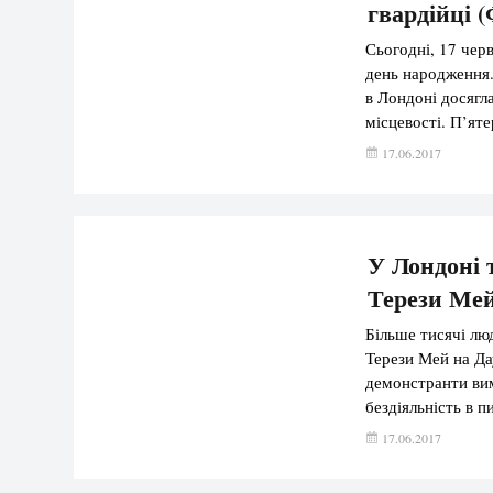
гвардійці 
Сьогодні, 17 черв
день народження.
в Лондоні досягла
місцевості. П’ят
підтвердити, що 
17.06.2017
знепритомніли кі
У Лондоні 
Терези Ме
Більше тисячі лю
Терези Мей на Дау
демонстранти вим
бездіяльність в п
Grenfell Tower, д
17.06.2017
протестуючих до 