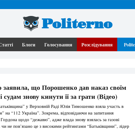
Politerno
Статті
Блоги
Голосування
Розслідування
Poli
заявила, що Порошенко дав наказ своїм
 судам знову кинути її за грати (Відео)
Батьківщина” у Верховній Раді Юлія Тимошенко взяла участь в
” на “112 Україна”. Зокрема, відповідаючи на запитання
Гордона щодо “дежавю”, адже влада знову взялась за газові
і чи не пов’язано це з високими рейтингами “Батьківщини”, лідер
ї сказала: “Дійсно, злякались хлопці черговий раз”, а вибори в […]