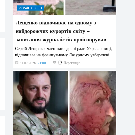
УКРАЇНА І СВІТ
Лещенко відпочиває на одному з
найдорожчих курортів світу –
запитання журналістів проігнорував
Сергій Лещенко, член наглядової ради Укрзалізниці,
відпочиває на французькому Лазурному узбережжі.
31.07.2026
21:00
209
Переглядів