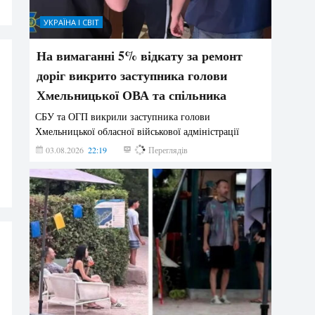
УКРАЇНА І СВІТ
На вимаганні 5% відкату за ремонт
доріг викрито заступника голови
Хмельницької ОВА та спільника
СБУ та ОГП викрили заступника голови
Хмельницької обласної військової адміністрації
03.08.2026
22:19
847
Переглядів