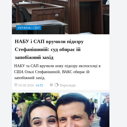
УКРАЇНА І СВІТ
НАБУ і САП вручили підозру
Стефанішиній: суд обирає їй
запобіжний захід
НАБУ та САП вручили нову підозру експосолці в
США Ользі Стефанішиній, ВАКС обирає їй
запобіжний захід.
05.08.2026
14:52
140
Переглядів