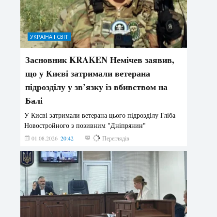
УКРАЇНА І СВІТ
Засновник KRAKEN Немічев заявив,
що у Києві затримали ветерана
підрозділу у зв’язку із вбивством на
Балі
У Києві затримали ветерана цього підрозділу Гліба
Новостройного з позивним "Дніпрянин"
01.08.2026
20:42
176
Переглядів