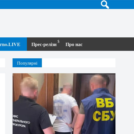
terno.LIVE
Прес-релізи
Про нас
Популярні