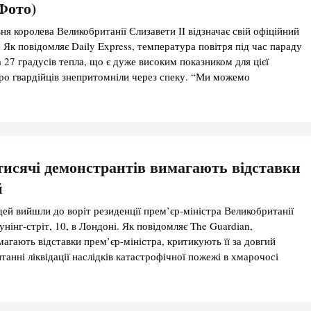
(Фото)
ня королева Великобританії Єлизавети II відзначає свій офіційний
 Як повідомляє Daily Express, температура повітря під час параду
 27 градусів тепла, що є дуже високим показником для цієї
еро гвардійців знепритомніли через спеку. “Ми можемо
сьогодні під час параду з нагоди дня народження королеви
лька […]
тисячі демонстрантів вимагають відставки
й
дей вийшли до воріт резиденції прем’єр-міністра Великобританії
нінг-стріт, 10, в Лондоні. Як повідомляє The Guardian,
агають відставки прем’єр-міністра, критикують її за довгий
итанні ліквідації наслідків катастрофічної пожежі в хмарочосі
е заживо згоріли 70 осіб. Повідомляється, що ставлення
прем’єра коливається “між гнівом і огидою”, […]