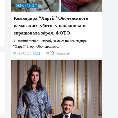
УКРАЇНА І СВІТ
Командира “Хартії” Оболєнського
намагалися убити, у нападника не
спрацювала зброя. ФОТО
31 липня зірвали спробу замаху на командира
"Хартії" Ігоря Оболєнського.
31.07.2026
16:02
193
Переглядів