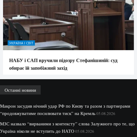
УКРАЇНА І СВІТ
НАБУ і САП вручили підозру Стефанішиній: суд
обирає їй запобіжний захід
Останні новини
Макрон засудив нічний удар РФ по Києву та разом з партнерами
“продовжуватиме посилювати тиск” на Кремль
05.08.2026
МЗС назвало “вирваними з контексту” слова Залужного про те, що
Україна ніколи не вступить до НАТО
05.08.2026