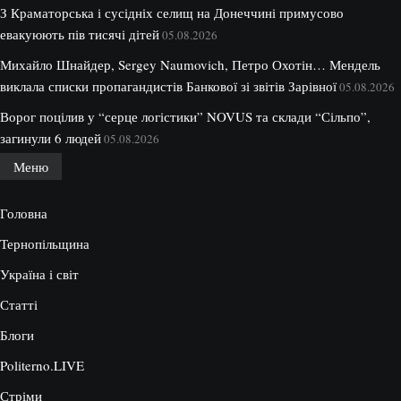
З Краматорська і сусідніх селищ на Донеччині примусово
евакуюють пів тисячі дітей
05.08.2026
Михайло Шнайдер, Sergey Naumovich, Петро Охотін… Мендель
виклала списки пропагандистів Банкової зі звітів Зарівної
05.08.2026
Ворог поцілив у “серце логістики” NOVUS та склади “Сільпо”,
загинули 6 людей
05.08.2026
Меню
Головна
Тернопільщина
Україна і світ
Статті
Блоги
Politerno.LIVE
Стріми