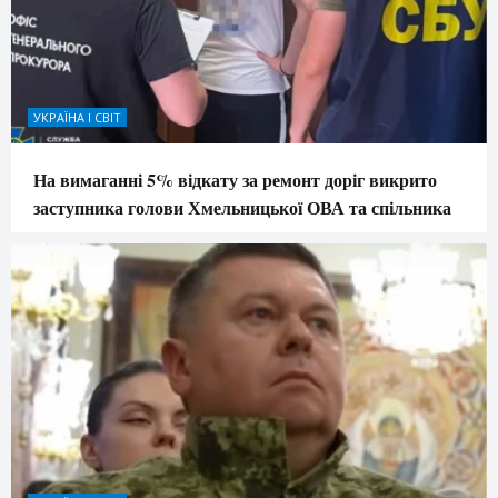
УКРАЇНА І СВІТ
На вимаганні 5% відкату за ремонт доріг викрито
заступника голови Хмельницької ОВА та спільника