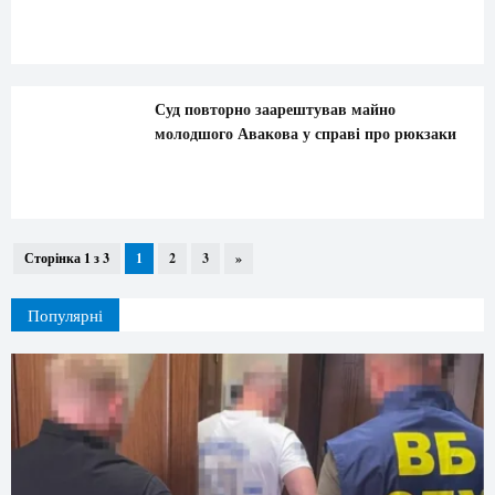
Суд повторно заарештував майно
молодшого Авакова у справі про рюкзаки
Сторінка 1 з 3
1
2
3
»
Популярні