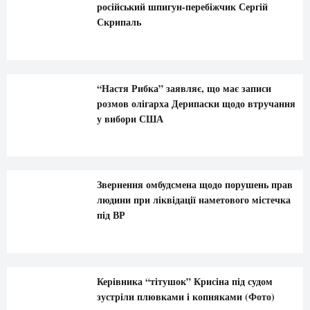
російський шпигун-перебіжчик Сергій
Скрипаль
“Настя Рибка” заявляє, що має записи
розмов олігарха Дерипаски щодо втручання
у вибори США
Звернення омбудсмена щодо порушень прав
людини при ліквідації наметового містечка
під ВР
Керівника “тітушок” Крисіна під судом
зустріли плювками і копняками (Фото)