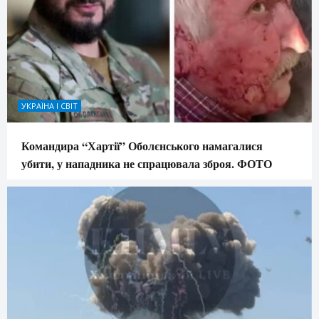
УКРАЇНА І СВІТ
Командира “Хартії” Оболєнського намагалися
убити, у нападника не спрацювала зброя. ФОТО