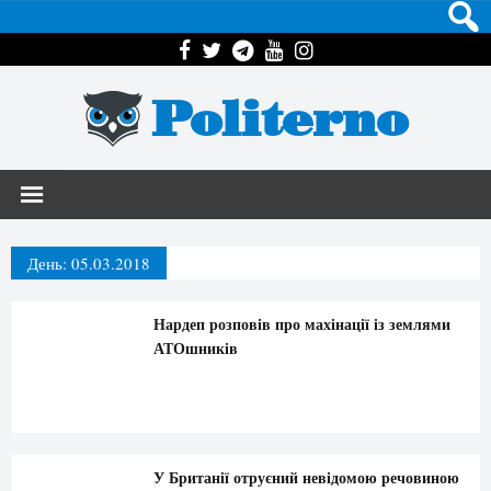
Politerno
День:
05.03.2018
Нардеп розповів про махінації із землями
АТОшників
У Британії отруєний невідомою речовиною