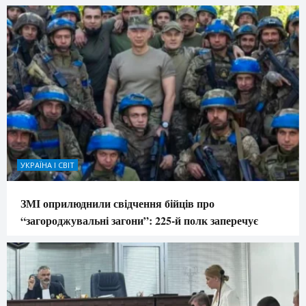
УКРАЇНА І СВІТ
ЗМІ оприлюднили свідчення бійців про
“загороджувальні загони”: 225-й полк заперечує