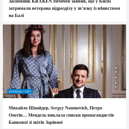
Засновник KRAKEN Немічев заявив, що у Києві
затримали ветерана підрозділу у зв’язку із вбивством
на Балі
УКРАЇНА І СВІТ
Михайло Шнайдер, Sergey Naumovich, Петро
Охотін… Мендель виклала списки пропагандистів
Банкової зі звітів Зарівної