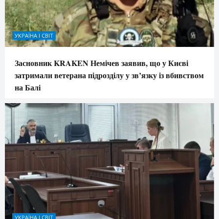
УКРАЇНА І СВІТ
Засновник KRAKEN Немічев заявив, що у Києві
затримали ветерана підрозділу у зв’язку із вбивством
на Балі
УКРАЇНА І СВІТ