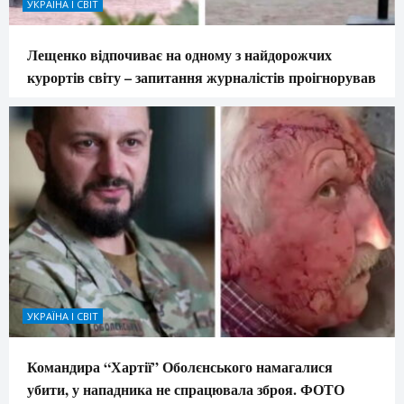
УКРАЇНА І СВІТ
Лещенко відпочиває на одному з найдорожчих
курортів світу – запитання журналістів проігнорував
УКРАЇНА І СВІТ
Командира “Хартії” Оболєнського намагалися
убити, у нападника не спрацювала зброя. ФОТО