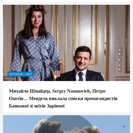
УКРАЇНА І СВІТ
Михайло Шнайдер, Sergey Naumovich, Петро
Охотін… Мендель виклала списки пропагандистів
Банкової зі звітів Зарівної