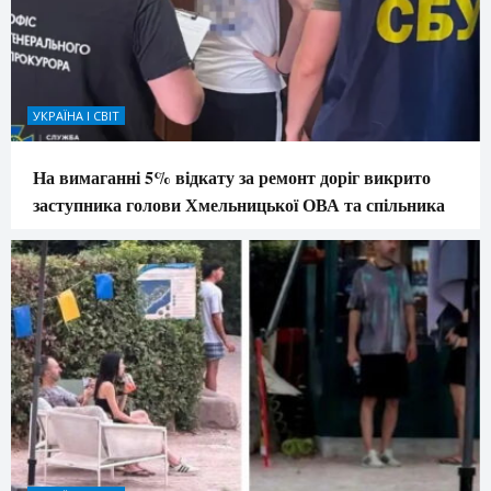
УКРАЇНА І СВІТ
На вимаганні 5% відкату за ремонт доріг викрито
заступника голови Хмельницької ОВА та спільника