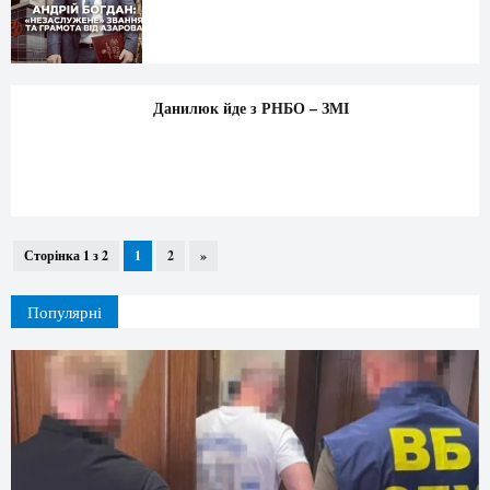
Данилюк йде з РНБО – ЗМІ
Сторінка 1 з 2
1
2
»
Популярні