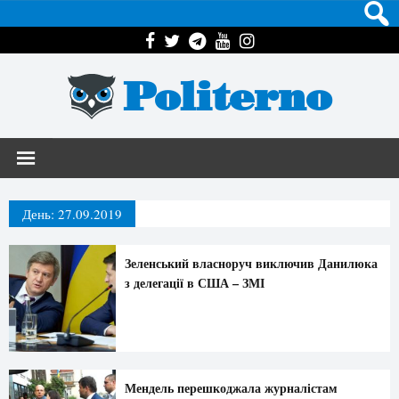
Politerno
День:
27.09.2019
Зеленський власноруч виключив Данилюка
з делегації в США – ЗМІ
Мендель перешкоджала журналістам