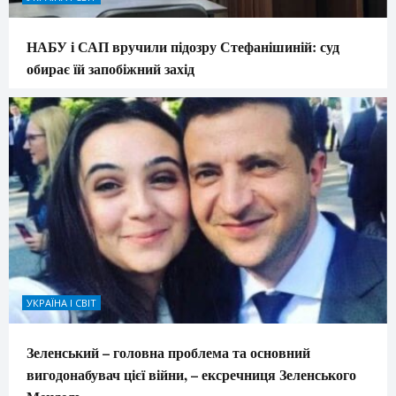
НАБУ і САП вручили підозру Стефанішиній: суд
обирає їй запобіжний захід
УКРАЇНА І СВІТ
Зеленський – головна проблема та основний
вигодонабувач цієї війни, – ексречниця Зеленського