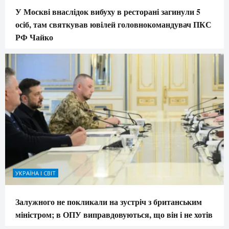
У Москві внаслідок вибуху в ресторані загинули 5
осіб, там святкував ювілей головнокомандувач ПКС
РФ Чайко
УКРАЇНА І СВІТ
Залужного не покликали на зустріч з британським
міністром; в ОПУ виправдовуються, що він і не хотів