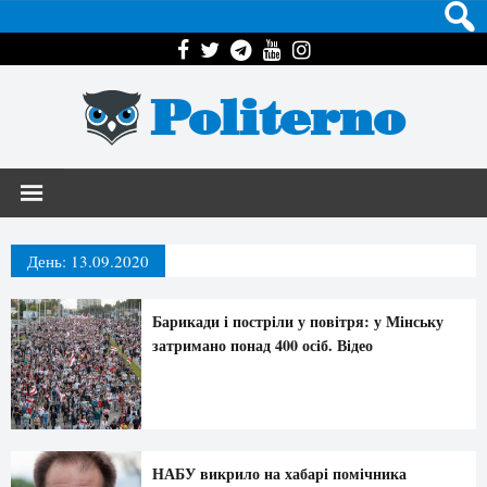
Politerno
День:
13.09.2020
Барикади і постріли у повітря: у Мінську
затримано понад 400 осіб. Відео
НАБУ викрило на хабарі помічника