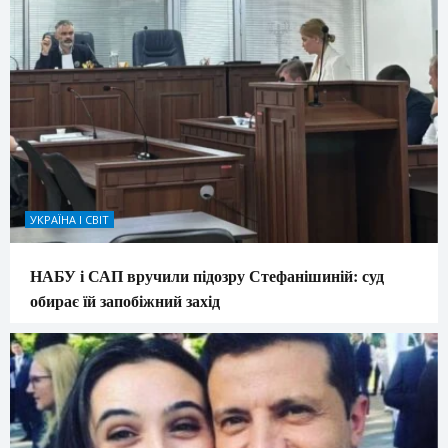
УКРАЇНА І СВІТ
НАБУ і САП вручили підозру Стефанішиній: суд
обирає їй запобіжний захід