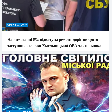
УКРАЇНА І СВІТ
На вимаганні 5% відкату за ремонт доріг викрито
заступника голови Хмельницької ОВА та спільника