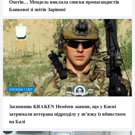
Охотін… Мендель виклала списки пропагандистів
Банкової зі звітів Зарівної
УКРАЇНА І СВІТ
Засновник KRAKEN Немічев заявив, що у Києві
затримали ветерана підрозділу у зв’язку із вбивством
на Балі