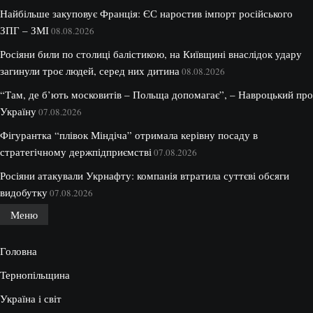
Найбільше закуповує Франція: ЄС наростив імпорт російського
ЗПГ – ЗМІ
08.08.2026
Росіяни били по столиці балістикою, на Київщині внаслідок удару
загинули троє людей, серед них дитина
08.08.2026
“Там, де б’ють московитів – Польща допомагає”, – Навроцький про
Україну
07.08.2026
Фігурантка “плівок Міндіча” отримала керівну посаду в
стратегічному держпідприємстві
07.08.2026
Росіяни атакували Укрнафту: компанія втратила суттєві обсяги
видобутку
07.08.2026
Меню
Головна
Тернопільщина
Україна і світ