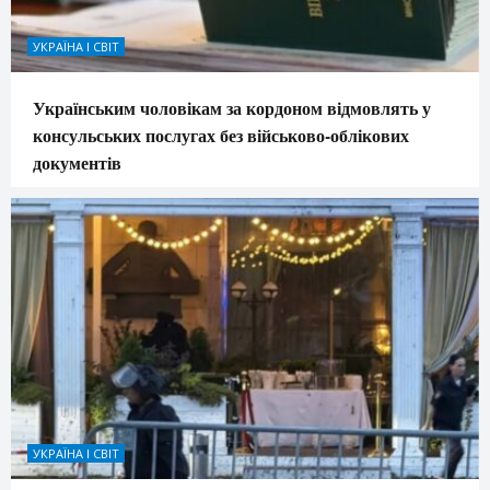
УКРАЇНА І СВІТ
Українським чоловікам за кордоном відмовлять у
консульських послугах без військово-облікових
документів
УКРАЇНА І СВІТ