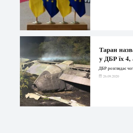
Таран назв
у ДБР їх 4
ДБР розглядає чо
26.09.2020