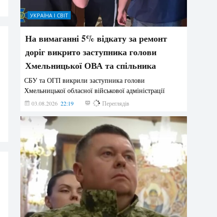
УКРАЇНА І СВІТ
На вимаганні 5% відкату за ремонт
доріг викрито заступника голови
Хмельницької ОВА та спільника
СБУ та ОГП викрили заступника голови
Хмельницької обласної військової адміністрації
03.08.2026
22:19
835
Переглядів