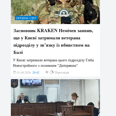
УКРАЇНА І СВІТ
Засновник KRAKEN Немічев заявив,
що у Києві затримали ветерана
підрозділу у зв’язку із вбивством на
Балі
У Києві затримали ветерана цього підрозділу Гліба
Новостройного з позивним "Дніпрянин"
01.08.2026
20:42
169
Переглядів