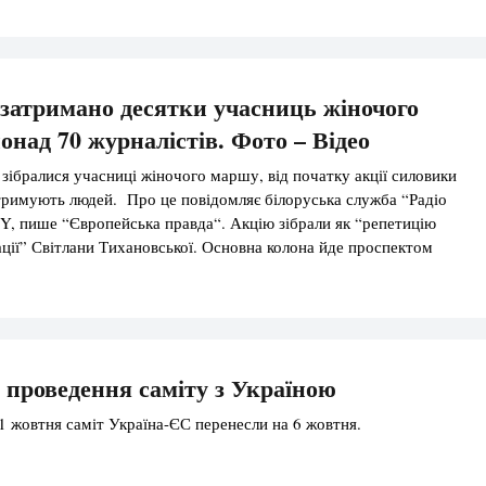
затримано десятки учасниць жіночого
онад 70 журналістів. Фото – Відео
 зібралися учасниці жіночого маршу, від початку акції силовики
тримують людей. Про це повідомляє білоруська служба “Радіо
Y, пише “Європейська правда“. Акцію зібрали як “репетицію
ації” Світлани Тихановської. Основна колона йде проспектом
ди сходяться люди з прилеглих районів. У різних місцях силовики
их знаків та невідомі […]
 проведення саміту з Україною
1 жовтня саміт Україна-ЄС перенесли на 6 жовтня.