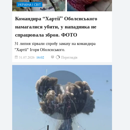
УКРАЇНА І СВІТ
Командира “Хартії” Оболєнського
намагалися убити, у нападника не
спрацювала зброя. ФОТО
31 липня зірвали спробу замаху на командира
"Хартії" Ігоря Оболєнського.
31.07.2026
16:02
185
Переглядів