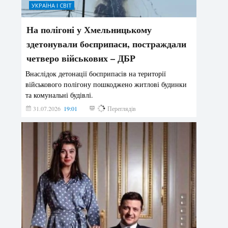
УКРАЇНА І СВІТ
На полігоні у Хмельницькому
здетонували боєприпаси, постраждали
четверо військових – ДБР
Внаслідок детонації боєприпасів на території
військового полігону пошкоджено житлові будинки
та комунальні будівлі.
31.07.2026
19:01
178
Переглядів