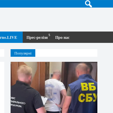
terno.LIVE
Прес-релізи
Про нас
Популярні