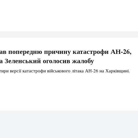
ав попередню причину катастрофи АН-26,
, а Зеленський оголосив жалобу
тири версії катастрофи військового літака АН-26 на Харківщині.