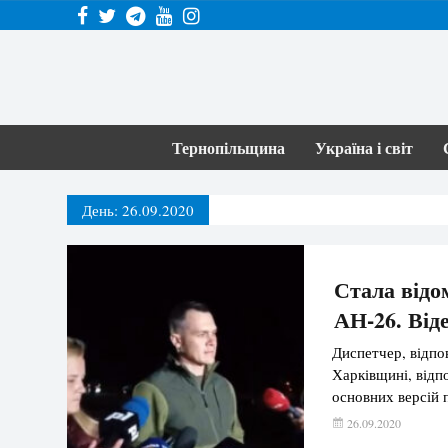
Тернопільщина
Україна і світ
День:
26.09.2020
Стала відо
АН-26. Від
Диспетчер, відпо
Харківщині, відпо
основних версій 
26.09.2020