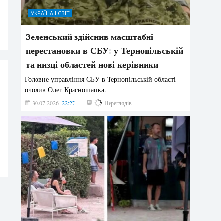
УКРАЇНА І СВІТ
Зеленський здійснив масштабні
перестановки в СБУ: у Тернопільській
та низці областей нові керівники
Головне управління СБУ в Тернопільській області
очолив Олег Красношапка.
30.07.2026
22:27
624
Переглядів