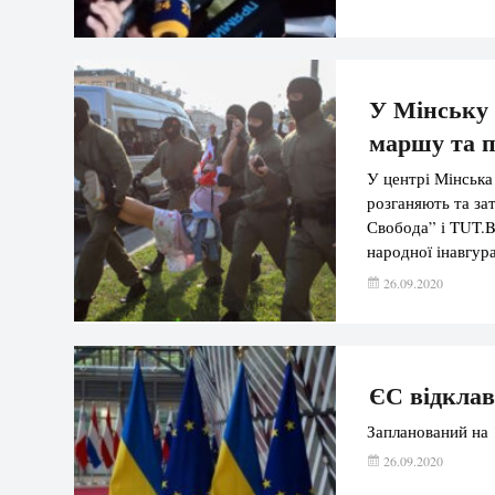
У Мінську 
маршу та п
У центрі Мінська
розганяють та за
Свобода” і TUT.B
народної інавгур
Незалежності, ту
26.09.2020
без розпізнавальн
ЄС відклав
Запланований на 
26.09.2020