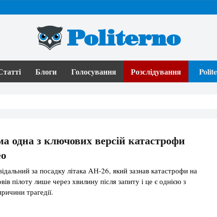
Politerno
Статті
Блоги
Голосування
Розслідування
Poli
ма одна з ключових версій катастрофи
ео
відальний за посадку літака АН-26, який зазнав катастрофи на
вів пілоту лише через хвилину після запиту і це є однією з
причини трагедії.