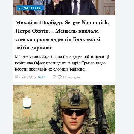
УКРАЇНА І СВІТ
Михайло Шнайдер, Sergey Naumovich,
Петро Охотін… Мендель виклала
списки пропагандистів Банкової зі
звітів Зарівної
Мендель виклала, як вона стверджує, звіти радниці
керівника Офісу президента Андрія Єрмака щодо
роботи проплачених блогерів Банкової.
05.08.2026
16:19
170
Переглядів