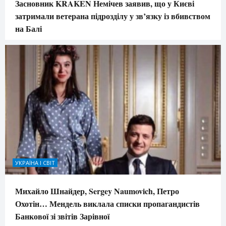
Засновник KRAKEN Немічев заявив, що у Києві
затримали ветерана підрозділу у зв’язку із вбивством
на Балі
УКРАЇНА І СВІТ
Михайло Шнайдер, Sergey Naumovich, Петро
Охотін… Мендель виклала списки пропагандистів
Банкової зі звітів Зарівної