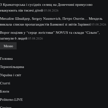
З Краматорська і сусідніх селищ на Донеччині примусово
евакуюють пів тисячі дітей
05.08.2026
Михайло Шнайдер, Sergey Naumovich, Петро Охотін… Мендель
виклала списки пропагандистів Банкової зі звітів Зарівної
05.08.2026
Ворог поцілив у “серце логістики” NOVUS та склади “Сільпо”,
загинули 6 людей
05.08.2026
Меню
Головна
Тернопільщина
Україна і світ
Статті
Блоги
Politerno.LIVE
Стріми