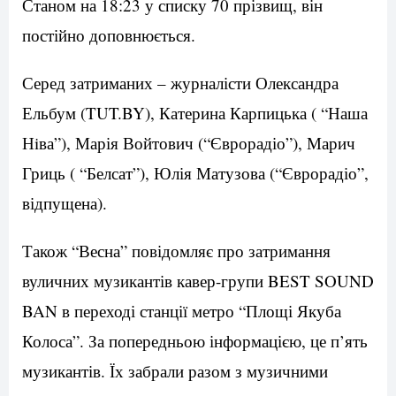
Станом на 18:23 у списку 70 прізвищ, він
постійно доповнюється.
Серед затриманих – журналісти Олександра
Ельбум (TUT.BY), Катерина Карпицька ( “Наша
Нiва”), Марія Войтович (“Єврорадіо”), Марич
Гриць ( “Белсат”), Юлія Матузова (“Єврорадіо”,
відпущена).
Також “Весна” повідомляє про затримання
вуличних музикантів кавер-групи BEST SOUND
BAN в переході станції метро “Площі Якуба
Колоса”. За попередньою інформацією, це п’ять
музикантів. Їх забрали разом з музичними