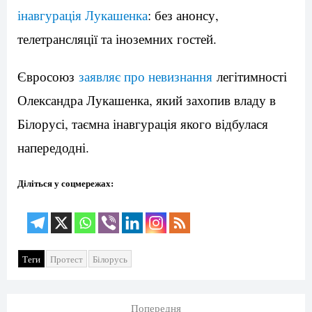
інавгурація Лукашенка
: без анонсу,
телетрансляції та іноземних гостей.
Євросоюз
заявляє про невизнання
легітимності
Олександра Лукашенка, який захопив владу в
Білорусі, таємна інавгурація якого відбулася
напередодні.
Діліться у соцмережах:
Теги
Протест
Білорусь
Попередня