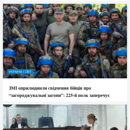
УКРАЇНА І СВІТ
ЗМІ оприлюднили свідчення бійців про
“загороджувальні загони”: 225-й полк заперечує