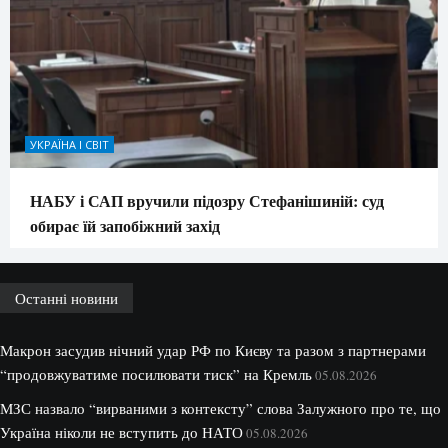
УКРАЇНА І СВІТ
НАБУ і САП вручили підозру Стефанішиній: суд
обирає їй запобіжний захід
Останні новини
Макрон засудив нічний удар РФ по Києву та разом з партнерами
“продовжуватиме посилювати тиск” на Кремль
05.08.2026
МЗС назвало “вирваними з контексту” слова Залужного про те, що
Україна ніколи не вступить до НАТО
05.08.2026