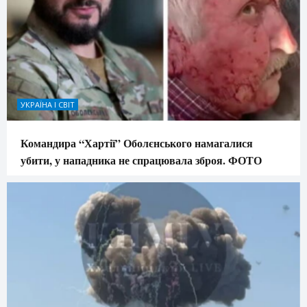
УКРАЇНА І СВІТ
Командира “Хартії” Оболєнського намагалися
убити, у нападника не спрацювала зброя. ФОТО