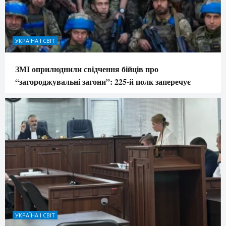
УКРАЇНА І СВІТ
ЗМІ оприлюднили свідчення бійців про
“загороджувальні загони”: 225-й полк заперечує
УКРАЇНА І СВІТ