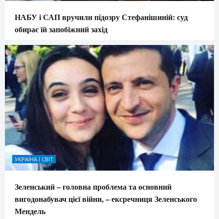
НАБУ і САП вручили підозру Стефанішиній: суд
обирає їй запобіжний захід
УКРАЇНА І СВІТ
Зеленський – головна проблема та основний
вигодонабувач цієї війни, – ексречниця Зеленського
Мендель