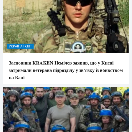
УКРАЇНА І СВІТ
Засновник KRAKEN Немічев заявив, що у Києві
затримали ветерана підрозділу у зв’язку із вбивством
на Балі