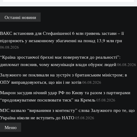
Останні новини
ВАКС встановив для Стефанішеної 6 млн гривень застави – її
підозрюють у незаконному збагаченні на понад 13,9 млн грн
06.08.2026
“Країна зростаючої брехні має повернутися до реальності”:
дипломат пояснив, чому комунікація влади обурює людей
06.08.2026
Залужного не покликали на зустріч з британським міністром; в
ОПУ виправдовуються, що він і не хотів
06.08.2026
Макрон засудив нічний удар РФ по Києву та разом з партнерами
“продовжуватиме посилювати тиск” на Кремль
05.08.2026
МЗС назвало “вирваними з контексту” слова Залужного про те, що
Україна ніколи не вступить до НАТО
05.08.2026
Меню