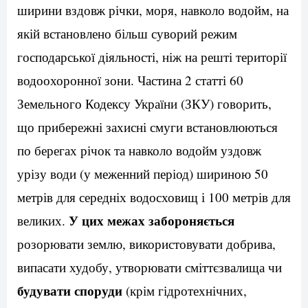
ширини вздовж річки, моря, навколо водойм, на
якій встановлено більш суворий режим
господарської діяльності, ніж на решті території
водоохоронної зони. Частина 2 статті 60
Земельного Кодексу України (ЗКУ) говорить,
що прибережні захисні смуги встановлюються
по берегах річок та навколо водойм уздовж
урізу води (у меженний період) шириною 50
метрів для середніх водосховищ і 100 метрів для
У цих межах забороняється
великих.
розорювати землю, використовувати добрива,
випасати худобу, утворювати сміттєзвалища чи
будувати споруди
(крім гідротехнічних,