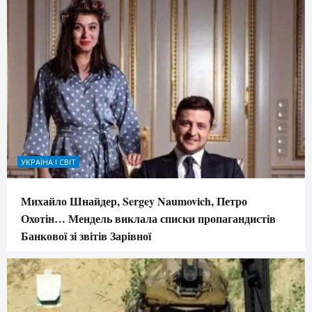
УКРАЇНА І СВІТ
Михайло Шнайдер, Sergey Naumovich, Петро
Охотін… Мендель виклала списки пропагандистів
Банкової зі звітів Зарівної